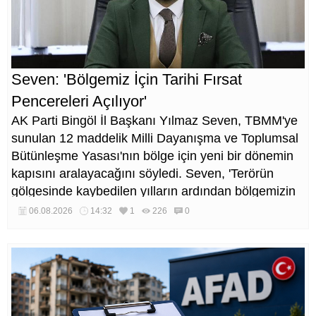
Seven: 'Bölgemiz İçin Tarihi Fırsat
Pencereleri Açılıyor'
AK Parti Bingöl İl Başkanı Yılmaz Seven, TBMM'ye
sunulan 12 maddelik Milli Dayanışma ve Toplumsal
Bütünleşme Yasası'nın bölge için yeni bir dönemin
kapısını aralayacağını söyledi. Seven, 'Terörün
gölgesinde kaybedilen yılların ardından bölgemizin
üretim, yatırım ve istihdam potansiyelinin yeniden
06.08.2026
14:32
1
226
0
canlanacağına inanıyoruz' dedi.