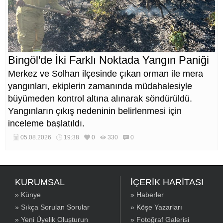
Bingöl'de İki Farklı Noktada Yangın Paniği
Merkez ve Solhan ilçesinde çıkan orman ile mera
yangınları, ekiplerin zamanında müdahalesiyle
büyümeden kontrol altına alınarak söndürüldü.
Yangınların çıkış nedeninin belirlenmesi için
inceleme başlatıldı.
05.08.2026
19:38
0
330
0
KURUMSAL
İÇERİK HARİTASI
» Künye
» Haberler
» Sıkça Sorulan Sorular
» Köşe Yazarları
» Yeni Üyelik Oluşturun
» Fotoğraf Galerisi