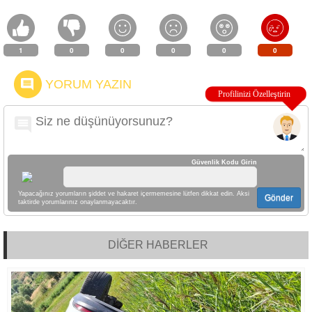
1
0
0
0
0
0
YORUM YAZIN
Güvenlik Kodu Girin
Yapacağınız yorumların şiddet ve hakaret içermemesine lütfen dikkat edin. Aksi
Gönder
taktirde yorumlarınız onaylanmayacaktır.
DİĞER HABERLER