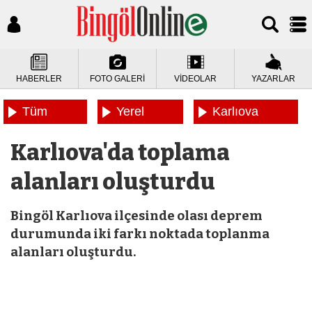
HABERLER
FOTO GALERİ
VİDEOLAR
YAZARLAR
Tüm
Yerel
Karlıova
Haberler
Haberler
Haberleri
Karlıova'da toplama
alanları oluşturdu
Bingöl Karlıova ilçesinde olası deprem
durumunda iki farkı noktada toplanma
alanları oluşturdu.