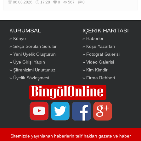
06.08.2026
17:28
0
567
0
KURUMSAL
İÇERİK HARİTASI
» Künye
» Haberler
» Sıkça Sorulan Sorular
» Köşe Yazarları
» Yeni Üyelik Oluşturun
» Fotoğraf Galerisi
» Üye Girişi Yapın
» Video Galerisi
» Şifrenizimi Unuttunuz
» Kim Kimdir
» Üyelik Sözleşmesi
» Firma Rehberi
Sitemizde yayınlanan haberlerin telif hakları gazete ve haber