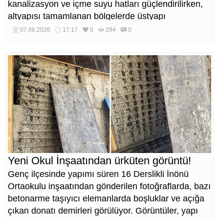
kanalizasyon ve içme suyu hatları güçlendirilirken,
altyapısı tamamlanan bölgelerde üstyapı
düzenlemeleri de eş zamanlı yürütülüyor.
07.08.2026
17:17
0
294
0
Yeni Okul İnşaatından ürküten görüntü!
Genç ilçesinde yapımı süren 16 Derslikli İnönü
Ortaokulu inşaatından gönderilen fotoğraflarda, bazı
betonarme taşıyıcı elemanlarda boşluklar ve açığa
çıkan donatı demirleri görülüyor. Görüntüler, yapı