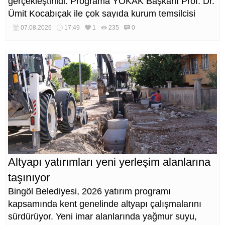
gerçekleştirildi. Programa YÖKAK Başkanı Prof. Dr.
Ümit Kocabıçak ile çok sayıda kurum temsilcisi
katıldı.
07.08.2026
17:49
1
235
0
Altyapı yatırımları yeni yerleşim alanlarına
taşınıyor
Bingöl Belediyesi, 2026 yatırım programı
kapsamında kent genelinde altyapı çalışmalarını
sürdürüyor. Yeni imar alanlarında yağmur suyu,