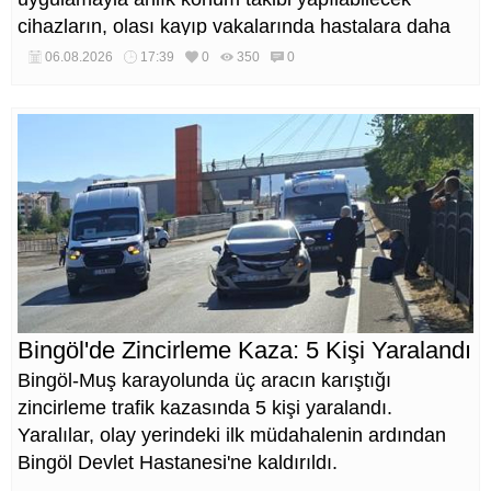
cihazların, olası kayıp vakalarında hastalara daha
kısa sürede ulaşılmasını sağlaması hedefleniyor.
06.08.2026
17:39
0
350
0
Bingöl'de Zincirleme Kaza: 5 Kişi Yaralandı
Bingöl-Muş karayolunda üç aracın karıştığı
zincirleme trafik kazasında 5 kişi yaralandı.
Yaralılar, olay yerindeki ilk müdahalenin ardından
Bingöl Devlet Hastanesi'ne kaldırıldı.