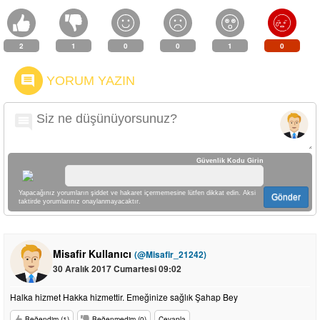
2
1
0
0
1
0
YORUM YAZIN
Güvenlik Kodu Girin
Yapacağınız yorumların şiddet ve hakaret içermemesine lütfen dikkat edin. Aksi
Gönder
taktirde yorumlarınız onaylanmayacaktır.
Misafir Kullanıcı
(@Misafir_21242)
30 Aralık 2017 Cumartesi 09:02
Halka hizmet Hakka hizmettir. Emeğinize sağlık Şahap Bey
Beğendim (1)
Beğenmedim (0)
Cevapla