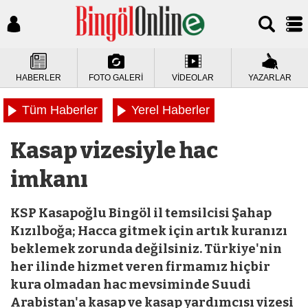
HABERLER
FOTO GALERİ
VİDEOLAR
YAZARLAR
Tüm Haberler
Yerel Haberler
Kasap vizesiyle hac
imkanı
KSP Kasapoğlu Bingöl il temsilcisi Şahap
Kızılboğa; Hacca gitmek için artık kuranızı
beklemek zorunda değilsiniz. Türkiye'nin
her ilinde hizmet veren firmamız hiçbir
kura olmadan hac mevsiminde Suudi
Arabistan'a kasap ve kasap yardımcısı vizesi