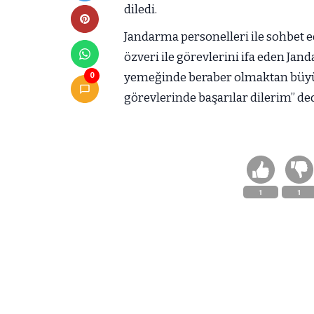
diledi.
Jandarma personelleri ile sohbet 
özveri ile görevlerini ifa eden J
yemeğinde beraber olmaktan büy
0
görevlerinde başarılar dilerim” ded
1
1