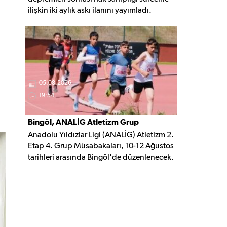
ilişkin iki aylık askı ilanını yayımladı.
Belirlenen şartları taşıyan vatandaşlar, 3
Ekim 2026'ya kadar gerekli belgelerle
başvuruda bulunabilecek.
05.08.2026
19:54
Bingöl, ANALİG Atletizm Grup
Anadolu Yıldızlar Ligi (ANALİG) Atletizm 2.
Yarışmalarına Ev Sahipliği Yapacak
Etap 4. Grup Müsabakaları, 10-12 Ağustos
tarihleri arasında Bingöl'de düzenlenecek.
Organizasyonda 16 ilden 209 sporcu
madalya mücadelesi verecek.