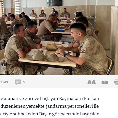
AA
aa
5143
0
ine atanan ve göreve başlayan Kaymakam Furkan
 düzenlenen yemekte, jandarma personelleri ile
leriyle sohbet eden Başar, görevlerinde başarılar