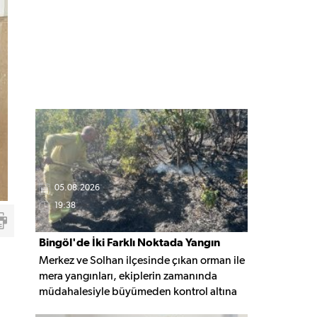
05.08.2026
19:38
Bingöl'de İki Farklı Noktada Yangın
Merkez ve Solhan ilçesinde çıkan orman ile
Paniği
mera yangınları, ekiplerin zamanında
müdahalesiyle büyümeden kontrol altına
alınarak söndürüldü. Yangınların çıkış