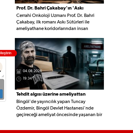
Prof. Dr. Bahri Çakabay'ın 'Askı
Cerrahi Onkoloji Uzmanı Prof. Dr. Bahri
Sütürleri' kitabı çıktı
Çakabay, ilk romanı Askı Sütürleri ile
ameliyathane koridorlarından insan
ruhunun derinliklerine uzanan, hafıza,
dostluk ve yaşam üzerine kurulu çok
katmanlı bir anlatıya imza attı.
04.08.2026
19:34
Tehdit algısı üzerine ameliyattan
Bingöl'de yayıncılık yapan Tuncay
vazgeçti, şikâyetçi oldu
Özdemir, Bingöl Devlet Hastanesi'nde
geçireceği ameliyat öncesinde yaşanan bir
diyalog nedeniyle ameliyatı yaptırmaktan
vazgeçtiğini belirterek İl Sağlık