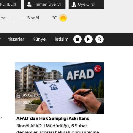
 REHBERİ
Hemen Üye Ol
Üye Girşi
°C
mbe
Bingöl
r
Yazarlar
Künye
İletişim
05.08.2026
20:20
.
AFAD'dan Hak Sahipliği Askı İlanı:
Bingöl AFAD İl Müdürlüğü, 6 Şubat
Başvurular Başladı
depremleri sonrası hak sahipliği sürecine