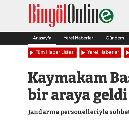
Anasayfa
Yerel Haberler
Gündem
Tüm Haber Listesi
Yerel Haberler
Kaymakam Başa
bir araya geldi
Jandarma personelleriyle sohbet 