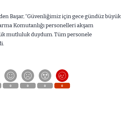
eden Başar, “Güvenliğimiz için gece gündüz büyük
andarma Komutanlığı personelleri akşam
ük mutluluk duydum. Tüm personele
i.
0
0
0
0