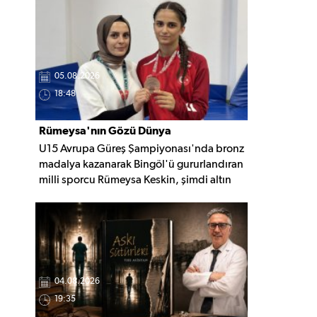
nedeninin belirlenmesi için inceleme
başlatıldı.
05.08.2026
18:48
Rümeysa'nın Gözü Dünya
U15 Avrupa Güreş Şampiyonası'nda bronz
Şampiyonluğunda
madalya kazanarak Bingöl'ü gururlandıran
milli sporcu Rümeysa Keskin, şimdi altın
madalya için mindere çıkmaya hazırlanıyor.
Gözünü Avrupa ve Dünya
şampiyonluklarına diken Keskin, yeni
başarılar için çalışmalarını sürdürüyor.
04.08.2026
19:35