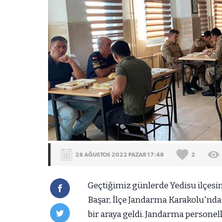
28 AĞUSTOS 2022 PAZAR 17:48
2
Geçtiğimiz günlerde Yedisu ilçes
Başar, İlçe Jandarma Karakolu'nda
bir araya geldi. Jandarma personel