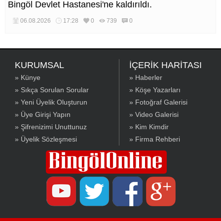
Bingöl Devlet Hastanesi'ne kaldırıldı.
06.08.2026
17:28
0
739
0
KURUMSAL
İÇERİK HARİTASI
» Künye
» Haberler
» Sıkça Sorulan Sorular
» Köşe Yazarları
» Yeni Üyelik Oluşturun
» Fotoğraf Galerisi
» Üye Girişi Yapın
» Video Galerisi
» Şifrenizimi Unuttunuz
» Kim Kimdir
» Üyelik Sözleşmesi
» Firma Rehberi