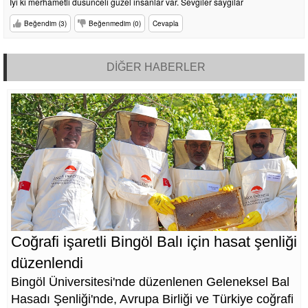
Iyi ki merhametli dusunceli guzel insanlar var. Sevgiler saygilar
Beğendim (3)
Beğenmedim (0)
Cevapla
DİĞER HABERLER
Coğrafi işaretli Bingöl Balı için hasat şenliği
düzenlendi
Bingöl Üniversitesi'nde düzenlenen Geleneksel Bal
Hasadı Şenliği'nde, Avrupa Birliği ve Türkiye coğrafi