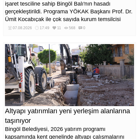
işaret tesciline sahip Bingöl Balı'nın hasadı
gerçekleştirildi. Programa YÖKAK Başkanı Prof. Dr.
Ümit Kocabıçak ile çok sayıda kurum temsilcisi
katıldı.
07.08.2026
17:49
11
568
0
Altyapı yatırımları yeni yerleşim alanlarına
taşınıyor
Bingöl Belediyesi, 2026 yatırım programı
kapsamında kent genelinde altyapı çalışmalarını