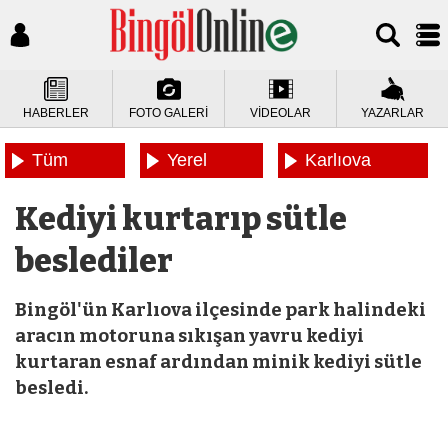
HABERLER
FOTO GALERİ
VİDEOLAR
YAZARLAR
Tüm
Yerel
Karlıova
Haberler
Haberler
Haberleri
Kediyi kurtarıp sütle
beslediler
Bingöl'ün Karlıova ilçesinde park halindeki
aracın motoruna sıkışan yavru kediyi
kurtaran esnaf ardından minik kediyi sütle
besledi.