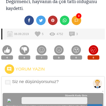
Değirmenci, hayvanın da çok tatlı olduğunu
kaydetti.
3
06.09.2019
5
4752
3
4
0
1
0
0
0
YORUM YAZIN
Güvenlik Kodu Girin