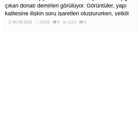
çıkan donatı demirleri görülüyor. Görüntüler, yapı
kalitesine ilişkin soru işaretleri oluştururken, yetkili
kurumların teknik inceleme yapması çağrısı yapıldı.
06.08.2026
18:03
0
1213
2