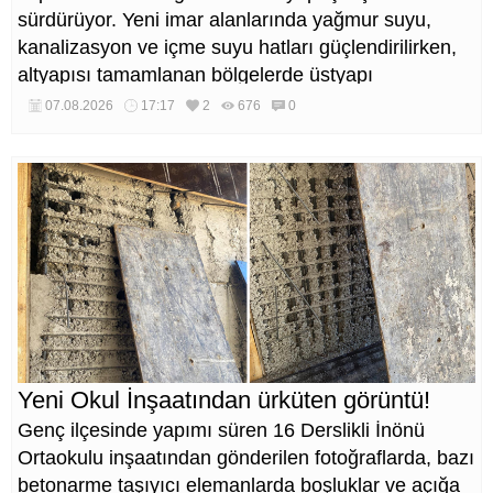
sürdürüyor. Yeni imar alanlarında yağmur suyu,
kanalizasyon ve içme suyu hatları güçlendirilirken,
altyapısı tamamlanan bölgelerde üstyapı
düzenlemeleri de eş zamanlı yürütülüyor.
07.08.2026
17:17
2
676
0
Yeni Okul İnşaatından ürküten görüntü!
Genç ilçesinde yapımı süren 16 Derslikli İnönü
Ortaokulu inşaatından gönderilen fotoğraflarda, bazı
betonarme taşıyıcı elemanlarda boşluklar ve açığa