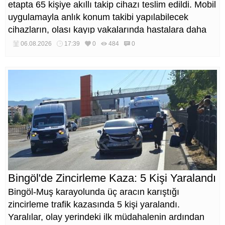
etapta 65 kişiye akıllı takip cihazı teslim edildi. Mobil
uygulamayla anlık konum takibi yapılabilecek
cihazların, olası kayıp vakalarında hastalara daha
kısa sürede ulaşılmasını sağlaması hedefleniyor.
06.08.2026
17:39
0
484
0
Bingöl'de Zincirleme Kaza: 5 Kişi Yaralandı
Bingöl-Muş karayolunda üç aracın karıştığı
zincirleme trafik kazasında 5 kişi yaralandı.
Yaralılar, olay yerindeki ilk müdahalenin ardından