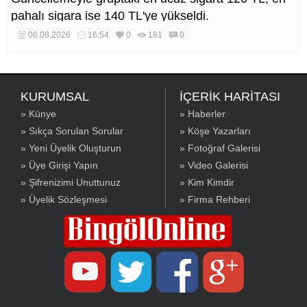
pahalı sigara ise 140 TL'ye yükseldi.
06.08.2026
16:54
0
181
0
KURUMSAL
İÇERİK HARİTASI
» Künye
» Haberler
» Sıkça Sorulan Sorular
» Köşe Yazarları
» Yeni Üyelik Oluşturun
» Fotoğraf Galerisi
» Üye Girişi Yapın
» Video Galerisi
» Şifrenizimi Unuttunuz
» Kim Kimdir
» Üyelik Sözleşmesi
» Firma Rehberi