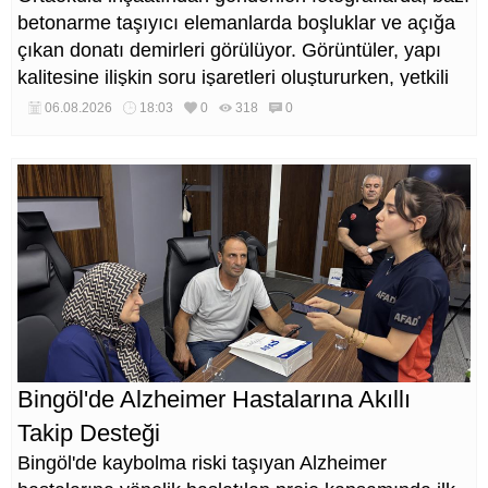
betonarme taşıyıcı elemanlarda boşluklar ve açığa
çıkan donatı demirleri görülüyor. Görüntüler, yapı
kalitesine ilişkin soru işaretleri oluştururken, yetkili
kurumların teknik inceleme yapması çağrısı yapıldı.
06.08.2026
18:03
0
318
0
Bingöl'de Alzheimer Hastalarına Akıllı
Takip Desteği
Bingöl'de kaybolma riski taşıyan Alzheimer