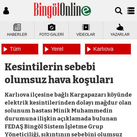
HABERLER
FOTO GALERİ
VİDEOLAR
YAZARLAR
Tüm
Yerel
Karlıova
Haberler
Haberler
Haberleri
Kesintilerin sebebi
olumsuz hava koşuları
Karlıova ilçesine bağlı Kargapazarı köyünde
elektrik kesintilerinden dolayı mağdur olan
solunum hastası Minik Muhammedin
durumuna ilişkin açıklamada bulunan
FEDAŞ Bingöl Sistem İşletme Grup
Yöneticiliği, sıkıntının sebebini olumsuz