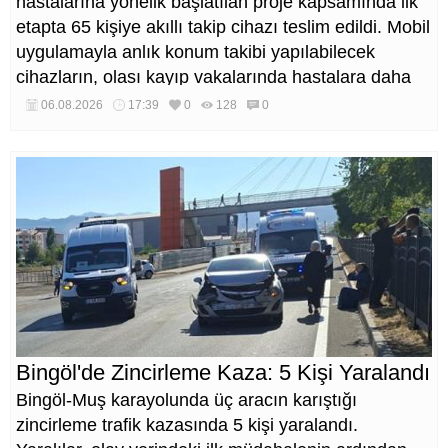
hastalarına yönelik başlatılan proje kapsamında ilk
etapta 65 kişiye akıllı takip cihazı teslim edildi. Mobil
uygulamayla anlık konum takibi yapılabilecek
cihazların, olası kayıp vakalarında hastalara daha
kısa sürede ulaşılmasını sağlaması hedefleniyor.
06.08.2026
17:39
0
128
0
Bingöl'de Zincirleme Kaza: 5 Kişi Yaralandı
Bingöl-Muş karayolunda üç aracın karıştığı
zincirleme trafik kazasında 5 kişi yaralandı.