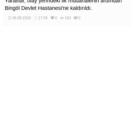
Yaralılar, olay yerindeki ilk müdahalenin ardından
Bingöl Devlet Hastanesi'ne kaldırıldı.
06.08.2026
17:28
0
193
0