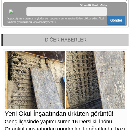
Güvenlik Kodu Girin
Yapacağınız yorumların şiddet ve hakaret içermemesine lütfen dikkat edin. Aksi
Gönder
taktirde yorumlarınız onaylanmayacaktır.
DİĞER HABERLER
Yeni Okul İnşaatından ürküten görüntü!
Genç ilçesinde yapımı süren 16 Derslikli İnönü
Ortaokulu inşaatından gönderilen fotoğraflarda, bazı