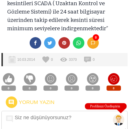
kesintileri SCADA ( Uzaktan Kontrol ve
Gözleme Sistemi) ile 24 saat bilgisayar
üzerinden takip edilerek kesinti süresi
minimum seviyelere indirgenmektedir”
0
10.03.2014
0
3370
0
0
0
0
0
0
0
YORUM YAZIN