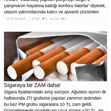
çalışmanın hayatına kattığı konforu hatırlar' diyerek,
ulaşım yatırımlarında kalıcı ve güvenli çözümleri
öncelediklerini söyledi. Arıkan, bu sezon yaklaşık 40
06.08.2026
17:04
1
216
0
bin ton asfalt serimi gerçekleştirileceğini belirtti.
Sigaraya bir ZAM daha!
Sigara fiyatlarındaki artış sürüyor. Ağustos ayının ilk
haftasında JTI grubuna yapılan zammın ardından
bu kez PM grubu sigaralara 10 TL zam geldi.
Güncellemeyle gruptaki en ucuz sigara 120 TL, en