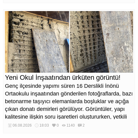
Yeni Okul İnşaatından ürküten görüntü!
Genç ilçesinde yapımı süren 16 Derslikli İnönü
Ortaokulu inşaatından gönderilen fotoğraflarda, bazı
betonarme taşıyıcı elemanlarda boşluklar ve açığa
çıkan donatı demirleri görülüyor. Görüntüler, yapı
kalitesine ilişkin soru işaretleri oluştururken, yetkili
kurumların teknik inceleme yapması çağrısı yapıldı.
06.08.2026
18:03
0
1140
2