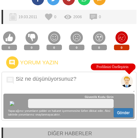
19.03.2011
0
2006
0
0
0
0
0
0
0
YORUM YAZIN
Güvenlik Kodu Girin
Yapacağınız yorumların şiddet ve hakaret içermemesine lütfen dikkat edin. Aksi
Gönder
taktirde yorumlarınız onaylanmayacaktır.
DİĞER HABERLER