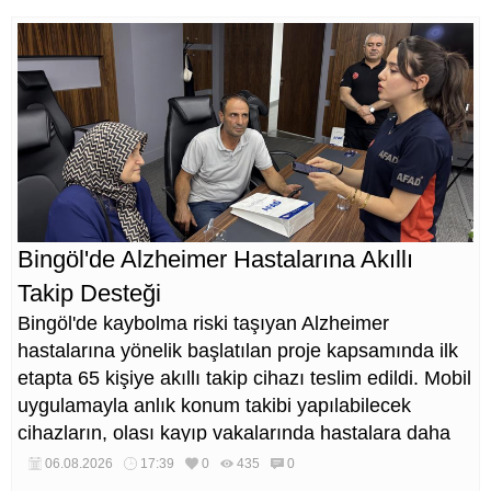
Bingöl'de Alzheimer Hastalarına Akıllı
Takip Desteği
Bingöl'de kaybolma riski taşıyan Alzheimer
hastalarına yönelik başlatılan proje kapsamında ilk
etapta 65 kişiye akıllı takip cihazı teslim edildi. Mobil
uygulamayla anlık konum takibi yapılabilecek
cihazların, olası kayıp vakalarında hastalara daha
kısa sürede ulaşılmasını sağlaması hedefleniyor.
06.08.2026
17:39
0
435
0