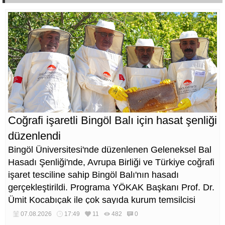
Coğrafi işaretli Bingöl Balı için hasat şenliği
düzenlendi
Bingöl Üniversitesi'nde düzenlenen Geleneksel Bal
Hasadı Şenliği'nde, Avrupa Birliği ve Türkiye coğrafi
işaret tesciline sahip Bingöl Balı'nın hasadı
gerçekleştirildi. Programa YÖKAK Başkanı Prof. Dr.
Ümit Kocabıçak ile çok sayıda kurum temsilcisi
katıldı.
07.08.2026
17:49
11
482
0