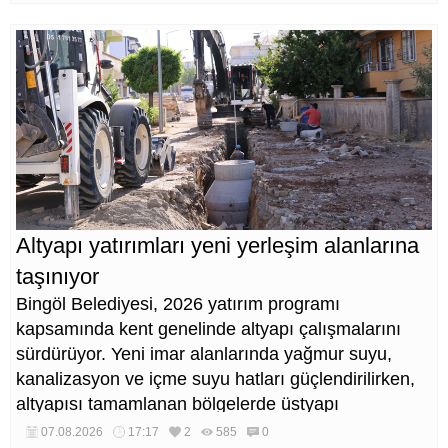
Altyapı yatırımları yeni yerleşim alanlarına
taşınıyor
Bingöl Belediyesi, 2026 yatırım programı
kapsamında kent genelinde altyapı çalışmalarını
sürdürüyor. Yeni imar alanlarında yağmur suyu,
kanalizasyon ve içme suyu hatları güçlendirilirken,
altyapısı tamamlanan bölgelerde üstyapı
düzenlemeleri de eş zamanlı yürütülüyor.
07.08.2026
17:17
2
585
0