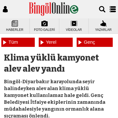
HABERLER
FOTO GALERİ
VİDEOLAR
YAZARLAR
Tüm
Yerel
Genç
Haberler
Haberler
Haberleri
Klima yüklü kamyonet
alev alev yandı
Bingöl-Diyarbakır karayolunda seyir
halindeyken alev alan klima yüklü
kamyonet kullanılamaz hale geldi. Genç
Belediyesi İtfaiye ekiplerinin zamanında
müdahalesiyle yangının ormanlık alana
sıçraması önlendi.