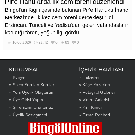
Pir'e Hanuku'da ilk cem töreni düzenlendi
Bingöl'ün Kiğı ilçesinde bulunan Pir'e Hanuku İnanç
Merkezi'nde ilk kez cem töreni gerçekleştirildi.
Erzincan, Tunceli ve Yedisu'dan gelen vatandaşların
katıldığı tören, yoğun ilgi gördü.
10.08.2026
22:42
0
83
0
KURUMSAL
İÇERİK HARİTASI
» Künye
» Haberler
» Sıkça Sorulan Sorular
» Köşe Yazarları
» Yeni Üyelik Oluşturun
» Fotoğraf Galerisi
» Üye Girişi Yapın
» Video Galerisi
» Şifrenizimi Unuttunuz
» Kim Kimdir
» Üyelik Sözleşmesi
» Firma Rehberi