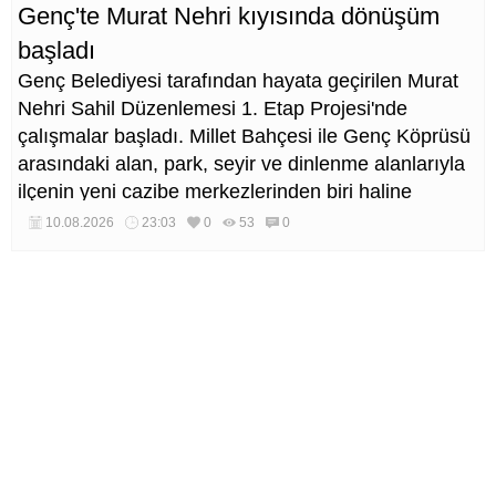
Genç'te Murat Nehri kıyısında dönüşüm
başladı
Genç Belediyesi tarafından hayata geçirilen Murat
Nehri Sahil Düzenlemesi 1. Etap Projesi'nde
çalışmalar başladı. Millet Bahçesi ile Genç Köprüsü
arasındaki alan, park, seyir ve dinlenme alanlarıyla
ilçenin yeni cazibe merkezlerinden biri haline
getirilecek.
10.08.2026
23:03
0
53
0