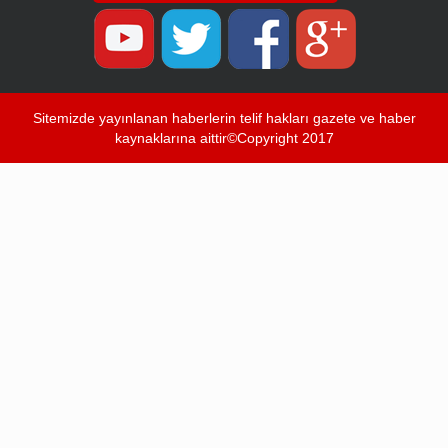
Sitemizde yayınlanan haberlerin telif hakları gazete ve haber
kaynaklarına aittir©Copyright 2017