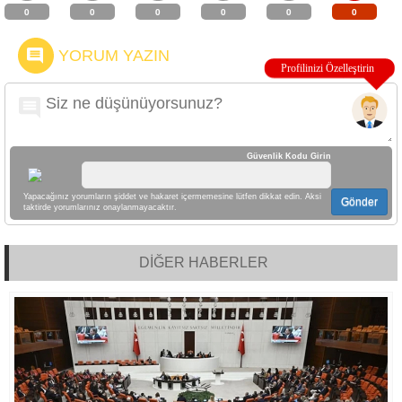
0
0
0
0
0
0
YORUM YAZIN
Güvenlik Kodu Girin
Yapacağınız yorumların şiddet ve hakaret içermemesine lütfen dikkat edin. Aksi
Gönder
taktirde yorumlarınız onaylanmayacaktır.
DİĞER HABERLER