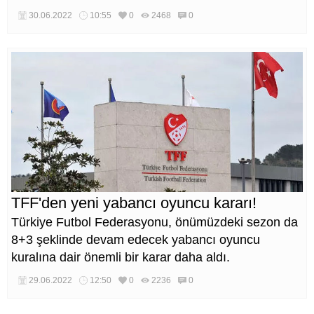
30.06.2022
10:55
0
2468
0
TFF'den yeni yabancı oyuncu kararı!
Türkiye Futbol Federasyonu, önümüzdeki sezon da
8+3 şeklinde devam edecek yabancı oyuncu
kuralına dair önemli bir karar daha aldı.
29.06.2022
12:50
0
2236
0