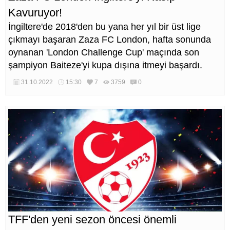
Kavuruyor!
İngiltere'de 2018'den bu yana her yıl bir üst lige
çıkmayı başaran Zaza FC London, hafta sonunda
oynanan 'London Challenge Cup' maçında son
şampiyon Baiteze'yi kupa dışına itmeyi başardı.
31.10.2022
15:30
7
3759
0
TFF'den yeni sezon öncesi önemli