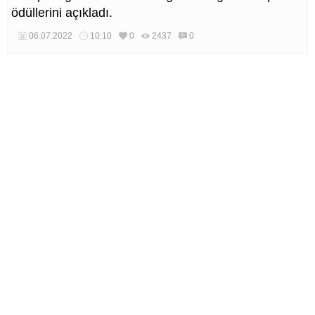
ödüllerini açıkladı.
06.07.2022
10:10
0
2437
0