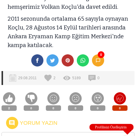
hemşerimiz Volkan Koçlu'da davet edildi.
2011 sezonunda ortalama 65 sayıyla oynayan
Koçlu, 28 Ağustos 14 Eylül tarihleri arasında
Ankara Eryaman Kamp Eğitim Merkezi'nde
kampa katılacak.
0
29.08.2011
2
5189
0
2
0
0
0
0
0
YORUM YAZIN