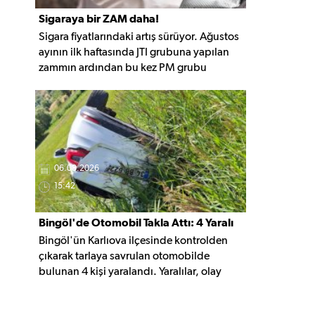
Sigaraya bir ZAM daha!
Sigara fiyatlarındaki artış sürüyor. Ağustos
ayının ilk haftasında JTI grubuna yapılan
zammın ardından bu kez PM grubu
sigaralara 10 TL zam geldi. Güncellemeyle
gruptaki en ucuz sigara 120 TL, en pahalı
sigara ise 140 TL'ye yükseldi.
06.08.2026
15:42
Bingöl'de Otomobil Takla Attı: 4 Yaralı
Bingöl'ün Karlıova ilçesinde kontrolden
çıkarak tarlaya savrulan otomobilde
bulunan 4 kişi yaralandı. Yaralılar, olay
yerindeki ilk müdahalenin ardından
hastaneye kaldırıldı.