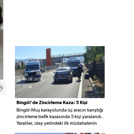
06.08.2026
17:28
Bingöl'de Zincirleme Kaza: 5 Kişi
Bingöl-Muş karayolunda üç aracın karıştığı
Yaralandı
zincirleme trafik kazasında 5 kişi yaralandı.
Yaralılar, olay yerindeki ilk müdahalenin
ardından Bingöl Devlet Hastanesi'ne