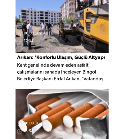
kaldırıldı.
06.08.2026
17:04
Arıkan: 'Konforlu Ulaşım, Güçlü Altyapı
Kent genelinde devam eden asfalt
İçin Çalışıyoruz'
çalışmalarını sahada inceleyen Bingöl
Belediye Başkanı Erdal Arıkan, 'Vatandaş
yapılan çalışmayı değil, o çalışmanın
hayatına kattığı konforu hatırlar' diyerek,
ulaşım yatırımlarında kalıcı ve güvenli
çözümleri öncelediklerini söyledi. Arıkan,
bu sezon yaklaşık 40 bin ton asfalt serimi
gerçekleştirileceğini belirtti.
06.08.2026
16:54