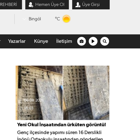
 REHBERİ
Hemen Üye Ol
Üye Girşi
°C
Bingöl
r
Yazarlar
Künye
İletişim
06.08.2026
18:03
Yeni Okul İnşaatından ürküten görüntü!
Genç ilçesinde yapımı süren 16 Derslikli
İnönü Ortaokulu inşaatından gönderilen