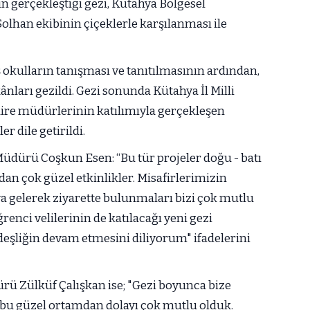
n gerçekleştiği gezi, Kütahya Bölgesel
olhan ekibinin çiçeklerle karşılanması ile
okulların tanışması ve tanıtılmasının ardından,
nları gezildi. Gezi sonunda Kütahya İl Milli
re müdürlerinin katılımıyla gerçekleşen
 dile getirildi.
üdürü Coşkun Esen: “Bu tür projeler doğu - batı
dan çok güzel etkinlikler. Misafirlerimizin
a gelerek ziyarette bulunmaları bizi çok mutlu
ğrenci velilerinin de katılacağı yeni gezi
eşliğin devam etmesini diliyorum" ifadelerini
rü Zülküf Çalışkan ise; "Gezi boyunca bize
n bu güzel ortamdan dolayı çok mutlu olduk.