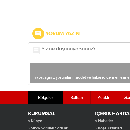
YORUM YAZIN
Yapacağınız yorumların şiddet ve hakaret içermemesine l
Bölgeler
Solhan
Adaklı
Ge
KURUMSAL
İÇERİK HARİTA
» Künye
» Haberler
» Sıkça Sorulan Sorular
» Köşe Yazarları