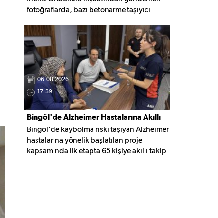
fotoğraflarda, bazı betonarme taşıyıcı
elemanlarda boşluklar ve açığa çıkan
donatı demirleri görülüyor. Görüntüler,
yapı kalitesine ilişkin soru işaretleri
oluştururken, yetkili kurumların teknik
inceleme yapması çağrısı yapıldı.
06.08.2026
17:39
Bingöl'de Alzheimer Hastalarına Akıllı
Bingöl'de kaybolma riski taşıyan Alzheimer
Takip Desteği
hastalarına yönelik başlatılan proje
kapsamında ilk etapta 65 kişiye akıllı takip
cihazı teslim edildi. Mobil uygulamayla
anlık konum takibi yapılabilecek cihazların,
olası kayıp vakalarında hastalara daha kısa
sürede ulaşılmasını sağlaması hedefleniyor.