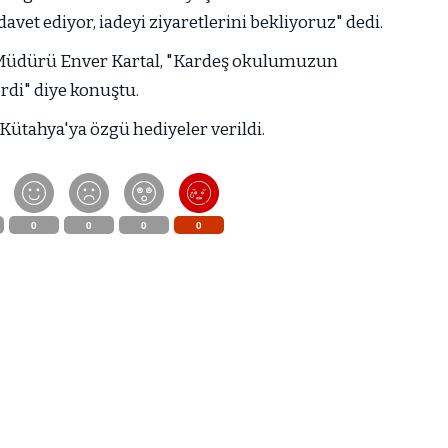
vet ediyor, iadeyi ziyaretlerini bekliyoruz" dedi.
Müdürü Enver Kartal, "Kardeş okulumuzun
rdi" diye konuştu.
ütahya'ya özgü hediyeler verildi.
0
0
0
0