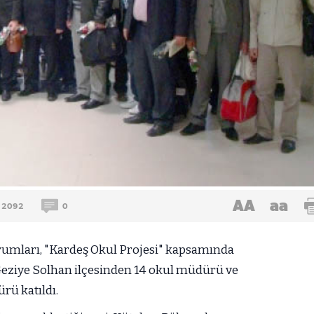
AA
aa
2092
0
umları, "Kardeş Okul Projesi" kapsamında
 Geziye Solhan ilçesinden 14 okul müdürü ve
rü katıldı.