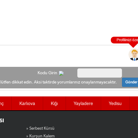
Kodu Girin
ütfen dikkat edin. Aksi taktirde yorumlarınız onaylanmayacaktır.
Gönder
nç
Karlıova
Kiğı
Yayladere
Yedisu
SI
» Serbest Kürsü
» Kurşun Kalem