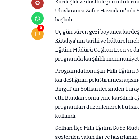
Kardeşlik ve dostluk görüntülerini
Uluslararası Zafer Havaalanı'nda S
başladı.
0
Üç gün süren gezi boyunca kardeş 
Kütahya'nın tarihi ve kültürel mekâ
Eğitim Müdürü Coşkun Esen ve dai
programda karşılıklı memnuniyetler
Programda konuşan Milli Eğitim M
kardeşliğinin pekiştirilmesi açısın
Bingöl'ün Solhan ilçesinden buray
etti. Bundan sonra yine karşılıklı ö
programları düzenlenerek bu kard
kullandı.
Solhan İlçe Milli Eğitim Şube Müdü
gösterilen yakın ilgi ve hazırlana