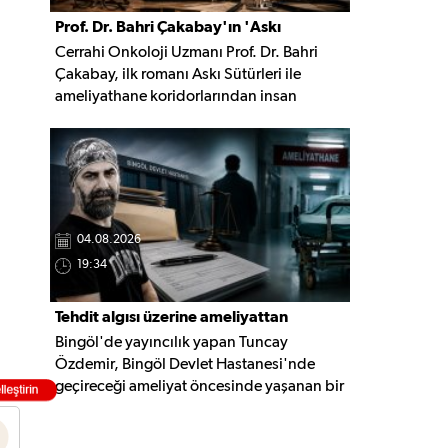
Prof. Dr. Bahri Çakabay'ın 'Askı
Cerrahi Onkoloji Uzmanı Prof. Dr. Bahri
Sütürleri' kitabı çıktı
Çakabay, ilk romanı Askı Sütürleri ile
ameliyathane koridorlarından insan
ruhunun derinliklerine uzanan, hafıza,
dostluk ve yaşam üzerine kurulu çok
katmanlı bir anlatıya imza attı.
04.08.2026
19:34
Tehdit algısı üzerine ameliyattan
Bingöl'de yayıncılık yapan Tuncay
vazgeçti, şikâyetçi oldu
Özdemir, Bingöl Devlet Hastanesi'nde
geçireceği ameliyat öncesinde yaşanan bir
diyalog nedeniyle ameliyatı yaptırmaktan
vazgeçtiğini belirterek İl Sağlık