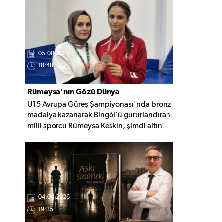
nedeninin belirlenmesi için inceleme
başlatıldı.
05.08.2026
18:48
Rümeysa'nın Gözü Dünya
U15 Avrupa Güreş Şampiyonası'nda bronz
Şampiyonluğunda
madalya kazanarak Bingöl'ü gururlandıran
milli sporcu Rümeysa Keskin, şimdi altın
madalya için mindere çıkmaya hazırlanıyor.
Gözünü Avrupa ve Dünya
şampiyonluklarına diken Keskin, yeni
başarılar için çalışmalarını sürdürüyor.
04.08.2026
19:35