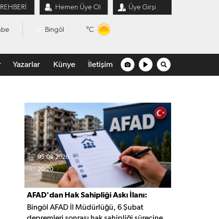
 REHBERİ
Hemen Üye Ol
Üye Girşi
°C
mbe
Bingöl
r
Yazarlar
Künye
İletişim
05.08.2026
20:20
AFAD'dan Hak Sahipliği Askı İlanı:
Bingöl AFAD İl Müdürlüğü, 6 Şubat
Başvurular Başladı
depremleri sonrası hak sahipliği sürecine