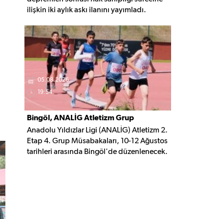
ilişkin iki aylık askı ilanını yayımladı.
Belirlenen şartları taşıyan vatandaşlar, 3
Ekim 2026'ya kadar gerekli belgelerle
başvuruda bulunabilecek.
05.08.2026
19:54
Bingöl, ANALİG Atletizm Grup
Anadolu Yıldızlar Ligi (ANALİG) Atletizm 2.
Yarışmalarına Ev Sahipliği Yapacak
Etap 4. Grup Müsabakaları, 10-12 Ağustos
tarihleri arasında Bingöl'de düzenlenecek.
Organizasyonda 16 ilden 209 sporcu
madalya mücadelesi verecek.