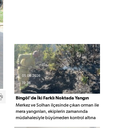
05.08.2026
19:38
Bingöl'de İki Farklı Noktada Yangın
Merkez ve Solhan ilçesinde çıkan orman ile
Paniği
mera yangınları, ekiplerin zamanında
müdahalesiyle büyümeden kontrol altına
alınarak söndürüldü. Yangınların çıkış