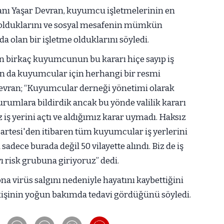
nı Yaşar Devran, kuyumcu işletmelerinin en
p olduklarını ve sosyal mesafenin mümkün
a olan bir işletme olduklarını söyledi.
n birkaç kuyumcunun bu kararı hiçe sayıp iş
dan da kuyumcular için herhangi bir resmi
Devran; “Kuyumcular derneği yönetimi olarak
kurumlara bildirdik ancak bu yönde valilik kararı
ş yerini açtı ve aldığımız karar uymadı. Haksız
rtesi'den itibaren tüm kuyumcular iş yerlerini
adece burada değil 50 vilayette alındı. Biz de iş
 risk grubuna giriyoruz” dedi.
na virüs salgını nedeniyle hayatını kaybettiğini
kişinin yoğun bakımda tedavi gördüğünü söyledi.