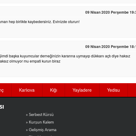
09 Nisan 2020 Perşembe 19:
zaman hep birlikte kaybedersiniz. Evinizde oturun!
09 Nisan 2020 Perşembe 18:
. Şimdi başka kuyumcular derneğinizin kararına uymayıp dükkanı açtı diye haksız
 haksız olmuyor mu empati kurun biraz
nç
Karlıova
Kiğı
Yayladere
Yedisu
SI
» Serbest Kürsü
» Kurşun Kalem
» Gelişmiş Arama