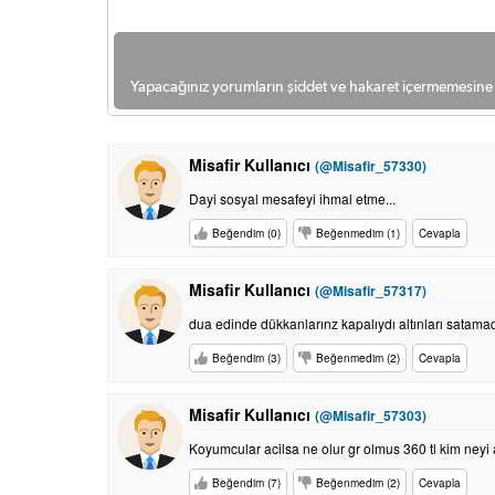
Yapacağınız yorumların şiddet ve hakaret içermemesine l
Misafir Kullanıcı
(@Misafir_57330)
Dayi sosyal mesafeyi ihmal etme...
Beğendim (0)
Beğenmedim (1)
Cevapla
Misafir Kullanıcı
(@Misafir_57317)
dua edinde dükkanlarınz kapalıydı altınları satama
Beğendim (3)
Beğenmedim (2)
Cevapla
Misafir Kullanıcı
(@Misafir_57303)
Koyumcular acilsa ne olur gr olmus 360 tl kim neyi 
Beğendim (7)
Beğenmedim (2)
Cevapla