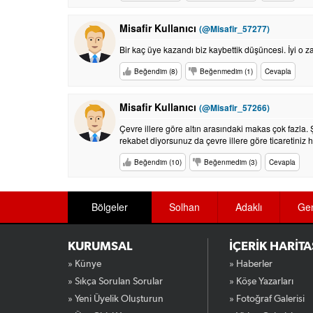
Misafir Kullanıcı
(@Misafir_57277)
Bir kaç üye kazandı biz kaybettik düşüncesi. İyi o 
Beğendim (8)
Beğenmedim (1)
Cevapla
Misafir Kullanıcı
(@Misafir_57266)
Çevre illere göre altın arasındaki makas çok fazla
rekabet diyorsunuz da çevre illere göre ticaretiniz
Beğendim (10)
Beğenmedim (3)
Cevapla
Bölgeler
Solhan
Adaklı
Ge
KURUMSAL
İÇERİK HARİTA
» Künye
» Haberler
» Sıkça Sorulan Sorular
» Köşe Yazarları
» Yeni Üyelik Oluşturun
» Fotoğraf Galerisi