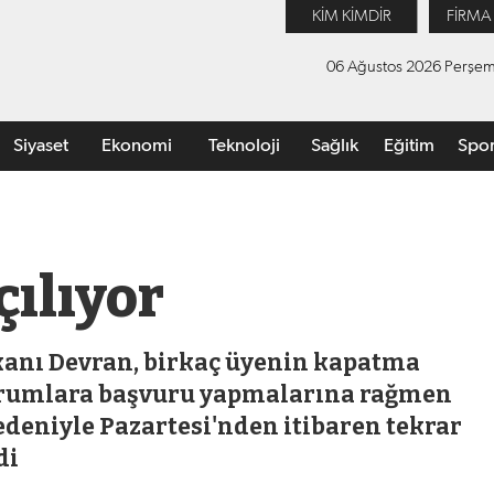
KİM KİMDİR
FİRMA
06 Ağustos 2026 Perşe
Siyaset
Ekonomi
Teknoloji
Sağlık
Eğitim
Spo
ılıyor
anı Devran, birkaç üyenin kapatma
kurumlara başvuru yapmalarına rağmen
deniyle Pazartesi'nden itibaren tekrar
di