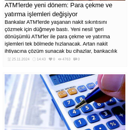
ATM'lerde yeni dönem: Para çekme ve
yatırma işlemleri değişiyor
Bankalar ATM'lerde yaşanan nakit sıkıntısını
çözmek için düğmeye bastı. Yeni nesil 'geri
dönüşümlü ATM'ler ile para çekme ve yatırma
işlemleri tek bölmede hızlanacak. Artan nakit
ihtiyacına çözüm sunacak bu cihazlar, bankacılık
sektöründe devrim yaratmaya hazırlanıyor.
25.11.2024
14:43
0
4763
0