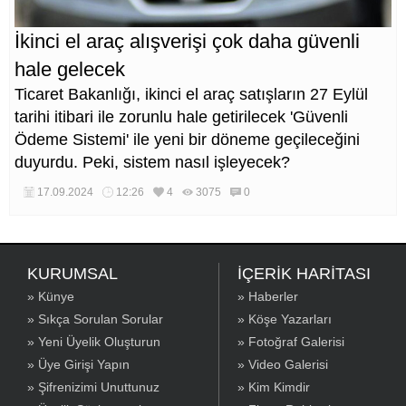
İkinci el araç alışverişi çok daha güvenli
hale gelecek
Ticaret Bakanlığı, ikinci el araç satışların 27 Eylül
tarihi itibari ile zorunlu hale getirilecek 'Güvenli
Ödeme Sistemi' ile yeni bir döneme geçileceğini
duyurdu. Peki, sistem nasıl işleyecek?
17.09.2024
12:26
4
3075
0
KURUMSAL
İÇERİK HARİTASI
» Künye
» Haberler
» Sıkça Sorulan Sorular
» Köşe Yazarları
» Yeni Üyelik Oluşturun
» Fotoğraf Galerisi
» Üye Girişi Yapın
» Video Galerisi
» Şifrenizimi Unuttunuz
» Kim Kimdir