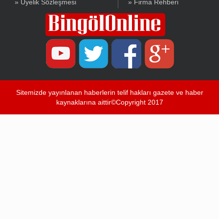
» Üyelik Sözleşmesi
» Firma Rehberi
Sitemizde yayınlanan haberlerin telif hakları gazete ve haber
kaynaklarına aittir©Copyright 2017