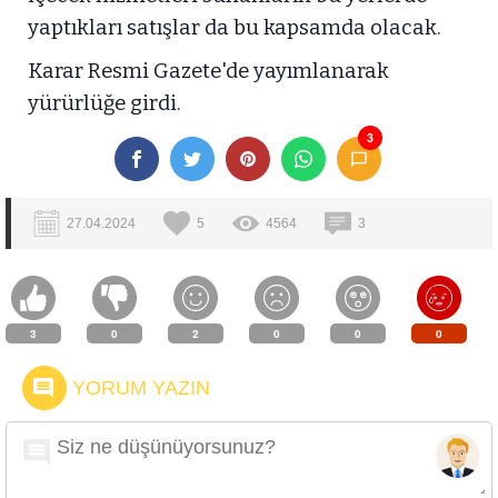
yaptıkları satışlar da bu kapsamda olacak.
Karar Resmi Gazete'de yayımlanarak
yürürlüğe girdi.
3
27.04.2024
5
4564
3
3
0
2
0
0
0
YORUM YAZIN