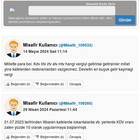
Güvenlik Kodu Girin
Yapacağınız yorumların şiddet ve hakaret içermemesine lütfen dikkat edin. Aksi
Gönder
taktirde yorumlarınız onaylanmayacaktır.
Misafir Kullanıcı
(@Misafir_109533)
14 Mayıs 2024 Salı 11:14
Millette para bol. Kdv ötv ztv atv mtv hangi vergiyi getirirse getirsinler millet
yine kafelerden restoranlardan vazgecmez. Devletin en buyuk gelir kaymagi
vergi
Beğendim (0)
Beğenmedim (0)
Cevapla
Misafir Kullanıcı
(@Misafir_109260)
29 Nisan 2024 Pazartesi 11:44
01.07.2023 tarihinden itibaren kafelerde lokantalarda vb. yerlerde KDV oranı
zaten yüzde 10 olarak uygulanmaya başlanmıştı.
Beğendim (0)
Beğenmedim (0)
Cevapla