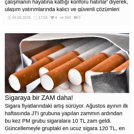
çalışmanın hayatına kattığı konforu hatırlar' diyerek,
ulaşım yatırımlarında kalıcı ve güvenli çözümleri
öncelediklerini söyledi. Arıkan, bu sezon yaklaşık 40
06.08.2026
17:04
4
384
0
bin ton asfalt serimi gerçekleştirileceğini belirtti.
Sigaraya bir ZAM daha!
Sigara fiyatlarındaki artış sürüyor. Ağustos ayının ilk
haftasında JTI grubuna yapılan zammın ardından
bu kez PM grubu sigaralara 10 TL zam geldi.
Güncellemeyle gruptaki en ucuz sigara 120 TL, en