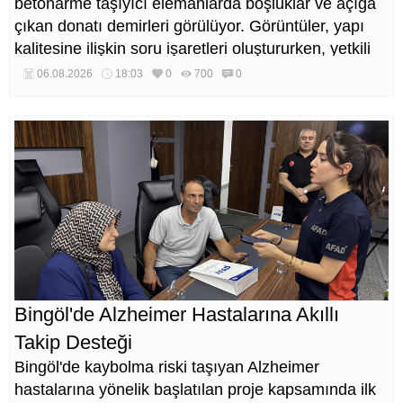
betonarme taşıyıcı elemanlarda boşluklar ve açığa
çıkan donatı demirleri görülüyor. Görüntüler, yapı
kalitesine ilişkin soru işaretleri oluştururken, yetkili
kurumların teknik inceleme yapması çağrısı yapıldı.
06.08.2026
18:03
0
700
0
Bingöl'de Alzheimer Hastalarına Akıllı
Takip Desteği
Bingöl'de kaybolma riski taşıyan Alzheimer
hastalarına yönelik başlatılan proje kapsamında ilk