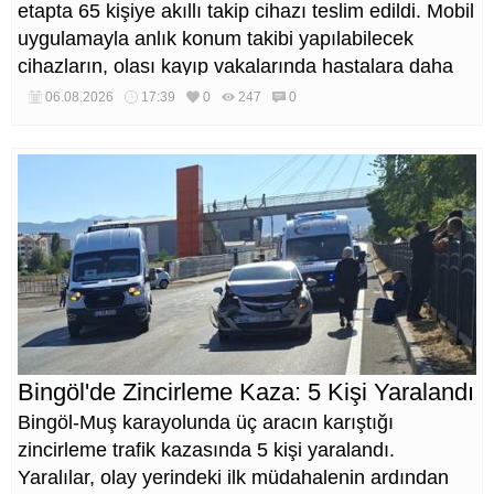
etapta 65 kişiye akıllı takip cihazı teslim edildi. Mobil
uygulamayla anlık konum takibi yapılabilecek
cihazların, olası kayıp vakalarında hastalara daha
kısa sürede ulaşılmasını sağlaması hedefleniyor.
06.08.2026
17:39
0
247
0
Bingöl'de Zincirleme Kaza: 5 Kişi Yaralandı
Bingöl-Muş karayolunda üç aracın karıştığı
zincirleme trafik kazasında 5 kişi yaralandı.
Yaralılar, olay yerindeki ilk müdahalenin ardından