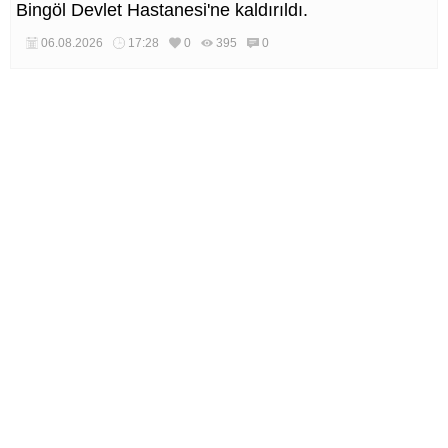
Bingöl Devlet Hastanesi'ne kaldırıldı.
06.08.2026
17:28
0
395
0