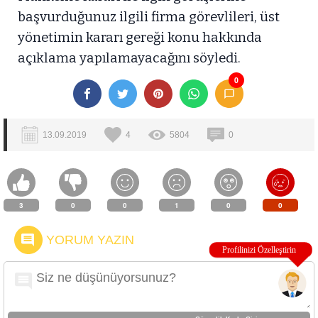
başvurduğunuz ilgili firma görevlileri, üst
yönetimin kararı gereği konu hakkında
açıklama yapılamayacağını söyledi.
0
13.09.2019
4
5804
0
3
0
0
1
0
0
YORUM YAZIN