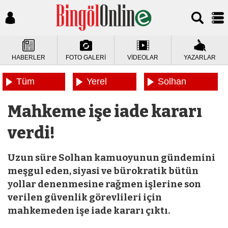
HABERLER
FOTO GALERİ
VİDEOLAR
YAZARLAR
Tüm
Yerel
Solhan
Haberler
Haberler
Haberleri
Mahkeme işe iade kararı
verdi!
Uzun süre Solhan kamuoyunun gündemini
meşgul eden, siyasi ve bürokratik bütün
yollar denenmesine rağmen işlerine son
verilen güvenlik görevlileri için
mahkemeden işe iade kararı çıktı.