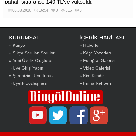
pahalı sigara ise 140 TL'ye yükseldi.
06.08.2026
16:54
0
316
0
KURUMSAL
İÇERİK HARİTASI
» Künye
» Haberler
» Sıkça Sorulan Sorular
» Köşe Yazarları
» Yeni Üyelik Oluşturun
» Fotoğraf Galerisi
» Üye Girişi Yapın
» Video Galerisi
» Şifrenizimi Unuttunuz
» Kim Kimdir
» Üyelik Sözleşmesi
» Firma Rehberi