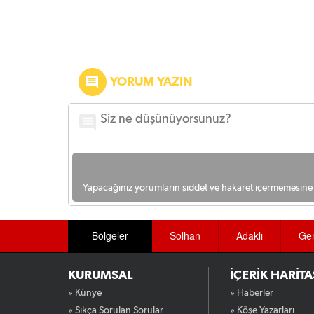
YORUM YAZIN
Yapacağınız yorumların şiddet ve hakaret içermemesine l
Bölgeler
Solhan
Adaklı
Ge
KURUMSAL
İÇERİK HARİTA
» Künye
» Haberler
» Sıkça Sorulan Sorular
» Köşe Yazarları