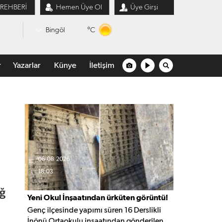
 REHBERİ
Hemen Üye Ol
Üye Girşi
°C
Bingöl
r
Yazarlar
Künye
İletişim
06.08.2026
18:03
ığ
Yeni Okul İnşaatından ürküten görüntü!
Genç ilçesinde yapımı süren 16 Derslikli
İnönü Ortaokulu inşaatından gönderilen