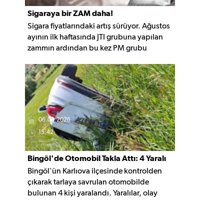
Sigaraya bir ZAM daha!
Sigara fiyatlarındaki artış sürüyor. Ağustos
ayının ilk haftasında JTI grubuna yapılan
zammın ardından bu kez PM grubu
sigaralara 10 TL zam geldi. Güncellemeyle
gruptaki en ucuz sigara 120 TL, en pahalı
sigara ise 140 TL'ye yükseldi.
06.08.2026
15:42
Bingöl'de Otomobil Takla Attı: 4 Yaralı
Bingöl'ün Karlıova ilçesinde kontrolden
çıkarak tarlaya savrulan otomobilde
bulunan 4 kişi yaralandı. Yaralılar, olay
yerindeki ilk müdahalenin ardından
hastaneye kaldırıldı.