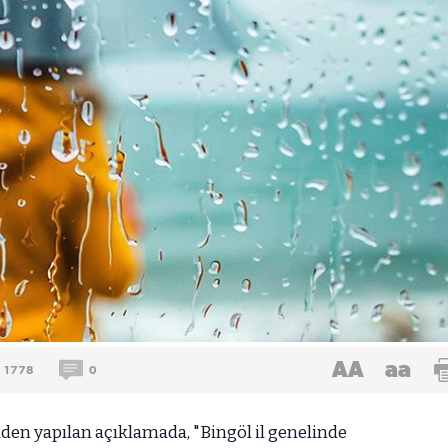
AA
aa
1778
0
den yapılan açıklamada, "Bingöl il genelinde