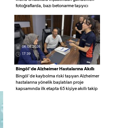
fotoğraflarda, bazı betonarme taşıyıcı
elemanlarda boşluklar ve açığa çıkan
donatı demirleri görülüyor. Görüntüler,
yapı kalitesine ilişkin soru işaretleri
oluştururken, yetkili kurumların teknik
inceleme yapması çağrısı yapıldı.
06.08.2026
17:39
Bingöl'de Alzheimer Hastalarına Akıllı
Bingöl'de kaybolma riski taşıyan Alzheimer
Takip Desteği
hastalarına yönelik başlatılan proje
kapsamında ilk etapta 65 kişiye akıllı takip
cihazı teslim edildi. Mobil uygulamayla
anlık konum takibi yapılabilecek cihazların,
olası kayıp vakalarında hastalara daha kısa
sürede ulaşılmasını sağlaması hedefleniyor.