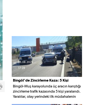
06.08.2026
17:28
Bingöl'de Zincirleme Kaza: 5 Kişi
Bingöl-Muş karayolunda üç aracın karıştığı
Yaralandı
zincirleme trafik kazasında 5 kişi yaralandı.
Yaralılar, olay yerindeki ilk müdahalenin
ardından Bingöl Devlet Hastanesi'ne