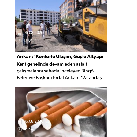
kaldırıldı.
06.08.2026
17:04
Arıkan: 'Konforlu Ulaşım, Güçlü Altyapı
Kent genelinde devam eden asfalt
İçin Çalışıyoruz'
çalışmalarını sahada inceleyen Bingöl
Belediye Başkanı Erdal Arıkan, 'Vatandaş
yapılan çalışmayı değil, o çalışmanın
hayatına kattığı konforu hatırlar' diyerek,
ulaşım yatırımlarında kalıcı ve güvenli
çözümleri öncelediklerini söyledi. Arıkan,
bu sezon yaklaşık 40 bin ton asfalt serimi
gerçekleştirileceğini belirtti.
06.08.2026
16:54