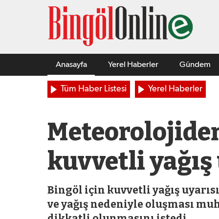
Anasayfa
Yerel Haberler
Gündem
Tüm Haber Listesi
Yerel Haberler
Meteorolojiden
kuvvetli yağış
Bingöl için kuvvetli yağış uyarıs
ve yağış nedeniyle oluşması muht
dikkatli olunmasını istedi.