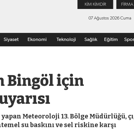
KİM KİMDİR
FİRMA
07 Ağustos 2026 Cuma
Siyaset
Ekonomi
Teknoloji
Sağlık
Eğitim
Spo
 Bingöl için
 uyarısı
ı yapan Meteoroloji 13. Bölge Müdürlüğü, ç
emel su baskını ve sel riskine karşı