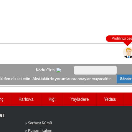
Kodu Girin
ütfen dikkat edin. Aksi taktirde yorumlarınız onaylanmayacaktır.
Gönder
nç
Karlıova
Kiğı
Yayladere
Yedisu
SI
» Serbest Kürsü
» Kurşun Kalem