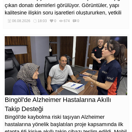
çıkan donatı demirleri görülüyor. Görüntüler, yapı
kalitesine ilişkin soru işaretleri oluştururken, yetkili
kurumların teknik inceleme yapması çağrısı yapıldı.
06.08.2026
18:03
0
674
0
Bingöl'de Alzheimer Hastalarına Akıllı
Takip Desteği
Bingöl'de kaybolma riski taşıyan Alzheimer
hastalarına yönelik başlatılan proje kapsamında ilk
etapta 65 kişiye akıllı takip cihazı teslim edildi. Mobil