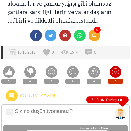
aksamalar ve çamur yağışı gibi olumsuz
şartlara karşı ilgililerin ve vatandaşların
tedbirli ve dikkatli olmaları istendi.
0
10.10.2012
0
1574
0
0
0
0
0
0
0
YORUM YAZIN
Güvenlik Kodu Girin