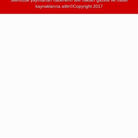
Sitemizde yayınlanan haberlerin telif hakları gazete ve haber
kaynaklarına aittir©Copyright 2017