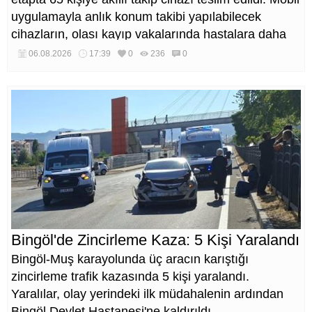
uygulamayla anlık konum takibi yapılabilecek
cihazların, olası kayıp vakalarında hastalara daha
kısa sürede ulaşılmasını sağlaması hedefleniyor.
06.08.2026
17:39
0
236
0
Bingöl'de Zincirleme Kaza: 5 Kişi Yaralandı
Bingöl-Muş karayolunda üç aracın karıştığı
zincirleme trafik kazasında 5 kişi yaralandı.
Yaralılar, olay yerindeki ilk müdahalenin ardından
Bingöl Devlet Hastanesi'ne kaldırıldı.