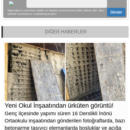
Yapacağınız yorumların şiddet ve hakaret içermemesine lütfen dikkat edin. Aksi
Gönder
taktirde yorumlarınız onaylanmayacaktır.
DİĞER HABERLER
Yeni Okul İnşaatından ürküten görüntü!
Genç ilçesinde yapımı süren 16 Derslikli İnönü
Ortaokulu inşaatından gönderilen fotoğraflarda, bazı
betonarme taşıyıcı elemanlarda boşluklar ve açığa