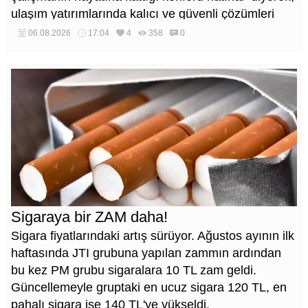
ulaşım yatırımlarında kalıcı ve güvenli çözümleri
öncelediklerini söyledi. Arıkan, bu sezon yaklaşık 40
06.08.2026
17:04
4
358
0
bin ton asfalt serimi gerçekleştirileceğini belirtti.
Sigaraya bir ZAM daha!
Sigara fiyatlarındaki artış sürüyor. Ağustos ayının ilk
haftasında JTI grubuna yapılan zammın ardından
bu kez PM grubu sigaralara 10 TL zam geldi.
Güncellemeyle gruptaki en ucuz sigara 120 TL, en
pahalı sigara ise 140 TL'ye yükseldi.