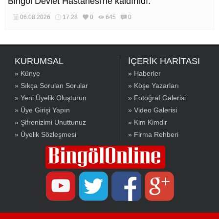
Bingöl Devlet Hastanesi'ne kaldırıldı.
06.08.2026
17:28
0
645
0
KURUMSAL
İÇERİK HARİTASI
» Künye
» Haberler
» Sıkça Sorulan Sorular
» Köşe Yazarları
» Yeni Üyelik Oluşturun
» Fotoğraf Galerisi
» Üye Girişi Yapın
» Video Galerisi
» Şifrenizimi Unuttunuz
» Kim Kimdir
» Üyelik Sözleşmesi
» Firma Rehberi