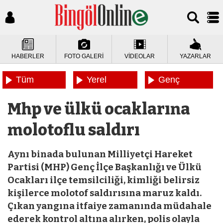
HABERLER
FOTO GALERİ
VİDEOLAR
YAZARLAR
Tüm
Yerel
Genç
Haberler
Haberler
Haberleri
Mhp ve ülkü ocaklarına
molotoflu saldırı
Aynı binada bulunan Milliyetçi Hareket
Partisi (MHP) Genç İlçe Başkanlığı ve Ülkü
Ocakları ilçe temsilciliği, kimliği belirsiz
kişilerce molotof saldırısına maruz kaldı.
Çıkan yangına itfaiye zamanında müdahale
ederek kontrol altına alırken, polis olayla