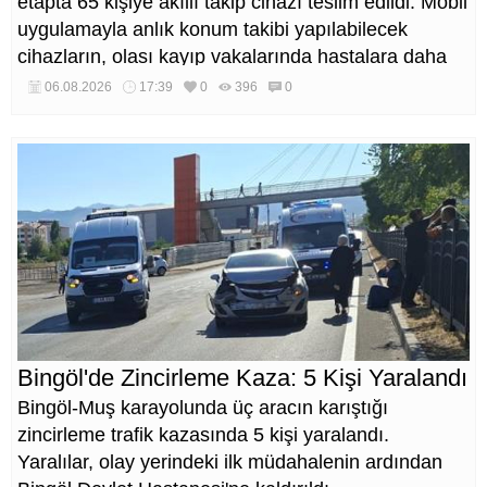
etapta 65 kişiye akıllı takip cihazı teslim edildi. Mobil
uygulamayla anlık konum takibi yapılabilecek
cihazların, olası kayıp vakalarında hastalara daha
kısa sürede ulaşılmasını sağlaması hedefleniyor.
06.08.2026
17:39
0
396
0
Bingöl'de Zincirleme Kaza: 5 Kişi Yaralandı
Bingöl-Muş karayolunda üç aracın karıştığı
zincirleme trafik kazasında 5 kişi yaralandı.
Yaralılar, olay yerindeki ilk müdahalenin ardından