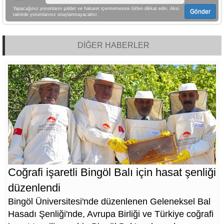
Yapacağınız yorumların şiddet ve hakaret içermemesine lütfen dikkat edin. Aksi
Gönder
taktirde yorumlarınız onaylanmayacaktır.
DİĞER HABERLER
Coğrafi işaretli Bingöl Balı için hasat şenliği
düzenlendi
Bingöl Üniversitesi'nde düzenlenen Geleneksel Bal
Hasadı Şenliği'nde, Avrupa Birliği ve Türkiye coğrafi