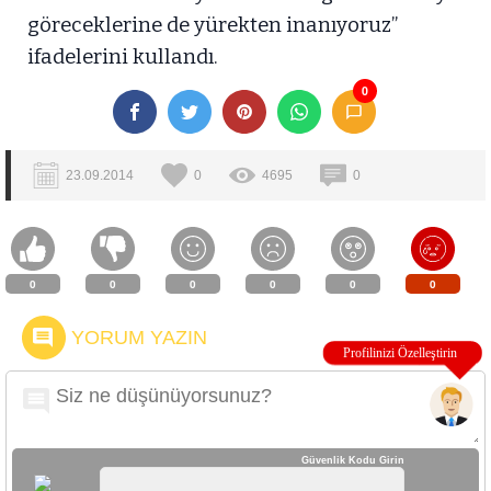
göreceklerine de yürekten inanıyoruz”
ifadelerini kullandı.
0
23.09.2014
0
4695
0
0
0
0
0
0
0
YORUM YAZIN
Güvenlik Kodu Girin