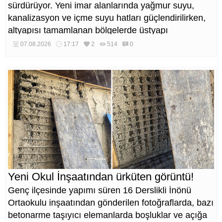
sürdürüyor. Yeni imar alanlarında yağmur suyu,
kanalizasyon ve içme suyu hatları güçlendirilirken,
altyapısı tamamlanan bölgelerde üstyapı
düzenlemeleri de eş zamanlı yürütülüyor.
07.08.2026
17:17
2
514
0
Yeni Okul İnşaatından ürküten görüntü!
Genç ilçesinde yapımı süren 16 Derslikli İnönü
Ortaokulu inşaatından gönderilen fotoğraflarda, bazı
betonarme taşıyıcı elemanlarda boşluklar ve açığa