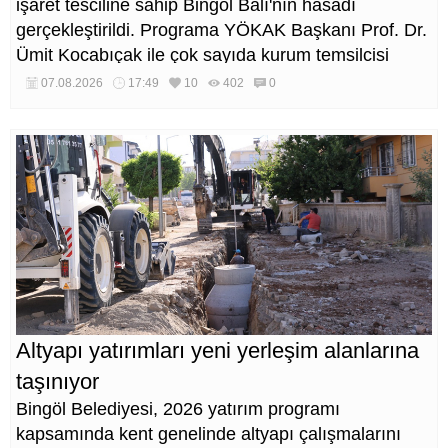
işaret tesciline sahip Bingöl Balı'nın hasadı
gerçekleştirildi. Programa YÖKAK Başkanı Prof. Dr.
Ümit Kocabıçak ile çok sayıda kurum temsilcisi
katıldı.
07.08.2026
17:49
10
402
0
Altyapı yatırımları yeni yerleşim alanlarına
taşınıyor
Bingöl Belediyesi, 2026 yatırım programı
kapsamında kent genelinde altyapı çalışmalarını