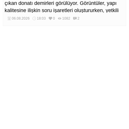
çıkan donatı demirleri görülüyor. Görüntüler, yapı
kalitesine ilişkin soru işaretleri oluştururken, yetkili
kurumların teknik inceleme yapması çağrısı yapıldı.
06.08.2026
18:03
0
1082
2