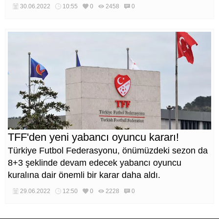
30.06.2022
10:55
0
2458
0
TFF'den yeni yabancı oyuncu kararı!
Türkiye Futbol Federasyonu, önümüzdeki sezon da
8+3 şeklinde devam edecek yabancı oyuncu
kuralına dair önemli bir karar daha aldı.
29.06.2022
12:50
0
2228
0