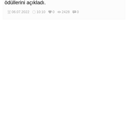
ödüllerini açıkladı.
06.07.2022
10:10
0
2428
0