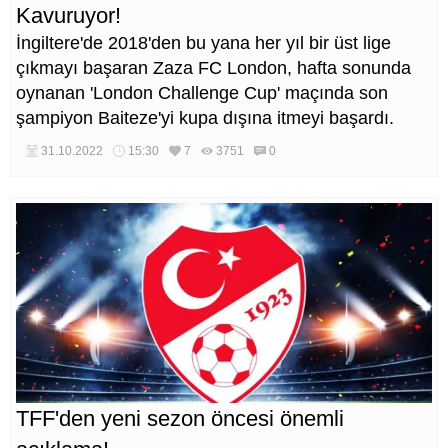
Kavuruyor!
İngiltere'de 2018'den bu yana her yıl bir üst lige
çıkmayı başaran Zaza FC London, hafta sonunda
oynanan 'London Challenge Cup' maçında son
şampiyon Baiteze'yi kupa dışına itmeyi başardı.
31.10.2022
15:30
7
3751
0
TFF'den yeni sezon öncesi önemli