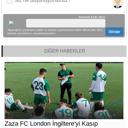
Güvenlik Kodu Girin
Yapacağınız yorumların şiddet ve hakaret içermemesine lütfen dikkat edin. Aksi
Gönder
taktirde yorumlarınız onaylanmayacaktır.
DİĞER HABERLER
Zaza FC London İngiltere'yi Kasıp