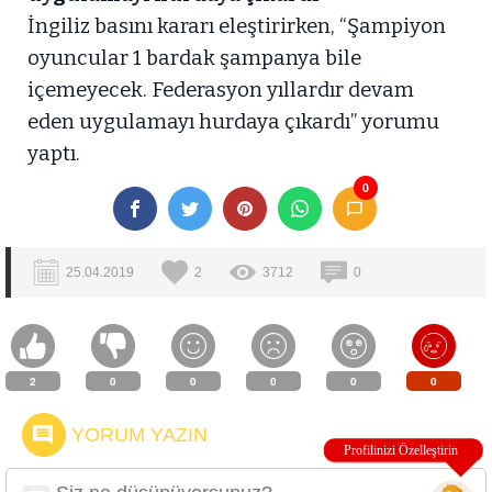
İngiliz basını kararı eleştirirken, “Şampiyon
oyuncular 1 bardak şampanya bile
içemeyecek. Federasyon yıllardır devam
eden uygulamayı hurdaya çıkardı” yorumu
yaptı.
0
25.04.2019
2
3712
0
2
0
0
0
0
0
YORUM YAZIN