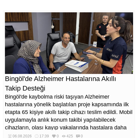
Bingöl'de Alzheimer Hastalarına Akıllı
Takip Desteği
Bingöl'de kaybolma riski taşıyan Alzheimer
hastalarına yönelik başlatılan proje kapsamında ilk
etapta 65 kişiye akıllı takip cihazı teslim edildi. Mobil
uygulamayla anlık konum takibi yapılabilecek
cihazların, olası kayıp vakalarında hastalara daha
kısa sürede ulaşılmasını sağlaması hedefleniyor.
06.08.2026
17:39
0
425
0