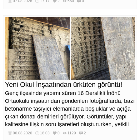
07.08.2026
17:17
2
560
0
Yeni Okul İnşaatından ürküten görüntü!
Genç ilçesinde yapımı süren 16 Derslikli İnönü
Ortaokulu inşaatından gönderilen fotoğraflarda, bazı
betonarme taşıyıcı elemanlarda boşluklar ve açığa
çıkan donatı demirleri görülüyor. Görüntüler, yapı
kalitesine ilişkin soru işaretleri oluştururken, yetkili
kurumların teknik inceleme yapması çağrısı yapıldı.
06.08.2026
18:03
0
1129
2