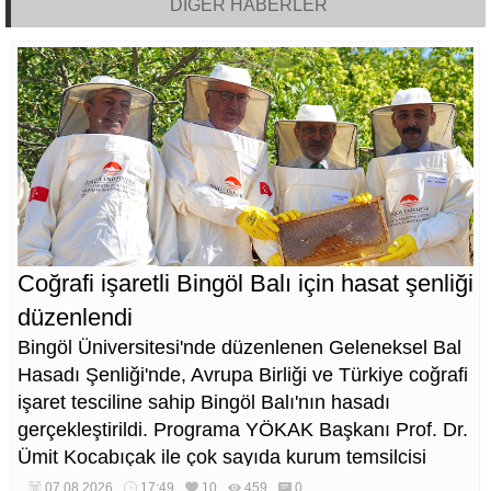
DİĞER HABERLER
Coğrafi işaretli Bingöl Balı için hasat şenliği
düzenlendi
Bingöl Üniversitesi'nde düzenlenen Geleneksel Bal
Hasadı Şenliği'nde, Avrupa Birliği ve Türkiye coğrafi
işaret tesciline sahip Bingöl Balı'nın hasadı
gerçekleştirildi. Programa YÖKAK Başkanı Prof. Dr.
Ümit Kocabıçak ile çok sayıda kurum temsilcisi
katıldı.
07.08.2026
17:49
10
459
0