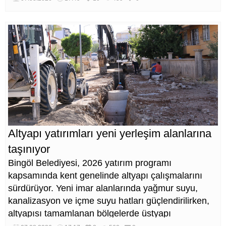
Altyapı yatırımları yeni yerleşim alanlarına
taşınıyor
Bingöl Belediyesi, 2026 yatırım programı
kapsamında kent genelinde altyapı çalışmalarını
sürdürüyor. Yeni imar alanlarında yağmur suyu,
kanalizasyon ve içme suyu hatları güçlendirilirken,
altyapısı tamamlanan bölgelerde üstyapı
düzenlemeleri de eş zamanlı yürütülüyor.