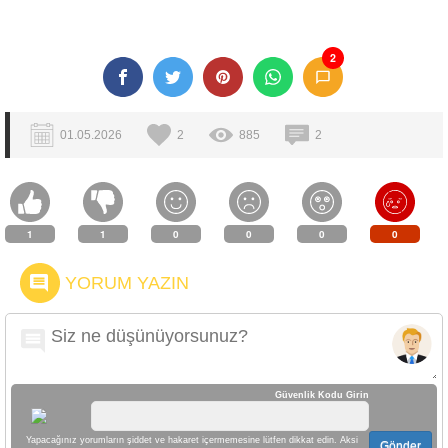
2
01.05.2026
2
885
2
1
1
0
0
0
0
YORUM YAZIN
Güvenlik Kodu Girin
Yapacağınız yorumların şiddet ve hakaret içermemesine lütfen dikkat edin. Aksi
Gönder