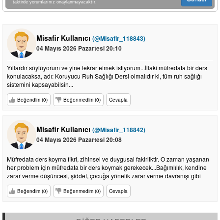
taktirde yorumlarınız onaylanmayacaktır.
Misafir Kullanıcı
(@Misafir_118843)
04 Mayıs 2026 Pazartesi 20:10
Yıllardır söylüyorum ve yine tekrar etmek istiyorum...İllaki müfredata bir ders
konulacaksa, adı: Koruyucu Ruh Sağlığı Dersi olmalıdır ki, tüm ruh sağlığı
sistemini kapsayabilsin...
Beğendim (0)
Beğenmedim (0)
Cevapla
Misafir Kullanıcı
(@Misafir_118842)
04 Mayıs 2026 Pazartesi 20:08
Müfredata ders koyma fikri, zihinsel ve duygusal fakirliktir. O zaman yaşanan
her problem için müfredata bir ders koymak gerekecek...Bağımlılık, kendine
zarar verme düşüncesi, şiddet, çocuğa yönelik zarar verme davranışı gibi
Beğendim (0)
Beğenmedim (0)
Cevapla