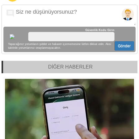
Güvenlik Kodu Girin
Yapacağınız yorumların şiddet ve hakaret içermemesine lütfen dikkat edin. Aksi
Gönder
taktirde yorumlarınız onaylanmayacaktır.
DİĞER HABERLER