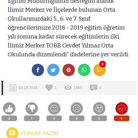
Eğitim Müdürlüğünün desteğini alarak
İlimiz Merkez ve İlçelerde bulunan Orta
Okullarımızdaki 5., 6. ve 7. Sınıf
öğrencilerimize 2018 - 2019 eğitim öğretim
yılı sonuna kadar sürecek eğitimlerin ilki
İlimiz Merkez TOBB Cevdet Yılmaz Orta
Okulunda düzenlendi” ifadelerine yer verildi.
0
10.10.2018
1
1989
0
0
1
0
0
0
0
YORUM YAZIN