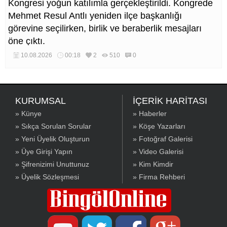
Kongresi yoğun katılımla gerçekleştirildi. Kongrede
Mehmet Resul Antlı yeniden ilçe başkanlığı
görevine seçilirken, birlik ve beraberlik mesajları
öne çıktı.
10.08.2026
00:18
2
510
0
KURUMSAL
İÇERİK HARİTASI
» Künye
» Haberler
» Sıkça Sorulan Sorular
» Köşe Yazarları
» Yeni Üyelik Oluşturun
» Fotoğraf Galerisi
» Üye Girişi Yapın
» Video Galerisi
» Şifrenizimi Unuttunuz
» Kim Kimdir
» Üyelik Sözleşmesi
» Firma Rehberi