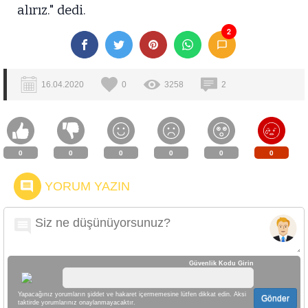
alırız." dedi.
2
16.04.2020
0
3258
2
0
0
0
0
0
0
YORUM YAZIN
Güvenlik Kodu Girin
Yapacağınız yorumların şiddet ve hakaret içermemesine lütfen dikkat edin. Aksi
Gönder
taktirde yorumlarınız onaylanmayacaktır.