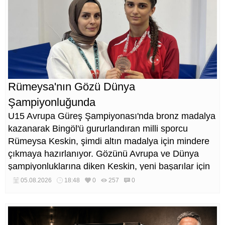
Rümeysa'nın Gözü Dünya
Şampiyonluğunda
U15 Avrupa Güreş Şampiyonası'nda bronz madalya
kazanarak Bingöl'ü gururlandıran milli sporcu
Rümeysa Keskin, şimdi altın madalya için mindere
çıkmaya hazırlanıyor. Gözünü Avrupa ve Dünya
şampiyonluklarına diken Keskin, yeni başarılar için
çalışmalarını sürdürüyor.
05.08.2026
18:48
0
257
0