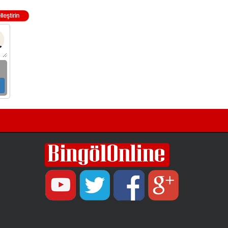
Müdürlüğü'ne şikâyette bulundu.