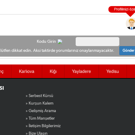
Kodu Girin
ütfen dikkat edin. Aksi taktirde yorumlarınız onaylanmayacaktır.
Gönder
nç
Karlıova
Kiğı
Yayladere
Yedisu
SI
» Serbest Kürsü
» Kurşun Kalem
» Gelişmiş Arama
» Tüm Manşetler
» İletişim Bilgilerimiz
» Bize Ulaşın