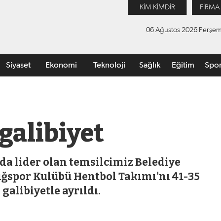
KİM KİMDİR
FİRMA
06 Ağustos 2026 Perşe
Siyaset
Ekonomi
Teknoloji
Sağlık
Eğitim
Spo
 galibiyet
nda lider olan temsilcimiz Belediye
ığspor Kulübü Hentbol Takımı'nı 41-35
galibiyetle ayrıldı.