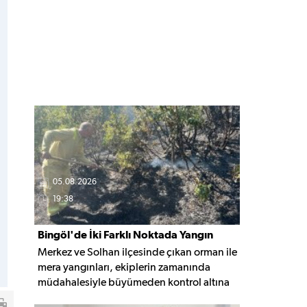
05.08.2026
19:38
Bingöl'de İki Farklı Noktada Yangın
Merkez ve Solhan ilçesinde çıkan orman ile
Paniği
mera yangınları, ekiplerin zamanında
müdahalesiyle büyümeden kontrol altına
alınarak söndürüldü. Yangınların çıkış