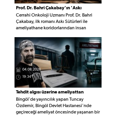
Prof. Dr. Bahri Çakabay'ın 'Askı
Cerrahi Onkoloji Uzmanı Prof. Dr. Bahri
Sütürleri' kitabı çıktı
Çakabay, ilk romanı Askı Sütürleri ile
ameliyathane koridorlarından insan
ruhunun derinliklerine uzanan, hafıza,
dostluk ve yaşam üzerine kurulu çok
katmanlı bir anlatıya imza attı.
04.08.2026
19:34
Tehdit algısı üzerine ameliyattan
Bingöl'de yayıncılık yapan Tuncay
vazgeçti, şikâyetçi oldu
Özdemir, Bingöl Devlet Hastanesi'nde
geçireceği ameliyat öncesinde yaşanan bir
diyalog nedeniyle ameliyatı yaptırmaktan
vazgeçtiğini belirterek İl Sağlık