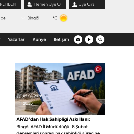
 REHBERİ
Hemen Üye Ol
Üye Girşi
°C
mbe
Bingöl
r
Yazarlar
Künye
İletişim
05.08.2026
20:20
AFAD'dan Hak Sahipliği Askı İlanı:
Bingöl AFAD İl Müdürlüğü, 6 Şubat
Başvurular Başladı
depremleri sonrası hak sahipliği sürecine