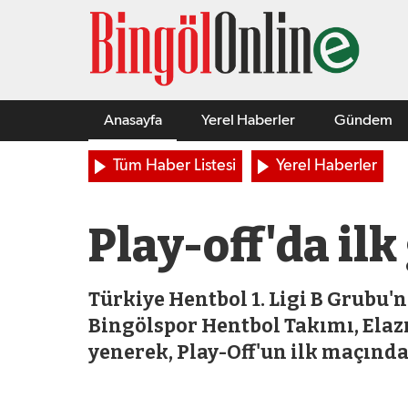
Anasayfa
Yerel Haberler
Gündem
Tüm Haber Listesi
Yerel Haberler
Play-off'da ilk
Türkiye Hentbol 1. Ligi B Grubu'
Bingölspor Hentbol Takımı, Elaz
yenerek, Play-Off'un ilk maçında 