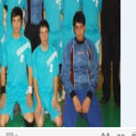
AA
aa
0