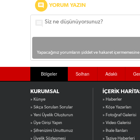
YORUM YAZIN
Yapacağınız yorumların şiddet ve hakaret içermemesine l
Bölgeler
Solhan
Adaklı
Ge
KURUMSAL
İÇERİK HARİTA
» Künye
» Haberler
» Sıkça Sorulan Sorular
» Köşe Yazarları
» Yeni Üyelik Oluşturun
» Fotoğraf Galerisi
» Üye Girişi Yapın
» Video Galerisi
» Şifrenizimi Unuttunuz
» İhale İlanları
» Üyelik Sözleşmesi
» Taziye Haberleri