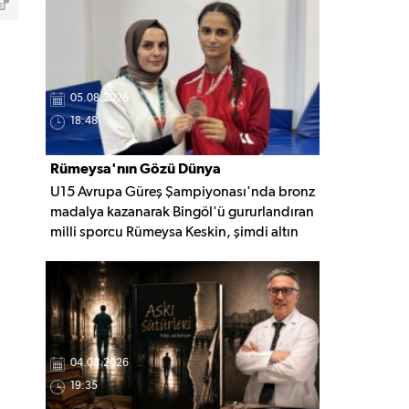
nedeninin belirlenmesi için inceleme
başlatıldı.
05.08.2026
18:48
Rümeysa'nın Gözü Dünya
U15 Avrupa Güreş Şampiyonası'nda bronz
Şampiyonluğunda
madalya kazanarak Bingöl'ü gururlandıran
milli sporcu Rümeysa Keskin, şimdi altın
madalya için mindere çıkmaya hazırlanıyor.
Gözünü Avrupa ve Dünya
şampiyonluklarına diken Keskin, yeni
başarılar için çalışmalarını sürdürüyor.
04.08.2026
19:35