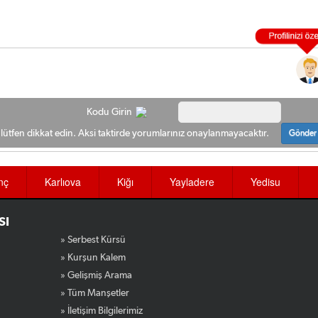
Kodu Girin
ütfen dikkat edin. Aksi taktirde yorumlarınız onaylanmayacaktır.
Gönder
nç
Karlıova
Kiğı
Yayladere
Yedisu
SI
» Serbest Kürsü
» Kurşun Kalem
» Gelişmiş Arama
» Tüm Manşetler
» İletişim Bilgilerimiz