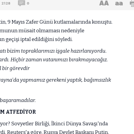
AA
aa
2128
0
in, 9 Mayıs Zafer Günü kutlamalarında konuştu.
rumunun müsait olmaması nedeniyle
geçişi iptal edildiğini söyledi.
Batı bizim topraklarımızı işgale hazırlanıyordu.
lardı. Hiçbir zaman vatanımızı bırakmayacağız.
 bir görevdir
krayna'da yapmamız gerekeni yaptık, bağımsızlık
a başaramadılar.
EM ATFEDİYOR
or? Sovyetler Birliği, İkinci Dünya Savaşı'nda
di. Reuters'a göre, Rusya Devlet Başkanı Putin,