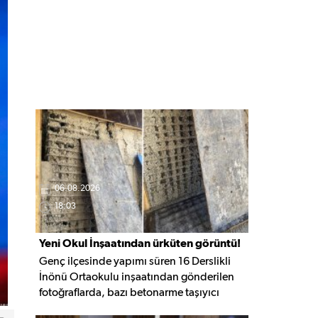
06.08.2026
18:03
Yeni Okul İnşaatından ürküten görüntü!
Genç ilçesinde yapımı süren 16 Derslikli
İnönü Ortaokulu inşaatından gönderilen
fotoğraflarda, bazı betonarme taşıyıcı
elemanlarda boşluklar ve açığa çıkan