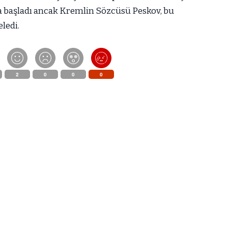
ya başladı ancak Kremlin Sözcüsü Peskov, bu
eledi.
2
0
0
0