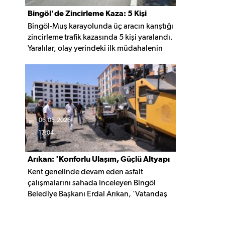
Bingöl'de Zincirleme Kaza: 5 Kişi
Bingöl-Muş karayolunda üç aracın karıştığı
Yaralandı
zincirleme trafik kazasında 5 kişi yaralandı.
Yaralılar, olay yerindeki ilk müdahalenin
ardından Bingöl Devlet Hastanesi'ne
kaldırıldı.
06.08.2026
17:04
Arıkan: 'Konforlu Ulaşım, Güçlü Altyapı
Kent genelinde devam eden asfalt
İçin Çalışıyoruz'
çalışmalarını sahada inceleyen Bingöl
Belediye Başkanı Erdal Arıkan, 'Vatandaş
yapılan çalışmayı değil, o çalışmanın
hayatına kattığı konforu hatırlar' diyerek,