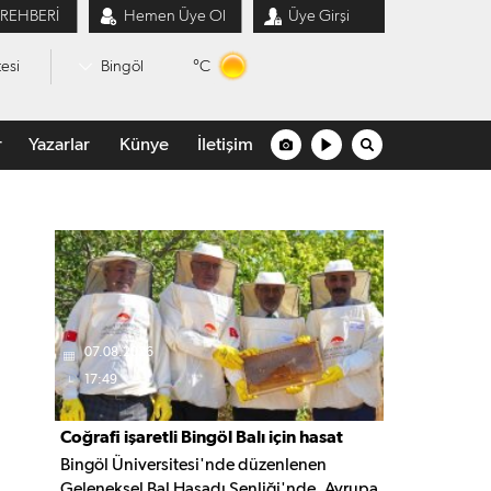
 REHBERİ
Hemen Üye Ol
Üye Girşi
°C
esi
Bingöl
r
Yazarlar
Künye
İletişim
07.08.2026
17:49
Coğrafi işaretli Bingöl Balı için hasat
Bingöl Üniversitesi'nde düzenlenen
şenliği düzenlendi
Geleneksel Bal Hasadı Şenliği'nde, Avrupa