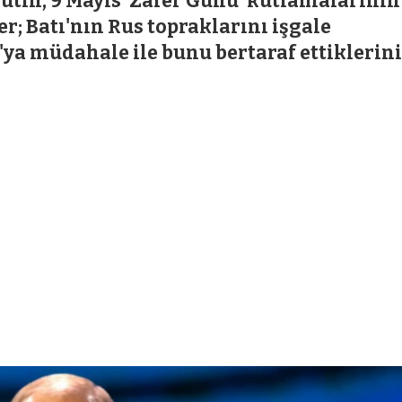
utin, 9 Mayıs 'Zafer Günü' kutlamalarının
er; Batı'nın Rus topraklarını işgale
'ya müdahale ile bunu bertaraf ettiklerini