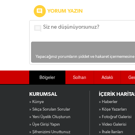
YORUM YAZIN
Yapacağınız yorumların şiddet ve hakaret içermemesine l
Bölgeler
Solhan
Adaklı
Ge
KURUMSAL
İÇERİK HARİTA
» Künye
» Haberler
» Sıkça Sorulan Sorular
» Köşe Yazarları
» Yeni Üyelik Oluşturun
» Fotoğraf Galerisi
» Üye Girişi Yapın
» Video Galerisi
» Şifrenizimi Unuttunuz
» İhale İlanları