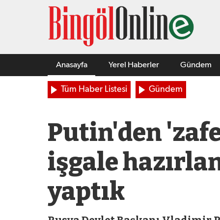
Anasayfa
Yerel Haberler
Gündem
Tüm Haber Listesi
Gündem
Putin'den 'zaf
işgale hazırla
yaptık