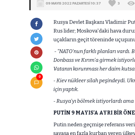
09 MAYIS 2022 PAZARTESİ 10:37
3
Rusya Devlet Başkanı Vladimir Put
Rus lider; Moskova'daki hava du
uçakların geçit töreninde uçuşunun 
- "NATO'nun farklı planları vardı. 
Donbass ve Kırım'a girmek istiyor
Vatanın korunması her daim kutsal
0
- Kiev nükleer silah peşindeydi. U
için yaptık.
- Rusya'yı bölmek istiyorlardı am
PUTİN 9 MAYIS'A AYRI BİR ÖN
Putin neden geçmişe referans veriy
savaşa en fazla kurban veren ülkey