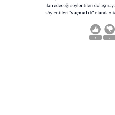
ilan edeceği söylentileri dolaşma
söylentileri
"saçmalık"
olarak nit
1
0