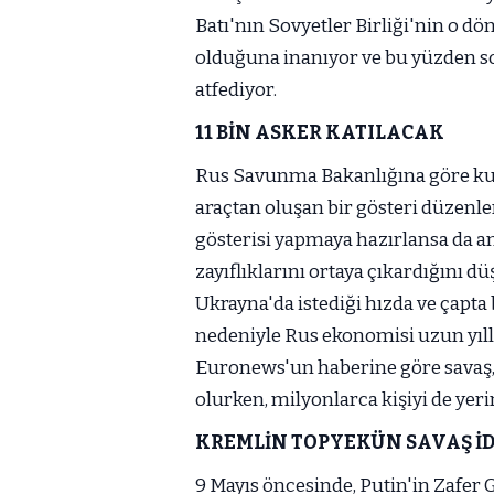
Batı'nın Sovyetler Birliği'nin o d
olduğuna inanıyor ve bu yüzden so
atfediyor.
11 BİN ASKER KATILACAK
Rus Savunma Bakanlığına göre kutl
araçtan oluşan bir gösteri düzenl
gösterisi yapmaya hazırlansa da an
zayıflıklarını ortaya çıkardığını 
Ukrayna'da istediği hızda ve çapta 
nedeniyle Rus ekonomisi uzun yıllar
Euronews'un haberine göre savaş,
olurken, milyonlarca kişiyi de yeri
KREMLİN TOPYEKÜN SAVAŞ İ
9 Mayıs öncesinde, Putin'in Zafer 