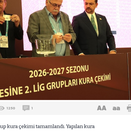
AA
aa
1250
1
rup kura çekimi tamamlandı. Yapılan kura