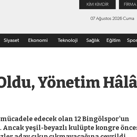
KİM KİMDİR
FİRMA
07 Ağustos 2026 Cuma
Siyaset
Ekonomi
Teknoloji
Sağlık
Eğitim
Spo
 Oldu, Yönetim Hâl
de mücadele edecek olan 12 Bingölspor'un
i. Ancak yeşil-beyazlı kulüpte kongre önce
özler aday çıkıp çıkmayacağına çevrildi.