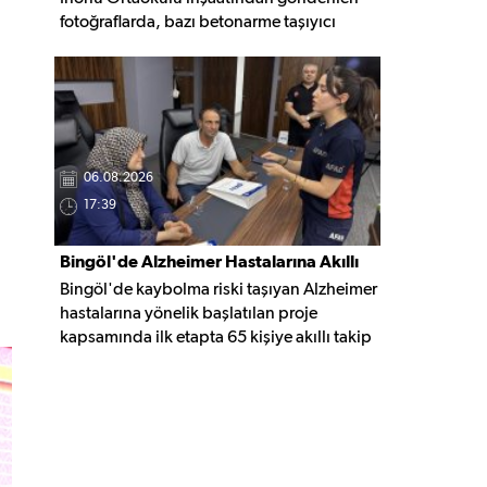
fotoğraflarda, bazı betonarme taşıyıcı
elemanlarda boşluklar ve açığa çıkan
donatı demirleri görülüyor. Görüntüler,
yapı kalitesine ilişkin soru işaretleri
oluştururken, yetkili kurumların teknik
inceleme yapması çağrısı yapıldı.
06.08.2026
17:39
Bingöl'de Alzheimer Hastalarına Akıllı
Bingöl'de kaybolma riski taşıyan Alzheimer
Takip Desteği
hastalarına yönelik başlatılan proje
kapsamında ilk etapta 65 kişiye akıllı takip
cihazı teslim edildi. Mobil uygulamayla
anlık konum takibi yapılabilecek cihazların,
olası kayıp vakalarında hastalara daha kısa
sürede ulaşılmasını sağlaması hedefleniyor.