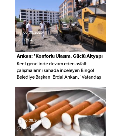
kaldırıldı.
06.08.2026
17:04
Arıkan: 'Konforlu Ulaşım, Güçlü Altyapı
Kent genelinde devam eden asfalt
İçin Çalışıyoruz'
çalışmalarını sahada inceleyen Bingöl
Belediye Başkanı Erdal Arıkan, 'Vatandaş
yapılan çalışmayı değil, o çalışmanın
hayatına kattığı konforu hatırlar' diyerek,
ulaşım yatırımlarında kalıcı ve güvenli
çözümleri öncelediklerini söyledi. Arıkan,
bu sezon yaklaşık 40 bin ton asfalt serimi
gerçekleştirileceğini belirtti.
06.08.2026
16:54