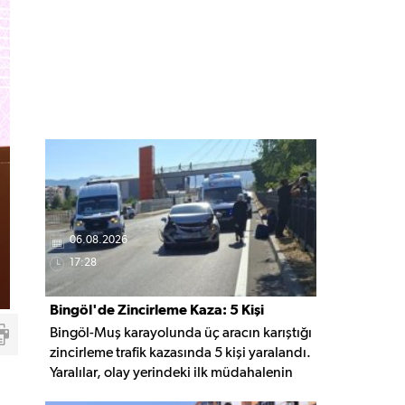
06.08.2026
17:28
Bingöl'de Zincirleme Kaza: 5 Kişi
Bingöl-Muş karayolunda üç aracın karıştığı
Yaralandı
zincirleme trafik kazasında 5 kişi yaralandı.
Yaralılar, olay yerindeki ilk müdahalenin
ardından Bingöl Devlet Hastanesi'ne