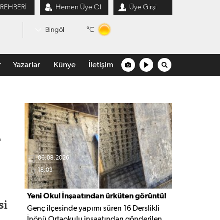
 REHBERİ
Hemen Üye Ol
Üye Girşi
°C
Bingöl
r
Yazarlar
Künye
İletişim
â
06.08.2026
18:03
Yeni Okul İnşaatından ürküten görüntü!
si
Genç ilçesinde yapımı süren 16 Derslikli
İnönü Ortaokulu inşaatından gönderilen