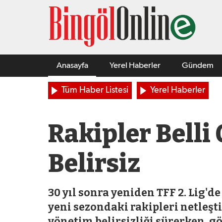
Anasayfa
Yerel Haberler
Gündem
Tüm Haber Listesi
Yerel Haberler
Rakipler Belli
Belirsiz
30 yıl sonra yeniden TFF 2. Lig'
yeni sezondaki rakipleri netleşt
yönetim belirsizliği sürerken, g