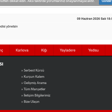
ütfen dikkat edin. Aksi taktirde yorumlarınız onaylanmayacaktır.
Gönder
09 Haziran 2026 Salı 18:
ndisi yönetsin
nç
Karlıova
Kiğı
Yayladere
Yedisu
SI
» Serbest Kürsü
» Kurşun Kalem
» Gelişmiş Arama
» Tüm Manşetler
» İletişim Bilgilerimiz
» Bize Ulaşın