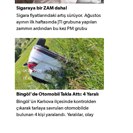
Sigaraya bir ZAM daha!
Sigara fiyatlarındaki artış sürüyor. Ağustos
ayının ilk haftasında JTI grubuna yapılan
zammın ardından bu kez PM grubu
sigaralara 10 TL zam geldi. Güncellemeyle
gruptaki en ucuz sigara 120 TL, en pahalı
sigara ise 140 TL'ye yükseldi.
06.08.2026
15:42
Bingöl'de Otomobil Takla Attı: 4 Yaralı
Bingöl'ün Karlıova ilçesinde kontrolden
çıkarak tarlaya savrulan otomobilde
bulunan 4 kişi yaralandı. Yaralılar, olay
yerindeki ilk müdahalenin ardından
hastaneye kaldırıldı.