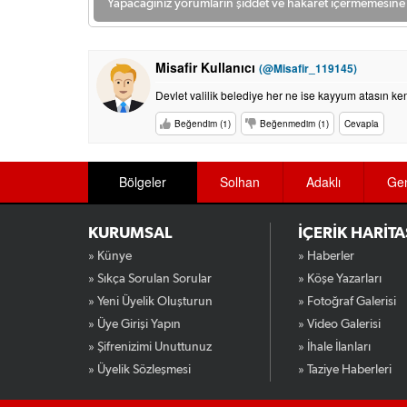
Yapacağınız yorumların şiddet ve hakaret içermemesine l
Misafir Kullanıcı
(@Misafir_119145)
Devlet valilik belediye her ne ise kayyum atasın ke
Beğendim (1)
Beğenmedim (1)
Cevapla
Bölgeler
Solhan
Adaklı
Ge
KURUMSAL
İÇERİK HARİTA
» Künye
» Haberler
» Sıkça Sorulan Sorular
» Köşe Yazarları
» Yeni Üyelik Oluşturun
» Fotoğraf Galerisi
» Üye Girişi Yapın
» Video Galerisi
» Şifrenizimi Unuttunuz
» İhale İlanları
» Üyelik Sözleşmesi
» Taziye Haberleri