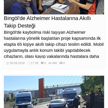
Bingöl'de Alzheimer Hastalarına Akıllı
Takip Desteği
Bingöl'de kaybolma riski taşıyan Alzheimer
hastalarına yönelik başlatılan proje kapsamında ilk
etapta 65 kişiye akıllı takip cihazı teslim edildi. Mobil
uygulamayla anlık konum takibi yapılabilecek
cihazların, olası kayıp vakalarında hastalara daha
kısa sürede ulaşılmasını sağlaması hedefleniyor.
06.08.2026
17:39
0
490
0