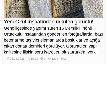
Yeni Okul İnşaatından ürküten görüntü!
Genç ilçesinde yapımı süren 16 Derslikli İnönü
Ortaokulu inşaatından gönderilen fotoğraflarda, bazı
betonarme taşıyıcı elemanlarda boşluklar ve açığa
çıkan donatı demirleri görülüyor. Görüntüler, yapı
kalitesine ilişkin soru işaretleri oluştururken, yetkili
kurumların teknik inceleme yapması çağrısı yapıldı.
06.08.2026
18:03
0
1228
2