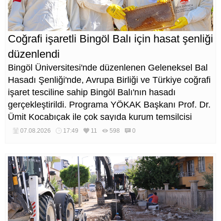
Coğrafi işaretli Bingöl Balı için hasat şenliği
düzenlendi
Bingöl Üniversitesi'nde düzenlenen Geleneksel Bal
Hasadı Şenliği'nde, Avrupa Birliği ve Türkiye coğrafi
işaret tesciline sahip Bingöl Balı'nın hasadı
gerçekleştirildi. Programa YÖKAK Başkanı Prof. Dr.
Ümit Kocabıçak ile çok sayıda kurum temsilcisi
katıldı.
07.08.2026
17:49
11
598
0