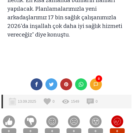
ilettik. En kısa zamanda bunların ilanları
yapılacak. Planlamalarımızla yeni
arkadaşlarımız 17 bin sağlık çalışanımızla
2026'da inşallah çok daha iyi sağlık hizmeti
vereceğiz” diye konuştu.
0
13.09.2025
0
1549
0
0
0
0
0
0
0