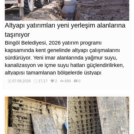
Altyapı yatırımları yeni yerleşim alanlarına
taşınıyor
Bingöl Belediyesi, 2026 yatırım programı
kapsamında kent genelinde altyapı çalışmalarını
sürdürüyor. Yeni imar alanlarında yağmur suyu,
kanalizasyon ve içme suyu hatları güçlendirilirken,
altyapısı tamamlanan bölgelerde üstyapı
düzenlemeleri de eş zamanlı yürütülüyor.
07.08.2026
17:17
2
690
0