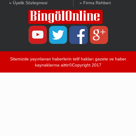
» Üyelik Sözleşmesi
» Firma Rehberi
Sitemizde yayınlanan haberlerin telif hakları gazete ve haber
kaynaklarına aittir©Copyright 2017