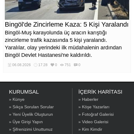
Bingöl'de Zincirleme Kaza: 5 Kişi Yaralandı
Bingöl-Muş karayolunda üç aracın karıştığı
zincirleme trafik kazasında 5 kişi yaralandı.
Yaralılar, olay yerindeki ilk müdahalenin ardından
Bingöl Devlet Hastanesi'ne kaldırıldı.
06.08.2026
17:28
0
751
0
KURUMSAL
İÇERİK HARİTASI
» Künye
» Haberler
» Sıkça Sorulan Sorular
» Köşe Yazarları
» Yeni Üyelik Oluşturun
» Fotoğraf Galerisi
» Üye Girişi Yapın
» Video Galerisi
» Şifrenizimi Unuttunuz
» Kim Kimdir