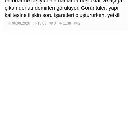
betonarme taşıyıcı elemanlarda boşluklar ve açığa
çıkan donatı demirleri görülüyor. Görüntüler, yapı
kalitesine ilişkin soru işaretleri oluştururken, yetkili
kurumların teknik inceleme yapması çağrısı yapıldı.
06.08.2026
18:03
0
1138
2