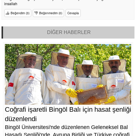
insallah
Beğendim (3)
Beğenmedim (0)
Cevapla
DİĞER HABERLER
Coğrafi işaretli Bingöl Balı için hasat şenliği
düzenlendi
Bingöl Üniversitesi'nde düzenlenen Geleneksel Bal
Hasadı Şenliği'nde, Avrupa Birliği ve Türkiye coğrafi