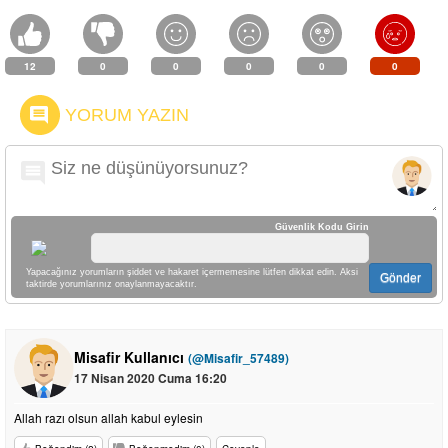
12
0
0
0
0
0
YORUM YAZIN
Güvenlik Kodu Girin
Yapacağınız yorumların şiddet ve hakaret içermemesine lütfen dikkat edin. Aksi
Gönder
taktirde yorumlarınız onaylanmayacaktır.
Misafir Kullanıcı
(@Misafir_57489)
17 Nisan 2020 Cuma 16:20
Allah razı olsun allah kabul eylesin