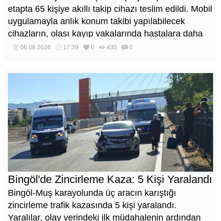
etapta 65 kişiye akıllı takip cihazı teslim edildi. Mobil
uygulamayla anlık konum takibi yapılabilecek
cihazların, olası kayıp vakalarında hastalara daha
kısa sürede ulaşılmasını sağlaması hedefleniyor.
06.08.2026
17:39
0
430
0
Bingöl'de Zincirleme Kaza: 5 Kişi Yaralandı
Bingöl-Muş karayolunda üç aracın karıştığı
zincirleme trafik kazasında 5 kişi yaralandı.
Yaralılar, olay yerindeki ilk müdahalenin ardından