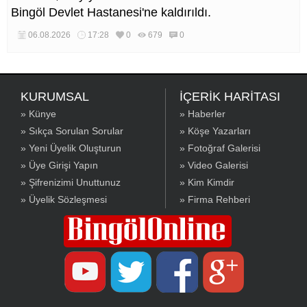
Bingöl Devlet Hastanesi'ne kaldırıldı.
06.08.2026
17:28
0
679
0
KURUMSAL
İÇERİK HARİTASI
» Künye
» Haberler
» Sıkça Sorulan Sorular
» Köşe Yazarları
» Yeni Üyelik Oluşturun
» Fotoğraf Galerisi
» Üye Girişi Yapın
» Video Galerisi
» Şifrenizimi Unuttunuz
» Kim Kimdir
» Üyelik Sözleşmesi
» Firma Rehberi