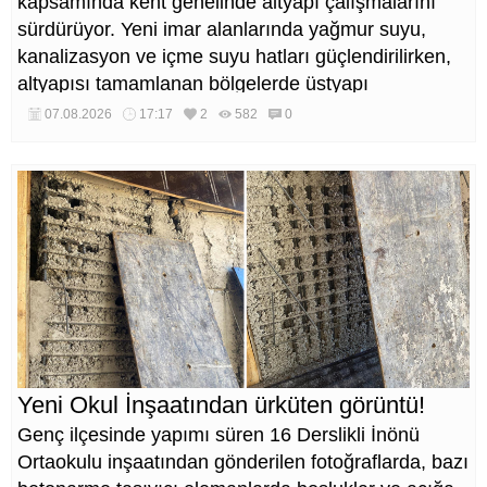
kapsamında kent genelinde altyapı çalışmalarını
sürdürüyor. Yeni imar alanlarında yağmur suyu,
kanalizasyon ve içme suyu hatları güçlendirilirken,
altyapısı tamamlanan bölgelerde üstyapı
düzenlemeleri de eş zamanlı yürütülüyor.
07.08.2026
17:17
2
582
0
Yeni Okul İnşaatından ürküten görüntü!
Genç ilçesinde yapımı süren 16 Derslikli İnönü
Ortaokulu inşaatından gönderilen fotoğraflarda, bazı