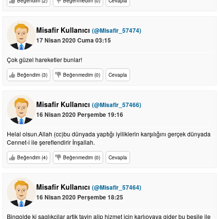
Beğendim (2)
Beğenmedim (0)
Cevapla
Misafir Kullanıcı
(@Misafir_57474)
17 Nisan 2020 Cuma 03:15
Çok güzel hareketler bunlar!
Beğendim (3)
Beğenmedim (0)
Cevapla
Misafir Kullanıcı
(@Misafir_57466)
16 Nisan 2020 Perşembe 19:16
Helal olsun.Allah (cc)bu dünyada yaptığı iyiliklerin karşılığını gerçek dünyada
Cennet-i ile şereflendirir İnşallah.
Beğendim (4)
Beğenmedim (0)
Cevapla
Misafir Kullanıcı
(@Misafir_57464)
16 Nisan 2020 Perşembe 18:25
Bingolde ki saglıkçilar artik tayin alip hizmet için karlıovaya gider bu besile ile