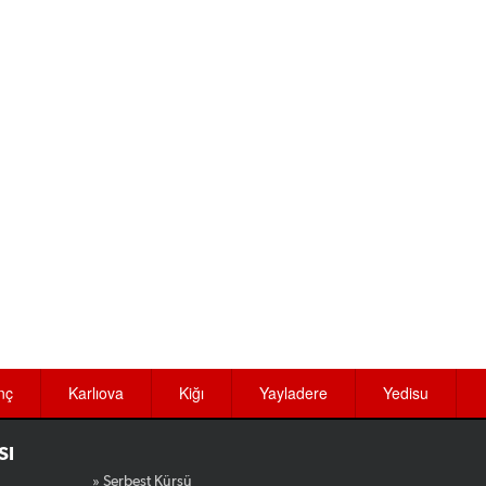
nç
Karlıova
Kiğı
Yayladere
Yedisu
SI
» Serbest Kürsü