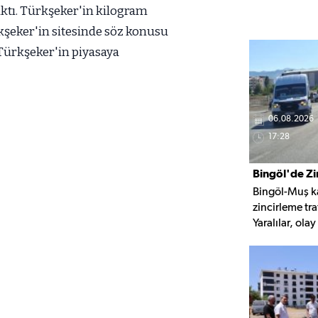
ıktı. Türkşeker'in kilogram
rkşeker'in sitesinde söz konusu
 Türkşeker'in piyasaya
06.08.2026
17:28
Bingöl'de Zi
Bingöl-Muş ka
Yaralandı
zincirleme tra
Yaralılar, ola
ardından Bin
kaldırıldı.