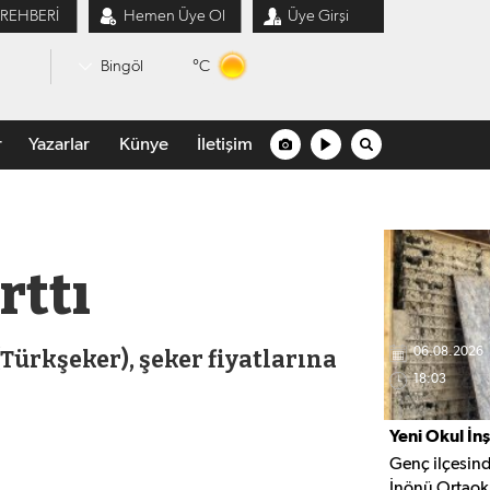
 REHBERİ
Hemen Üye Ol
Üye Girşi
°C
Bingöl
r
Yazarlar
Künye
İletişim
rttı
Türkşeker), şeker fiyatlarına
06.08.2026
18:03
Yeni Okul İn
Genç ilçesind
İnönü Ortaok