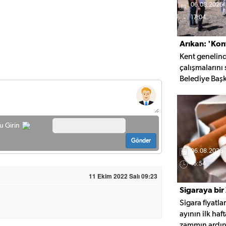
06.08.2026
17:04
Arıkan: 'Kon
Kent genelin
İçin Çalışıyo
çalışmalarını
Belediye Başk
yapılan çalış
hayatına kattı
ulaşım yatırım
çözümleri önc
u Girin
bu sezon yakla
Gönder
gerçekleştirile
06.08.2026
16:54
11 Ekim 2022 Salı 09:23
Sigaraya bi
Sigara fiyatla
ayının ilk ha
zammın ardı