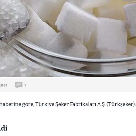
2881
1
erine göre, Türkiye Şeker Fabrikaları A.Ş. (Türkşeker), 
ldi