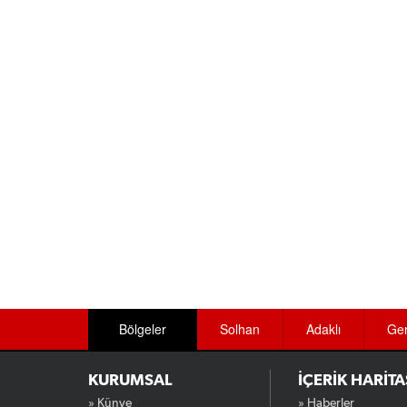
Bölgeler
Solhan
Adaklı
Ge
KURUMSAL
İÇERİK HARİTA
» Künye
» Haberler