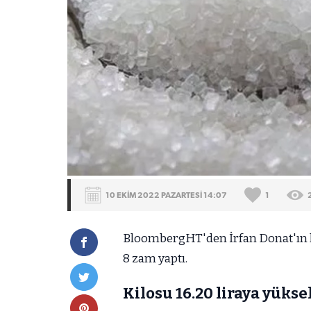
10 EKİM 2022 PAZARTESİ 14:07
1
BloombergHT'den İrfan Donat'ın hab
8 zam yaptı.
Kilosu 16.20 liraya yükse