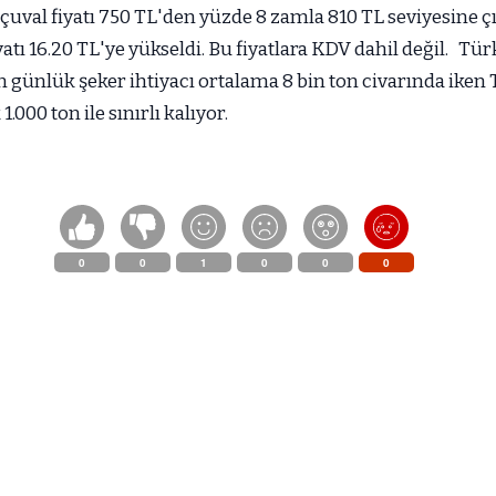
çuval fiyatı 750 TL'den yüzde 8 zamla 810 TL seviyesine ç
yatı 16.20 TL'ye yükseldi. Bu fiyatlara KDV dahil değil. Tü
in günlük şeker ihtiyacı ortalama 8 bin ton civarında iken
.000 ton ile sınırlı kalıyor.
0
0
1
0
0
0