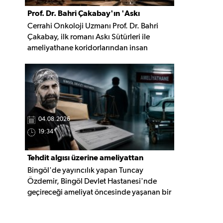
Prof. Dr. Bahri Çakabay'ın 'Askı
Cerrahi Onkoloji Uzmanı Prof. Dr. Bahri
Sütürleri' kitabı çıktı
Çakabay, ilk romanı Askı Sütürleri ile
ameliyathane koridorlarından insan
ruhunun derinliklerine uzanan, hafıza,
dostluk ve yaşam üzerine kurulu çok
katmanlı bir anlatıya imza attı.
04.08.2026
19:34
Tehdit algısı üzerine ameliyattan
Bingöl'de yayıncılık yapan Tuncay
vazgeçti, şikâyetçi oldu
Özdemir, Bingöl Devlet Hastanesi'nde
geçireceği ameliyat öncesinde yaşanan bir
diyalog nedeniyle ameliyatı yaptırmaktan
vazgeçtiğini belirterek İl Sağlık