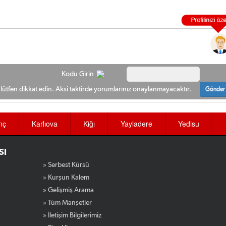
Kodu Girin
ütfen dikkat edin. Aksi taktirde yorumlarınız onaylanmayacaktır.
Gönder
nç
Karlıova
Kiğı
Yayladere
Yedisu
SI
» Serbest Kürsü
» Kurşun Kalem
» Gelişmiş Arama
» Tüm Manşetler
» İletişim Bilgilerimiz