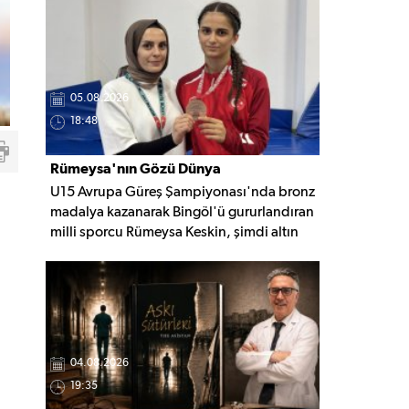
nedeninin belirlenmesi için inceleme
başlatıldı.
05.08.2026
18:48
Rümeysa'nın Gözü Dünya
U15 Avrupa Güreş Şampiyonası'nda bronz
Şampiyonluğunda
madalya kazanarak Bingöl'ü gururlandıran
milli sporcu Rümeysa Keskin, şimdi altın
madalya için mindere çıkmaya hazırlanıyor.
Gözünü Avrupa ve Dünya
şampiyonluklarına diken Keskin, yeni
başarılar için çalışmalarını sürdürüyor.
04.08.2026
19:35