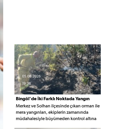
05.08.2026
19:38
Bingöl'de İki Farklı Noktada Yangın
Merkez ve Solhan ilçesinde çıkan orman ile
Paniği
mera yangınları, ekiplerin zamanında
müdahalesiyle büyümeden kontrol altına
alınarak söndürüldü. Yangınların çıkış