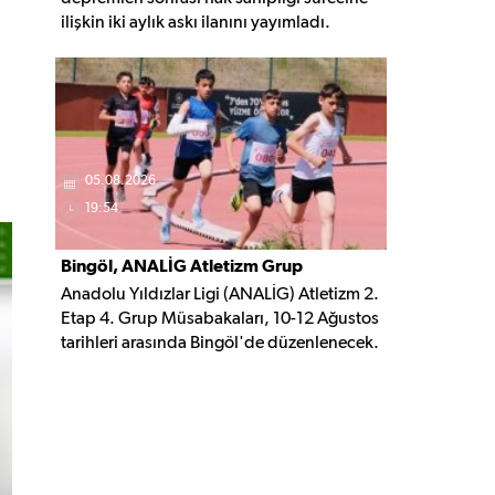
ilişkin iki aylık askı ilanını yayımladı.
Belirlenen şartları taşıyan vatandaşlar, 3
Ekim 2026'ya kadar gerekli belgelerle
başvuruda bulunabilecek.
05.08.2026
19:54
Bingöl, ANALİG Atletizm Grup
Anadolu Yıldızlar Ligi (ANALİG) Atletizm 2.
Yarışmalarına Ev Sahipliği Yapacak
Etap 4. Grup Müsabakaları, 10-12 Ağustos
tarihleri arasında Bingöl'de düzenlenecek.
Organizasyonda 16 ilden 209 sporcu
madalya mücadelesi verecek.