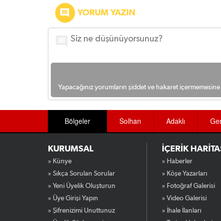
YORUM YAZIN
Yapacağınız yorumların şiddet ve hakaret içermemesine l
Bölgeler
Solhan
Adaklı
Ge
KURUMSAL
İÇERİK HARİTA
» Künye
» Haberler
» Sıkça Sorulan Sorular
» Köşe Yazarları
» Yeni Üyelik Oluşturun
» Fotoğraf Galerisi
» Üye Girişi Yapın
» Video Galerisi
» Şifrenizimi Unuttunuz
» İhale İlanları