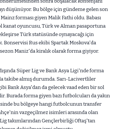
 gönderilmesinden sonra boşalacak kontenjanı
mayı düşünüyor. Bu bölge için gündeme gelen son
 Mainz forması giyen Malik Fathi oldu. Babası
sol kanat oyuncusu, Türk ve Alman pasaportuna
ekleşirse Türk statüsünde oynayacağı için
 Bonservisi Rus ekibi Spartak Moskova'da
sezon Maniz'da kiralık olarak forma giyiyor.
dışında Süper Lig ve Bank Asya Ligi'nde forma
da takibe almış durumda. Sarı-Lacivertliler
bi Bank Asya'dan da gelecek vaad eden bir sol
r. Burada forma giyen bazı futbolcuları da yakın
risinde bu bölgeye hangi futbolcunun transfer
ahçe'nin vazgeçilmez isimleri arasında olan
ig takımlarından Gençlerbirliği Oftaş'tan