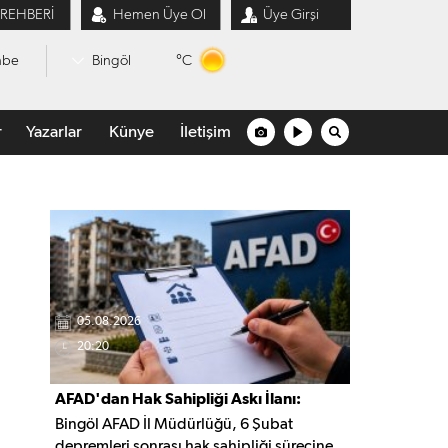
 REHBERİ
Hemen Üye Ol
Üye Girşi
°C
mbe
Bingöl
r
Yazarlar
Künye
İletişim
05.08.2026
20:20
AFAD'dan Hak Sahipliği Askı İlanı:
Bingöl AFAD İl Müdürlüğü, 6 Şubat
Başvurular Başladı
depremleri sonrası hak sahipliği sürecine