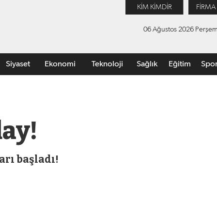
KİM KİMDİR
FİRMA
06 Ağustos 2026 Perşe
Siyaset
Ekonomi
Teknoloji
Sağlık
Eğitim
Spo
day!
arı başladı!