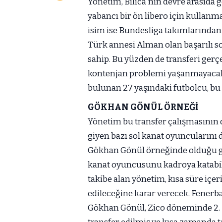
Yönetim, Bilica'nın devre arasıda
yabancı bir ön libero için kullan
isim ise Bundesliga takımlarından
Türk annesi Alman olan başarılı 
sahip. Bu yüzden de transferi gerç
kontenjan problemi yaşanmayacak.
bulunan 27 yaşındaki futbolcu, bu 
GÖKHAN GÖNÜL ÖRNEĞİ
Yönetim bu transfer çalışmasının 
giyen bazı sol kanat oyuncularını 
Gökhan Gönül örneğinde olduğu gi
kanat oyuncusunu kadroya katabili
takibe alan yönetim, kısa süre içe
edileceğine karar verecek. Fenerb
Gökhan Gönül, Zico döneminde 2. L