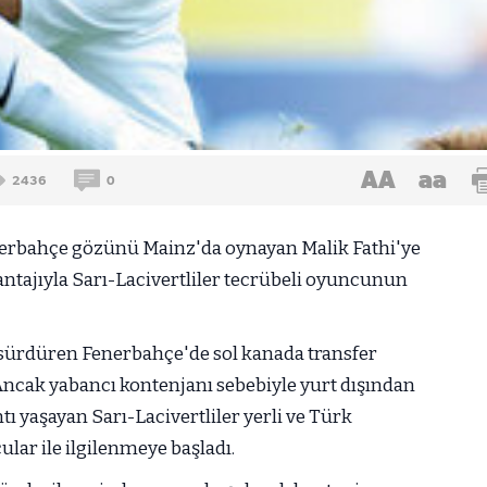
AA
aa
2436
0
enerbahçe gözünü Mainz'da oynayan Malik Fathi'ye
antajıyla Sarı-Lacivertliler tecrübeli oyuncunun
ı sürdüren Fenerbahçe'de sol kanada transfer
 Ancak yabancı kontenjanı sebebiyle yurt dışından
ı yaşayan Sarı-Lacivertliler yerli ve Türk
lar ile ilgilenmeye başladı.