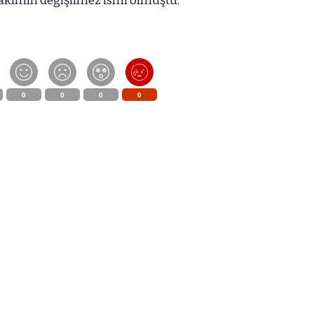
takımın değişilmez ismi olmuştu.
0
0
0
0