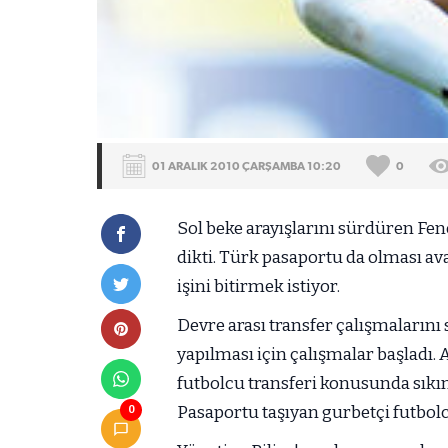
01 ARALIK 2010 ÇARŞAMBA 10:20
0
Sol beke arayışlarını sürdüren F
dikti. Türk pasaportu da olması av
işini bitirmek istiyor.
Devre arası transfer çalışmaların
yapılması için çalışmalar başladı.
futbolcu transferi konusunda sıkınt
Pasaportu taşıyan gurbetçi futbolcu
0