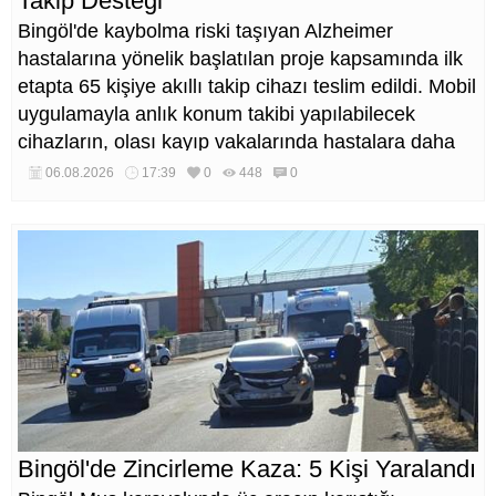
Takip Desteği
Bingöl'de kaybolma riski taşıyan Alzheimer
hastalarına yönelik başlatılan proje kapsamında ilk
etapta 65 kişiye akıllı takip cihazı teslim edildi. Mobil
uygulamayla anlık konum takibi yapılabilecek
cihazların, olası kayıp vakalarında hastalara daha
kısa sürede ulaşılmasını sağlaması hedefleniyor.
06.08.2026
17:39
0
448
0
Bingöl'de Zincirleme Kaza: 5 Kişi Yaralandı