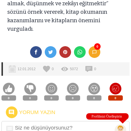
almak, düşünmek ve zekâyı eğitmektir”
sözünü örnek vererek, kitap okumanın
kazanımlarını ve kitapların önemini
vurguladı.
0
12.01.2012
0
5072
0
0
0
0
0
0
0
YORUM YAZIN