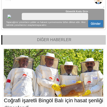
Güvenlik Kodu Girin
Yapacağınız yorumların şiddet ve hakaret içermemesine lütfen dikkat edin. Aksi
Gönder
taktirde yorumlarınız onaylanmayacaktır.
DİĞER HABERLER
Coğrafi işaretli Bingöl Balı için hasat şenliği