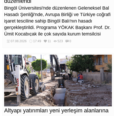
düzenlendi
Bingöl Üniversitesi'nde düzenlenen Geleneksel Bal
Hasadı Şenliği'nde, Avrupa Birliği ve Türkiye coğrafi
işaret tesciline sahip Bingöl Balı'nın hasadı
gerçekleştirildi. Programa YÖKAK Başkanı Prof. Dr.
Ümit Kocabıçak ile çok sayıda kurum temsilcisi
katıldı.
07.08.2026
17:49
11
523
0
Altyapı yatırımları yeni yerleşim alanlarına