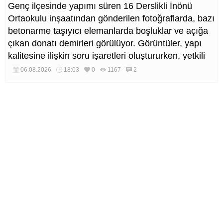
Genç ilçesinde yapımı süren 16 Derslikli İnönü
Ortaokulu inşaatından gönderilen fotoğraflarda, bazı
betonarme taşıyıcı elemanlarda boşluklar ve açığa
çıkan donatı demirleri görülüyor. Görüntüler, yapı
kalitesine ilişkin soru işaretleri oluştururken, yetkili
kurumların teknik inceleme yapması çağrısı yapıldı.
06.08.2026
18:03
0
1167
2