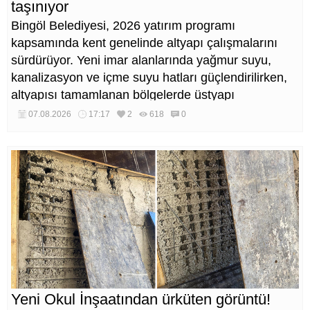
taşınıyor
Bingöl Belediyesi, 2026 yatırım programı
kapsamında kent genelinde altyapı çalışmalarını
sürdürüyor. Yeni imar alanlarında yağmur suyu,
kanalizasyon ve içme suyu hatları güçlendirilirken,
altyapısı tamamlanan bölgelerde üstyapı
düzenlemeleri de eş zamanlı yürütülüyor.
07.08.2026
17:17
2
618
0
Yeni Okul İnşaatından ürküten görüntü!