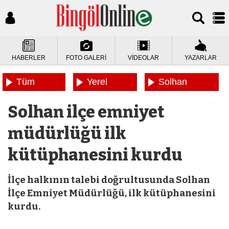
HABERLER
FOTO GALERİ
VİDEOLAR
YAZARLAR
Tüm
Yerel
Solhan
Haberler
Haberler
Haberleri
Solhan ilçe emniyet
müdürlüğü ilk
kütüphanesini kurdu
İlçe halkının talebi doğrultusunda Solhan
İlçe Emniyet Müdürlüğü, ilk kütüphanesini
kurdu.