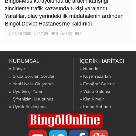
Bingöl-Muş karayolunda üç aracın karıştığı
zincirleme trafik kazasında 5 kişi yaralandı.
Yaralılar, olay yerindeki ilk müdahalenin ardından
Bingöl Devlet Hastanesi'ne kaldırıldı.
06.08.2026
17:28
0
703
0
KURUMSAL
İÇERİK HARİTASI
» Künye
» Haberler
» Sıkça Sorulan Sorular
» Köşe Yazarları
» Yeni Üyelik Oluşturun
» Fotoğraf Galerisi
» Üye Girişi Yapın
» Video Galerisi
» Şifrenizimi Unuttunuz
» Kim Kimdir
» Üyelik Sözleşmesi
» Firma Rehberi