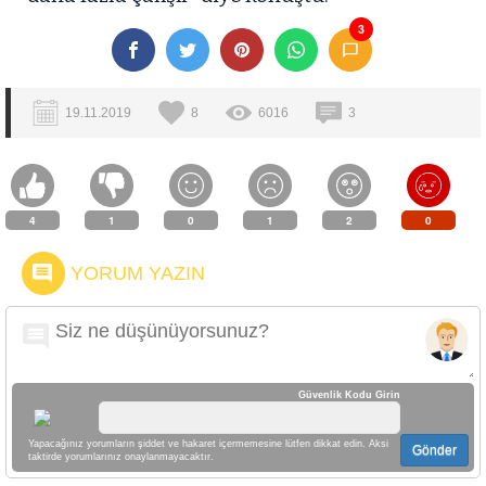
3
19.11.2019
8
6016
3
4
1
0
1
2
0
YORUM YAZIN
Güvenlik Kodu Girin
Yapacağınız yorumların şiddet ve hakaret içermemesine lütfen dikkat edin. Aksi
Gönder
taktirde yorumlarınız onaylanmayacaktır.