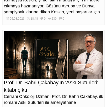
çıkmaya hazırlanıyor. Gözünü Avrupa ve Dünya
şampiyonluklarına diken Keskin, yeni başarılar için
çalışmalarını sürdürüyor.
05.08.2026
18:48
0
230
0
Prof. Dr. Bahri Çakabay'ın 'Askı Sütürleri'
kitabı çıktı
Cerrahi Onkoloji Uzmanı Prof. Dr. Bahri Çakabay, ilk
romanı Askı Sütürleri ile ameliyathane