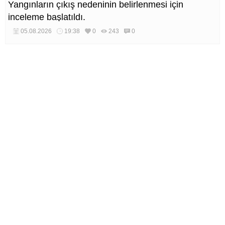
Yangınların çıkış nedeninin belirlenmesi için
inceleme başlatıldı.
05.08.2026
19:38
0
243
0