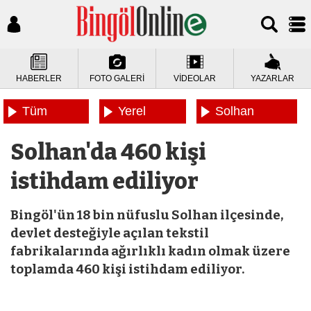
HABERLER
FOTO GALERİ
VİDEOLAR
YAZARLAR
Tüm
Yerel
Solhan
Haberler
Haberler
Haberleri
Solhan'da 460 kişi
istihdam ediliyor
Bingöl'ün 18 bin nüfuslu Solhan ilçesinde,
devlet desteğiyle açılan tekstil
fabrikalarında ağırlıklı kadın olmak üzere
toplamda 460 kişi istihdam ediliyor.