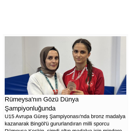
Rümeysa'nın Gözü Dünya
Şampiyonluğunda
U15 Avrupa Güreş Şampiyonası'nda bronz madalya
kazanarak Bingöl'ü gururlandıran milli sporcu
Rümeysa Keskin, şimdi altın madalya için mindere