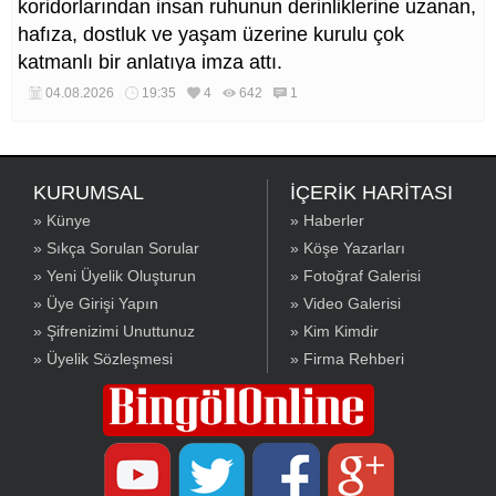
koridorlarından insan ruhunun derinliklerine uzanan,
hafıza, dostluk ve yaşam üzerine kurulu çok
katmanlı bir anlatıya imza attı.
04.08.2026
19:35
4
642
1
KURUMSAL
İÇERİK HARİTASI
» Künye
» Haberler
» Sıkça Sorulan Sorular
» Köşe Yazarları
» Yeni Üyelik Oluşturun
» Fotoğraf Galerisi
» Üye Girişi Yapın
» Video Galerisi
» Şifrenizimi Unuttunuz
» Kim Kimdir
» Üyelik Sözleşmesi
» Firma Rehberi