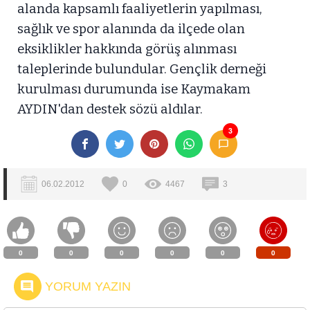
alanda kapsamlı faaliyetlerin yapılması,
sağlık ve spor alanında da ilçede olan
eksiklikler hakkında görüş alınması
taleplerinde bulundular. Gençlik derneği
kurulması durumunda ise Kaymakam
AYDIN'dan destek sözü aldılar.
3
06.02.2012
0
4467
3
0
0
0
0
0
0
YORUM YAZIN