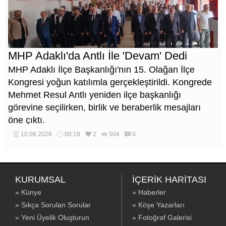
MHP Adaklı'da Antlı İle 'Devam' Dedi
MHP Adaklı İlçe Başkanlığı'nın 15. Olağan İlçe
Kongresi yoğun katılımla gerçekleştirildi. Kongrede
Mehmet Resul Antlı yeniden ilçe başkanlığı
görevine seçilirken, birlik ve beraberlik mesajları
öne çıktı.
10.08.2026
00:18
2
504
0
KURUMSAL
İÇERİK HARİTASI
» Künye
» Haberler
» Sıkça Sorulan Sorular
» Köşe Yazarları
» Yeni Üyelik Oluşturun
» Fotoğraf Galerisi