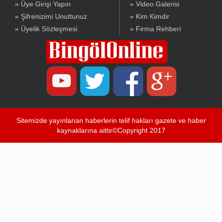
» Üye Girişi Yapın
» Video Galerisi
» Şifrenizimi Unuttunuz
» Kim Kimdir
» Üyelik Sözleşmesi
» Firma Rehberi
Sitemizde yayınlanan haberlerin telif hakları gazete ve haber
kaynaklarına aittir©Copyright 2017