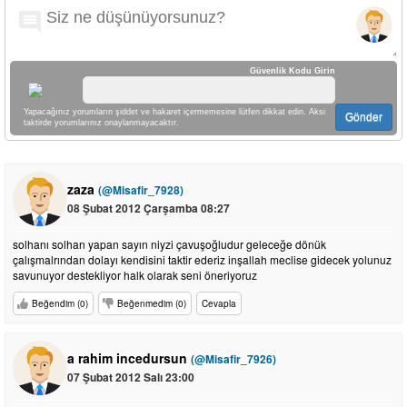
Güvenlik Kodu Girin
Yapacağınız yorumların şiddet ve hakaret içermemesine lütfen dikkat edin. Aksi
Gönder
taktirde yorumlarınız onaylanmayacaktır.
zaza
(@Misafir_7928)
08 Şubat 2012 Çarşamba 08:27
solhanı solhan yapan sayın niyzi çavuşoğludur geleceğe dönük
çalışmalrından dolayı kendisini taktir ederiz inşallah meclise gidecek yolunuz
savunuyor destekliyor halk olarak seni öneriyoruz
Beğendim (0)
Beğenmedim (0)
Cevapla
a rahim incedursun
(@Misafir_7926)
07 Şubat 2012 Salı 23:00