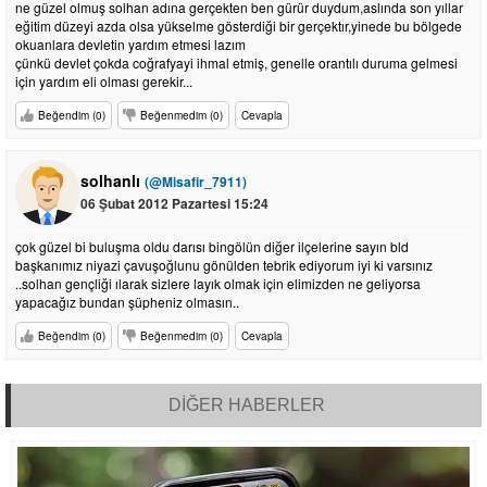
ne güzel olmuş solhan adına gerçekten ben gürür duydum,aslında son yıllar
eğitim düzeyi azda olsa yükselme gösterdiği bir gerçektır,yinede bu bölgede
okuanlara devletin yardım etmesi lazım
çünkü devlet çokda coğrafyayi ihmal etmiş, genelle orantılı duruma gelmesi
için yardım eli olması gerekir...
Beğendim (0)
Beğenmedim (0)
Cevapla
solhanlı
(@Misafir_7911)
06 Şubat 2012 Pazartesi 15:24
çok güzel bi buluşma oldu darısı bingölün diğer ilçelerine sayın bld
başkanımız niyazi çavuşoğlunu gönülden tebrik ediyorum iyi ki varsınız
..solhan gençliği ılarak sizlere layık olmak için elimizden ne geliyorsa
yapacağız bundan şüpheniz olmasın..
Beğendim (0)
Beğenmedim (0)
Cevapla
DİĞER HABERLER