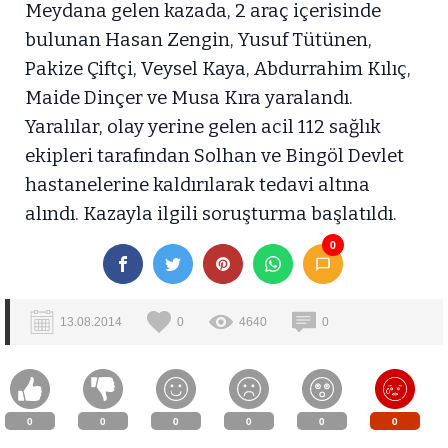
Meydana gelen kazada, 2 araç içerisinde
bulunan Hasan Zengin, Yusuf Tütünen,
Pakize Çiftçi, Veysel Kaya, Abdurrahim Kılıç,
Maide Dinçer ve Musa Kıra yaralandı.
Yaralılar, olay yerine gelen acil 112 sağlık
ekipleri tarafından Solhan ve Bingöl Devlet
hastanelerine kaldırılarak tedavi altına
alındı. Kazayla ilgili soruşturma başlatıldı.
0
13.08.2014
0
4640
0
0
0
0
0
0
0