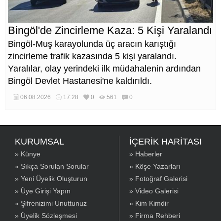
Bingöl'de Zincirleme Kaza: 5 Kişi Yaralandı
Bingöl-Muş karayolunda üç aracın karıştığı
zincirleme trafik kazasında 5 kişi yaralandı.
Yaralılar, olay yerindeki ilk müdahalenin ardından
Bingöl Devlet Hastanesi'ne kaldırıldı.
06.08.2026
17:28
0
561
0
KURUMSAL
İÇERİK HARİTASI
» Künye
» Haberler
» Sıkça Sorulan Sorular
» Köşe Yazarları
» Yeni Üyelik Oluşturun
» Fotoğraf Galerisi
» Üye Girişi Yapın
» Video Galerisi
» Şifrenizimi Unuttunuz
» Kim Kimdir
» Üyelik Sözleşmesi
» Firma Rehberi