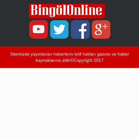
Sitemizde yayınlanan haberlerin telif hakları gazete ve haber
kaynaklarına aittir©Copyright 2017