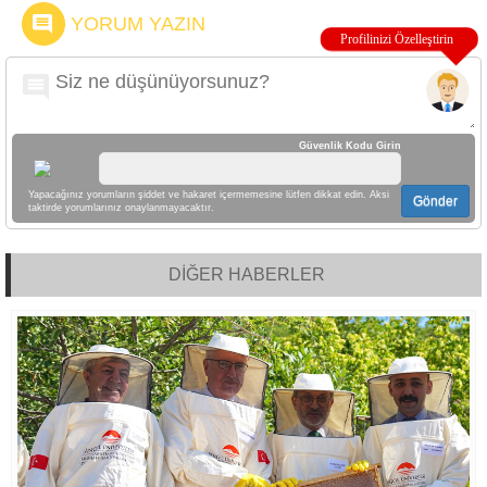
YORUM YAZIN
Güvenlik Kodu Girin
Yapacağınız yorumların şiddet ve hakaret içermemesine lütfen dikkat edin. Aksi
Gönder
taktirde yorumlarınız onaylanmayacaktır.
DİĞER HABERLER