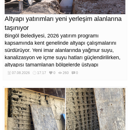
Altyapı yatırımları yeni yerleşim alanlarına
taşınıyor
Bingöl Belediyesi, 2026 yatırım programı
kapsamında kent genelinde altyapı çalışmalarını
sürdürüyor. Yeni imar alanlarında yağmur suyu,
kanalizasyon ve içme suyu hatları güçlendirilirken,
altyapısı tamamlanan bölgelerde üstyapı
düzenlemeleri de eş zamanlı yürütülüyor.
07.08.2026
17:17
0
260
0