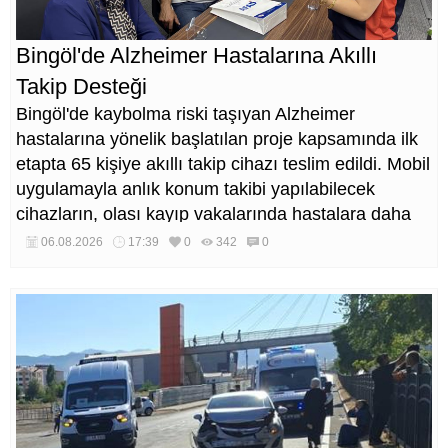
Bingöl'de Alzheimer Hastalarına Akıllı
Takip Desteği
Bingöl'de kaybolma riski taşıyan Alzheimer
hastalarına yönelik başlatılan proje kapsamında ilk
etapta 65 kişiye akıllı takip cihazı teslim edildi. Mobil
uygulamayla anlık konum takibi yapılabilecek
cihazların, olası kayıp vakalarında hastalara daha
kısa sürede ulaşılmasını sağlaması hedefleniyor.
06.08.2026
17:39
0
342
0