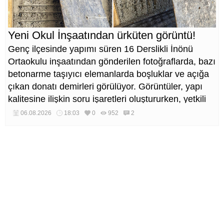
Yeni Okul İnşaatından ürküten görüntü!
Genç ilçesinde yapımı süren 16 Derslikli İnönü
Ortaokulu inşaatından gönderilen fotoğraflarda, bazı
betonarme taşıyıcı elemanlarda boşluklar ve açığa
çıkan donatı demirleri görülüyor. Görüntüler, yapı
kalitesine ilişkin soru işaretleri oluştururken, yetkili
kurumların teknik inceleme yapması çağrısı yapıldı.
06.08.2026
18:03
0
952
2