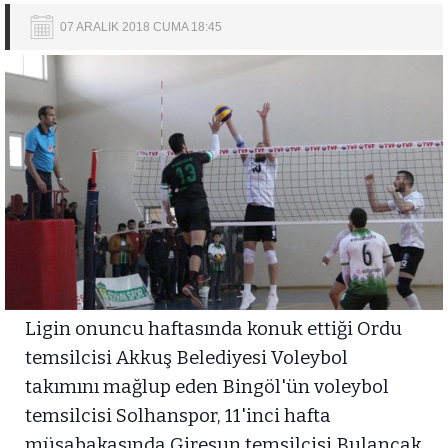
07 ARALIK 2018 CUMA 18:45
Ligin onuncu haftasında konuk ettiği Ordu
temsilcisi Akkuş Belediyesi Voleybol
takımını mağlup eden Bingöl'ün voleybol
temsilcisi Solhanspor, 11'inci hafta
müsabakasında Giresun temsilcisi Bulancak