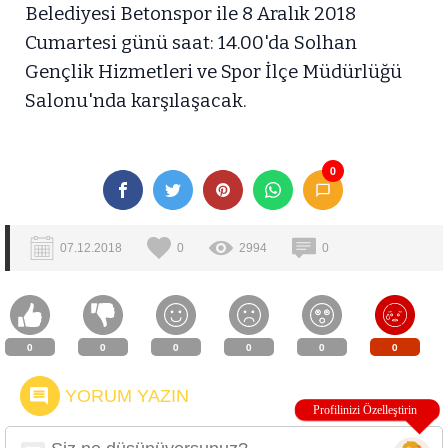
Belediyesi Betonspor ile 8 Aralık 2018
Cumartesi günü saat: 14.00'da Solhan
Gençlik Hizmetleri ve Spor İlçe Müdürlüğü
Salonu'nda karşılaşacak.
0
07.12.2018
0
2994
0
0
0
0
0
0
0
YORUM YAZIN