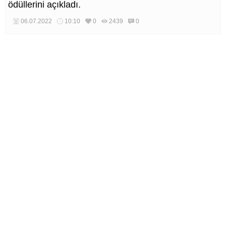
ödüllerini açıkladı.
06.07.2022
10:10
0
2439
0