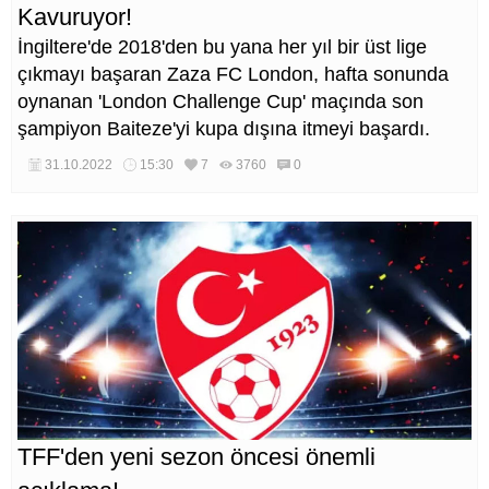
Kavuruyor!
İngiltere'de 2018'den bu yana her yıl bir üst lige
çıkmayı başaran Zaza FC London, hafta sonunda
oynanan 'London Challenge Cup' maçında son
şampiyon Baiteze'yi kupa dışına itmeyi başardı.
31.10.2022
15:30
7
3760
0
TFF'den yeni sezon öncesi önemli