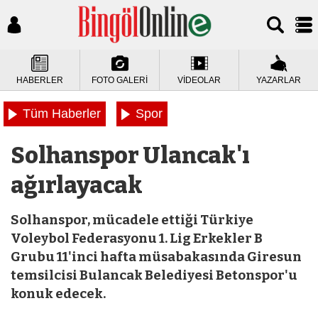
HABERLER
FOTO GALERİ
VİDEOLAR
YAZARLAR
Tüm Haberler
Spor
Solhanspor Ulancak'ı
ağırlayacak
Solhanspor, mücadele ettiği Türkiye
Voleybol Federasyonu 1. Lig Erkekler B
Grubu 11'inci hafta müsabakasında Giresun
temsilcisi Bulancak Belediyesi Betonspor'u
konuk edecek.