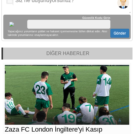
Güvenlik Kodu Girin
Yapacağınız yorumların şiddet ve hakaret içermemesine lütfen dikkat edin. Aksi
Gönder
taktirde yorumlarınız onaylanmayacaktır.
DİĞER HABERLER
Zaza FC London İngiltere'yi Kasıp