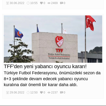
30.06.2022
10:55
0
2469
0
TFF'den yeni yabancı oyuncu kararı!
Türkiye Futbol Federasyonu, önümüzdeki sezon da
8+3 şeklinde devam edecek yabancı oyuncu
kuralına dair önemli bir karar daha aldı.
29.06.2022
12:50
0
2237
0