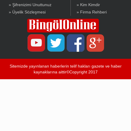
» Şifrenizimi Unuttunuz
» Kim Kimdir
» Üyelik Sözleşmesi
» Firma Rehberi
Sitemizde yayınlanan haberlerin telif hakları gazete ve haber
kaynaklarına aittir©Copyright 2017