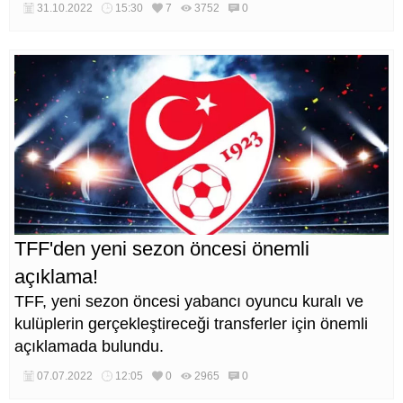
31.10.2022
15:30
7
3752
0
TFF'den yeni sezon öncesi önemli
açıklama!
TFF, yeni sezon öncesi yabancı oyuncu kuralı ve
kulüplerin gerçekleştireceği transferler için önemli
açıklamada bulundu.
07.07.2022
12:05
0
2965
0