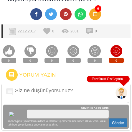
0
22.12.2017
0
2801
0
0
0
0
0
0
0
YORUM YAZIN
Güvenlik Kodu Girin
Yapacağınız yorumların şiddet ve hakaret içermemesine lütfen dikkat edin. Aksi
Gönder
taktirde yorumlarınız onaylanmayacaktır.