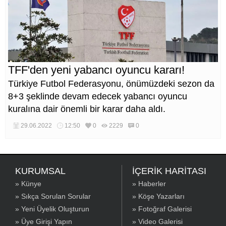
TFF'den yeni yabancı oyuncu kararı!
Türkiye Futbol Federasyonu, önümüzdeki sezon da
8+3 şeklinde devam edecek yabancı oyuncu
kuralına dair önemli bir karar daha aldı.
29.06.2022
12:50
0
2229
0
KURUMSAL
İÇERİK HARİTASI
» Künye
» Haberler
» Sıkça Sorulan Sorular
» Köşe Yazarları
» Yeni Üyelik Oluşturun
» Fotoğraf Galerisi
» Üye Girişi Yapın
» Video Galerisi