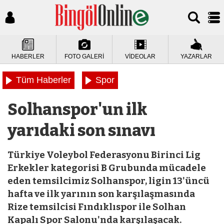
HABERLER
FOTO GALERİ
VİDEOLAR
YAZARLAR
Tüm Haberler
Spor
Solhanspor'un ilk
yarıdaki son sınavı
Türkiye Voleybol Federasyonu Birinci Lig
Erkekler kategorisi B Grubunda mücadele
eden temsilcimiz Solhanspor, ligin 13'üncü
hafta ve ilk yarının son karşılaşmasında
Rize temsilcisi Fındıklıspor ile Solhan
Kapalı Spor Salonu'nda karşılaşacak.