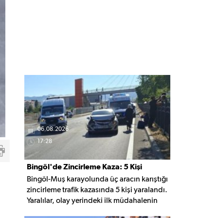
06.08.2026
17:28
Bingöl'de Zincirleme Kaza: 5 Kişi
Bingöl-Muş karayolunda üç aracın karıştığı
Yaralandı
zincirleme trafik kazasında 5 kişi yaralandı.
Yaralılar, olay yerindeki ilk müdahalenin
ardından Bingöl Devlet Hastanesi'ne