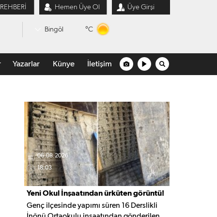
 REHBERİ
Hemen Üye Ol
Üye Girşi
°C
Bingöl
r
Yazarlar
Künye
İletişim
06.08.2026
18:03
Yeni Okul İnşaatından ürküten görüntü!
Genç ilçesinde yapımı süren 16 Derslikli
İnönü Ortaokulu inşaatından gönderilen