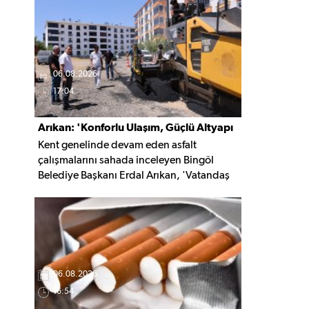
kaldırıldı.
06.08.2026
17:04
Arıkan: 'Konforlu Ulaşım, Güçlü Altyapı
Kent genelinde devam eden asfalt
İçin Çalışıyoruz'
çalışmalarını sahada inceleyen Bingöl
Belediye Başkanı Erdal Arıkan, 'Vatandaş
yapılan çalışmayı değil, o çalışmanın
hayatına kattığı konforu hatırlar' diyerek,
ulaşım yatırımlarında kalıcı ve güvenli
çözümleri öncelediklerini söyledi. Arıkan,
bu sezon yaklaşık 40 bin ton asfalt serimi
gerçekleştirileceğini belirtti.
06.08.2026
16:54