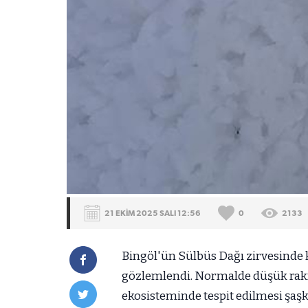
21 EKİM 2025 SALI 12:56
0
2133
Bingöl'ün Sülbüs Dağı zirvesinde
gözlemlendi. Normalde düşük rakı
ekosisteminde tespit edilmesi şaşkı