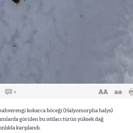
AA
aa
0
 kahverengi kokarca böceği (Halyomorpha halys)
mlarda görülen bu istilacı türün yüksek dağ
nlıkla karşılandı.