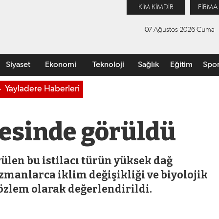
KİM KİMDİR
FİRMA
07 Ağustos 2026 Cuma
Siyaset
Ekonomi
Teknoloji
Sağlık
Eğitim
Spo
Yayladere Haberleri
vesinde görüldü
len bu istilacı türün yüksek dağ
zmanlarca iklim değişikliği ve biyolojik
gözlem olarak değerlendirildi.