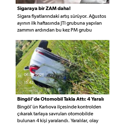
Sigaraya bir ZAM daha!
Sigara fiyatlarındaki artış sürüyor. Ağustos
ayının ilk haftasında JTI grubuna yapılan
zammın ardından bu kez PM grubu
sigaralara 10 TL zam geldi. Güncellemeyle
gruptaki en ucuz sigara 120 TL, en pahalı
sigara ise 140 TL'ye yükseldi.
06.08.2026
15:42
Bingöl'de Otomobil Takla Attı: 4 Yaralı
Bingöl'ün Karlıova ilçesinde kontrolden
çıkarak tarlaya savrulan otomobilde
bulunan 4 kişi yaralandı. Yaralılar, olay
yerindeki ilk müdahalenin ardından
hastaneye kaldırıldı.