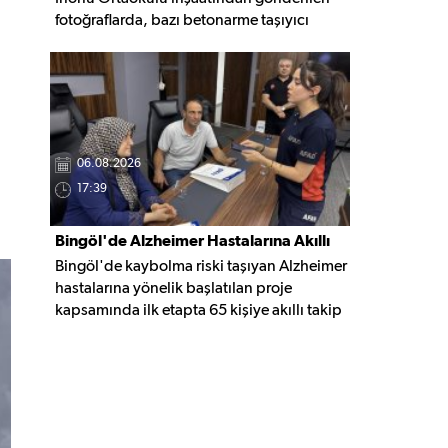
fotoğraflarda, bazı betonarme taşıyıcı
elemanlarda boşluklar ve açığa çıkan
donatı demirleri görülüyor. Görüntüler,
yapı kalitesine ilişkin soru işaretleri
oluştururken, yetkili kurumların teknik
inceleme yapması çağrısı yapıldı.
06.08.2026
17:39
Bingöl'de Alzheimer Hastalarına Akıllı
Bingöl'de kaybolma riski taşıyan Alzheimer
Takip Desteği
hastalarına yönelik başlatılan proje
kapsamında ilk etapta 65 kişiye akıllı takip
cihazı teslim edildi. Mobil uygulamayla
anlık konum takibi yapılabilecek cihazların,
olası kayıp vakalarında hastalara daha kısa
sürede ulaşılmasını sağlaması hedefleniyor.