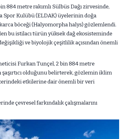
bin 884 metre rakımlı Sülbüs Dağı zirvesinde,
a Spor Kulübü (ELDAK) üyelerinin doğa
karca böceği (Halyomorpha halys) gözlemlendi.
n bu istilacı türün yüksek dağ ekosisteminde
eğişikliği ve biyolojik çeşitlilik açısından önemli
ticisi Furkan Tunçel, 2 bin 884 metre
 şaşırtıcı olduğunu belirterek, gözlemin iklim
üzerindeki etkilerine dair önemli bir veri
erinde çevresel farkındalık çalışmalarını