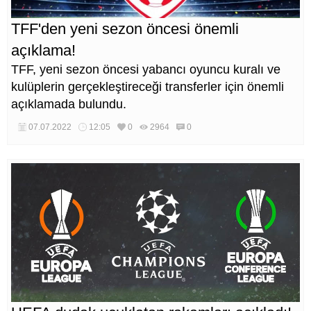
TFF'den yeni sezon öncesi önemli
açıklama!
TFF, yeni sezon öncesi yabancı oyuncu kuralı ve
kulüplerin gerçekleştireceği transferler için önemli
açıklamada bulundu.
07.07.2022
12:05
0
2964
0