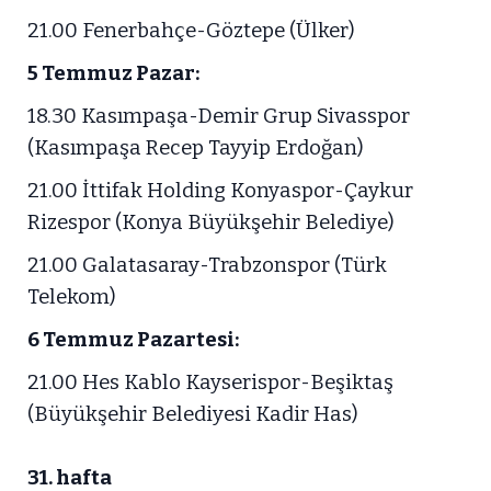
21.00 Fenerbahçe-Göztepe (Ülker)
5 Temmuz Pazar:
18.30 Kasımpaşa-Demir Grup Sivasspor
(Kasımpaşa Recep Tayyip Erdoğan)
21.00 İttifak Holding Konyaspor-Çaykur
Rizespor (Konya Büyükşehir Belediye)
21.00 Galatasaray-Trabzonspor (Türk
Telekom)
6 Temmuz Pazartesi:
21.00 Hes Kablo Kayserispor-Beşiktaş
(Büyükşehir Belediyesi Kadir Has)
31. hafta