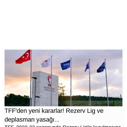
TFF'den yeni kararlar! Rezerv Lig ve
deplasman yasağı...