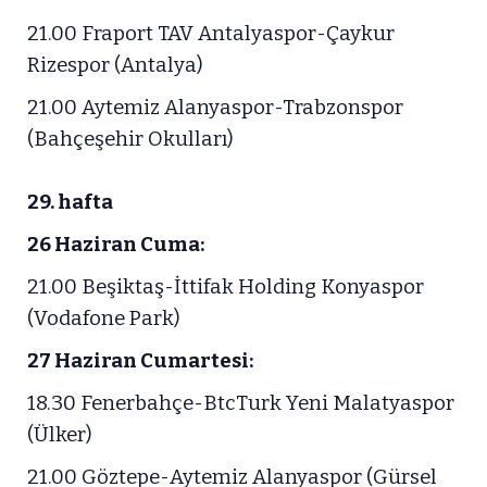
21.00 Fraport TAV Antalyaspor-Çaykur
Rizespor (Antalya)
21.00 Aytemiz Alanyaspor-Trabzonspor
(Bahçeşehir Okulları)
29. hafta
26 Haziran Cuma:
21.00 Beşiktaş-İttifak Holding Konyaspor
(Vodafone Park)
27 Haziran Cumartesi:
18.30 Fenerbahçe-BtcTurk Yeni Malatyaspor
(Ülker)
21.00 Göztepe-Aytemiz Alanyaspor (Gürsel