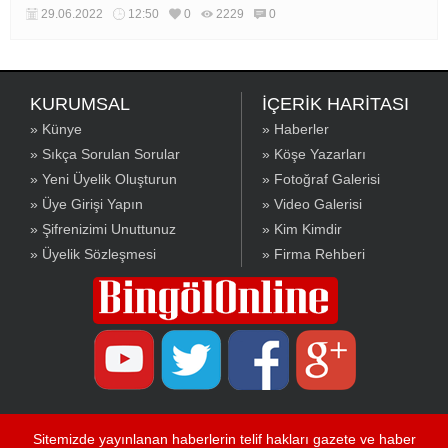
29.06.2022
12:50
0
2229
0
KURUMSAL
İÇERİK HARİTASI
» Künye
» Haberler
» Sıkça Sorulan Sorular
» Köşe Yazarları
» Yeni Üyelik Oluşturun
» Fotoğraf Galerisi
» Üye Girişi Yapın
» Video Galerisi
» Şifrenizimi Unuttunuz
» Kim Kimdir
» Üyelik Sözleşmesi
» Firma Rehberi
Sitemizde yayınlanan haberlerin telif hakları gazete ve haber