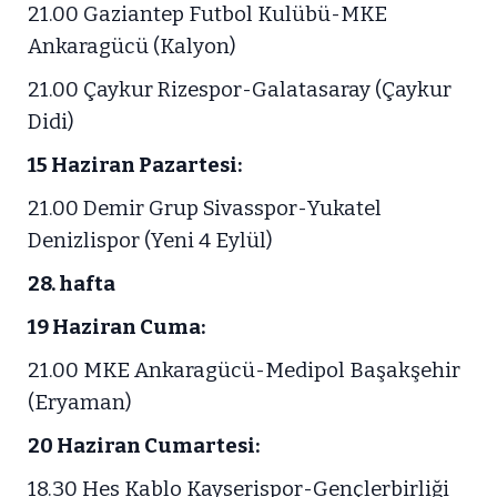
21.00 Gaziantep Futbol Kulübü-MKE
Ankaragücü (Kalyon)
21.00 Çaykur Rizespor-Galatasaray (Çaykur
Didi)
15 Haziran Pazartesi:
21.00 Demir Grup Sivasspor-Yukatel
Denizlispor (Yeni 4 Eylül)
28. hafta
19 Haziran Cuma:
21.00 MKE Ankaragücü-Medipol Başakşehir
(Eryaman)
20 Haziran Cumartesi:
18.30 Hes Kablo Kayserispor-Gençlerbirliği