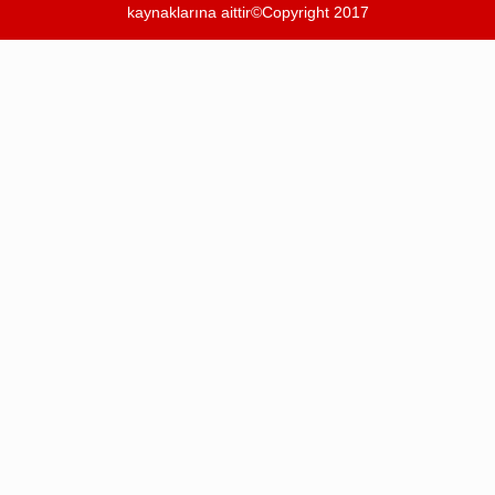
kaynaklarına aittir©Copyright 2017