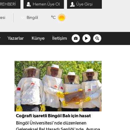
 REHBERİ
Hemen Üye Ol
Üye Girşi
°C
esi
Bingöl
r
Yazarlar
Künye
İletişim
07.08.2026
17:49
Coğrafi işaretli Bingöl Balı için hasat
Bingöl Üniversitesi'nde düzenlenen
şenliği düzenlendi
Geleneksel Bal Hasadı Şenliği'nde, Avrupa