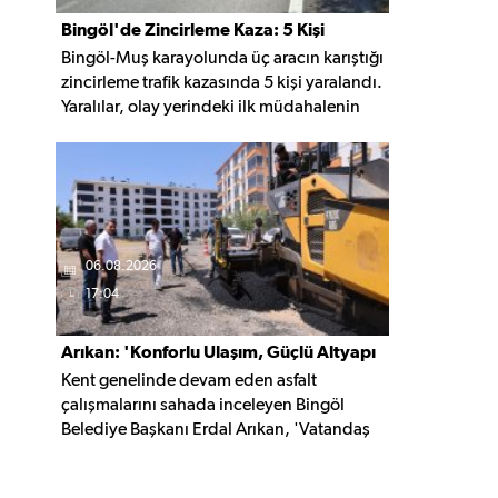
Bingöl'de Zincirleme Kaza: 5 Kişi
Bingöl-Muş karayolunda üç aracın karıştığı
Yaralandı
zincirleme trafik kazasında 5 kişi yaralandı.
Yaralılar, olay yerindeki ilk müdahalenin
ardından Bingöl Devlet Hastanesi'ne
kaldırıldı.
06.08.2026
17:04
Arıkan: 'Konforlu Ulaşım, Güçlü Altyapı
Kent genelinde devam eden asfalt
İçin Çalışıyoruz'
çalışmalarını sahada inceleyen Bingöl
Belediye Başkanı Erdal Arıkan, 'Vatandaş
yapılan çalışmayı değil, o çalışmanın
hayatına kattığı konforu hatırlar' diyerek,