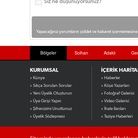
Yapacağınız yorumların şiddet ve hakaret içermemesine l
Bölgeler
Solhan
Adaklı
Ge
KURUMSAL
İÇERİK HARİTA
» Künye
» Haberler
» Sıkça Sorulan Sorular
» Köşe Yazarları
» Yeni Üyelik Oluşturun
» Fotoğraf Galerisi
» Üye Girişi Yapın
» Video Galerisi
» Şifrenizimi Unuttunuz
» İhale İlanları
» Üyelik Sözleşmesi
» Taziye Haberleri