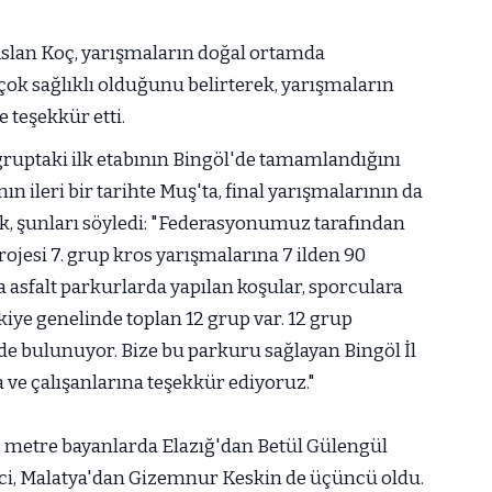
Aslan Koç, yarışmaların doğal ortamda
çok sağlıklı olduğunu belirterek, yarışmaların
teşekkür etti.
 gruptaki ilk etabının Bingöl'de tamamlandığını
nın ileri bir tarihte Muş'ta, final yarışmalarının da
ek, şunları söyledi: "Federasyonumuz tarafından
jesi 7. grup kros yarışmalarına 7 ilden 90
a asfalt parkurlarda yapılan koşular, sporculara
iye genelinde toplan 12 grup var. 12 grup
de bulunuyor. Bize bu parkuru sağlayan Bingöl İl
 ve çalışanlarına teşekkür ediyoruz."
0 metre bayanlarda Elazığ'dan Betül Gülengül
nci, Malatya'dan Gizemnur Keskin de üçüncü oldu.