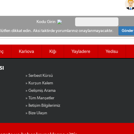
Kodu Girin
ütfen dikkat edin. Aksi taktirde yorumlarınız onaylanmayacaktır.
Gönder
nç
Karlıova
Kiğı
Yayladere
Yedisu
SI
» Serbest Kürsü
» Kurşun Kalem
» Gelişmiş Arama
» Tüm Manşetler
» İletişim Bilgilerimiz
» Bize Ulaşın