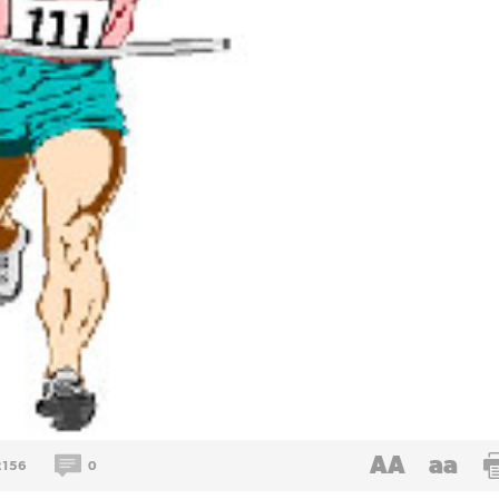
AA
aa
2156
0