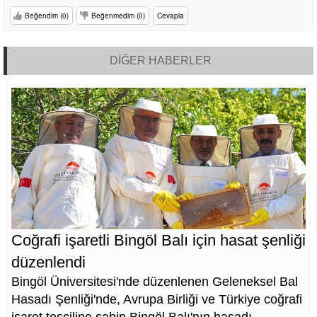
Beğendim (0)
Beğenmedim (0)
Cevapla
DİĞER HABERLER
Coğrafi işaretli Bingöl Balı için hasat şenliği
düzenlendi
Bingöl Üniversitesi'nde düzenlenen Geleneksel Bal
Hasadı Şenliği'nde, Avrupa Birliği ve Türkiye coğrafi
işaret tesciline sahip Bingöl Balı'nın hasadı