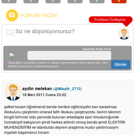
0
0
0
0
0
0
YORUM YAZIN
Güvenlik Kodu Girin
Yapacağınız yorumların şiddet ve hakaret içermemesine lütfen dikkat edin. Aksi
Gönder
taktirde yorumlarınız onaylanmayacaktır.
aydin melekan
(@Misafir_2713)
18 Mart 2011 Cuma 23:02
şefket hocam öğretmendi bende hentbol eğiticisiydim ben karaelmas
ilkokulunu çalıştırdım onlarad fatih ilkokulu çalıştırıyordu. benim takımım
bingöl birincisi oldu yanımda bulunan arkadaşda spor ilmudurluğunde
hizmetciydi bakıyorum şimdi herkes atrönör olmuş bende şimdi ELEKTRİK
MUHENDİSİYİM ve istanbulda deprem araştırma mudur yardımcısıyım
inşallah başarırsınız hocam