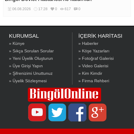
06.08.2026
17:28
0
617
0
KURUMSAL
İÇERİK HARİTASI
» Künye
» Haberler
» Sıkça Sorulan Sorular
» Köşe Yazarları
» Yeni Üyelik Oluşturun
» Fotoğraf Galerisi
» Üye Girişi Yapın
» Video Galerisi
» Şifrenizimi Unuttunuz
» Kim Kimdir
» Üyelik Sözleşmesi
» Firma Rehberi