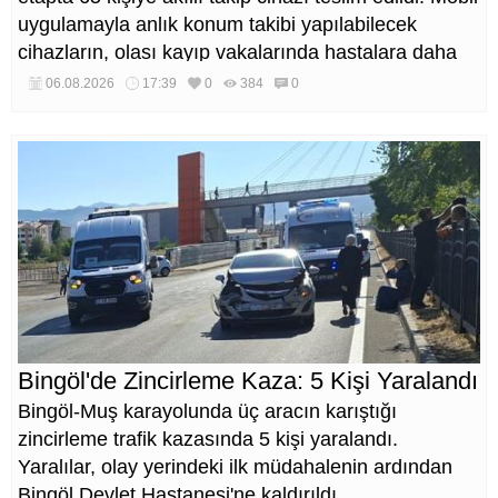
uygulamayla anlık konum takibi yapılabilecek
cihazların, olası kayıp vakalarında hastalara daha
kısa sürede ulaşılmasını sağlaması hedefleniyor.
06.08.2026
17:39
0
384
0
Bingöl'de Zincirleme Kaza: 5 Kişi Yaralandı
Bingöl-Muş karayolunda üç aracın karıştığı
zincirleme trafik kazasında 5 kişi yaralandı.
Yaralılar, olay yerindeki ilk müdahalenin ardından
Bingöl Devlet Hastanesi'ne kaldırıldı.