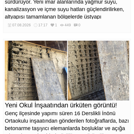
sürdürüyor. Yeni imar alanlarında yağmur suyu,
kanalizasyon ve içme suyu hatları güçlendirilirken,
altyapısı tamamlanan bölgelerde üstyapı
düzenlemeleri de eş zamanlı yürütülüyor.
07.08.2026
17:17
1
449
0
Yeni Okul İnşaatından ürküten görüntü!
Genç ilçesinde yapımı süren 16 Derslikli İnönü
Ortaokulu inşaatından gönderilen fotoğraflarda, bazı
betonarme taşıyıcı elemanlarda boşluklar ve açığa