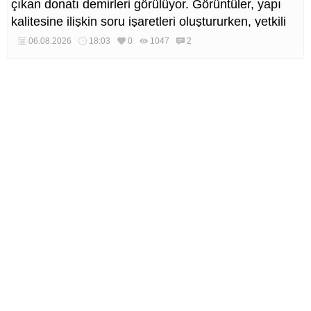
çıkan donatı demirleri görülüyor. Görüntüler, yapı
kalitesine ilişkin soru işaretleri oluştururken, yetkili
kurumların teknik inceleme yapması çağrısı yapıldı.
06.08.2026
18:03
0
1047
2