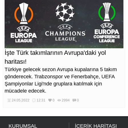
İşte Türk takımlarının Avrupa'daki yol
haritası!
Türkiye gelecek sezon Avrupa kupalarına 5 takım
gönderecek. Trabzonspor ve Fenerbahçe, UEFA
Şampiyonlar Ligi'nde gruplara katılmak için
mücadele edecek.
24.05.2022
12:31
0
2994
0
KURUMSAL
İÇERİK HARİTASI