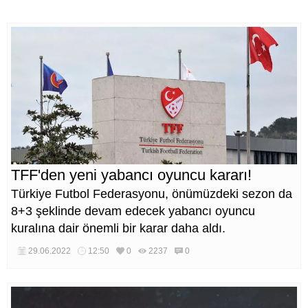
TFF'den yeni yabancı oyuncu kararı!
Türkiye Futbol Federasyonu, önümüzdeki sezon da
8+3 şeklinde devam edecek yabancı oyuncu
kuralına dair önemli bir karar daha aldı.
29.06.2022
12:50
0
2237
0