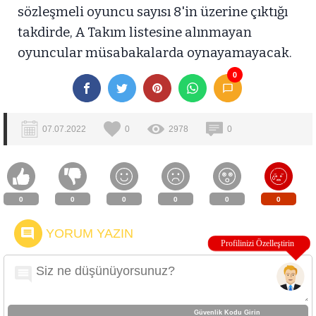
sözleşmeli oyuncu sayısı 8'in üzerine çıktığı
takdirde, A Takım listesine alınmayan
oyuncular müsabakalarda oynayamayacak.
0
07.07.2022
0
2978
0
0
0
0
0
0
0
YORUM YAZIN
Güvenlik Kodu Girin