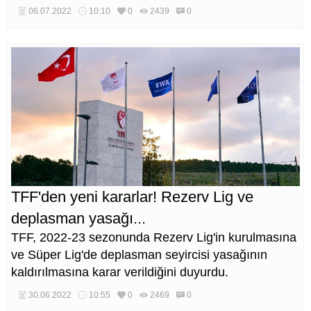
06.07.2022
10:10
0
2439
0
TFF'den yeni kararlar! Rezerv Lig ve
deplasman yasağı...
TFF, 2022-23 sezonunda Rezerv Lig'in kurulmasına
ve Süper Lig'de deplasman seyircisi yasağının
kaldırılmasına karar verildiğini duyurdu.
30.06.2022
10:55
0
2469
0