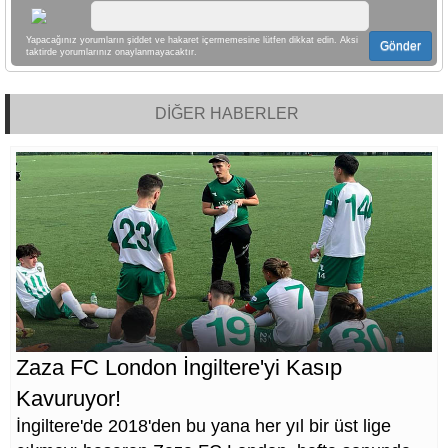
Yapacağınız yorumların şiddet ve hakaret içermemesine lütfen dikkat edin. Aksi
Gönder
taktirde yorumlarınız onaylanmayacaktır.
DİĞER HABERLER
Zaza FC London İngiltere'yi Kasıp
Kavuruyor!
İngiltere'de 2018'den bu yana her yıl bir üst lige