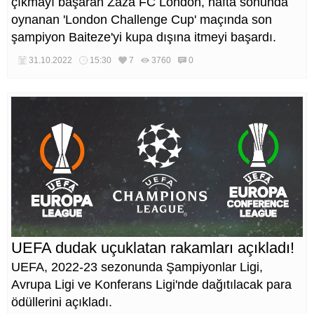
çıkmayı başaran Zaza FC London, hafta sonunda
oynanan 'London Challenge Cup' maçında son
şampiyon Baiteze'yi kupa dışına itmeyi başardı.
31.10.2022
15:30
7
3760
0
UEFA dudak uçuklatan rakamları açıkladı!
UEFA, 2022-23 sezonunda Şampiyonlar Ligi,
Avrupa Ligi ve Konferans Ligi'nde dağıtılacak para
ödüllerini açıkladı.