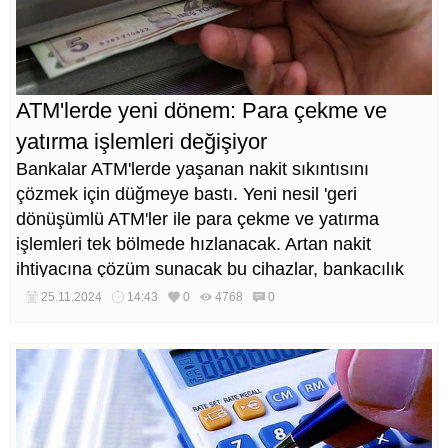
ATM'lerde yeni dönem: Para çekme ve
yatırma işlemleri değişiyor
Bankalar ATM'lerde yaşanan nakit sıkıntısını
çözmek için düğmeye bastı. Yeni nesil 'geri
dönüşümlü ATM'ler ile para çekme ve yatırma
işlemleri tek bölmede hızlanacak. Artan nakit
ihtiyacına çözüm sunacak bu cihazlar, bankacılık
sektöründe devrim yaratmaya hazırlanıyor.
25.11.2024
14:43
0
4768
0