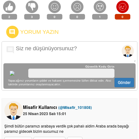
2
3
0
0
1
0
YORUM YAZIN
Güvenlik Kodu Girin
Yapacağınız yorumların şiddet ve hakaret içermemesine lütfen dikkat edin. Aksi
Gönder
taktirde yorumlarınız onaylanmayacaktır.
Misafir Kullanıcı
(@Misafir_101808)
25 Nisan 2023 Salı 15:01
Şimdi bütün paramızı arabaya verdik çok pahalı aldim Araba arada bayağı
paramız gidecek bizim sucumuz ne