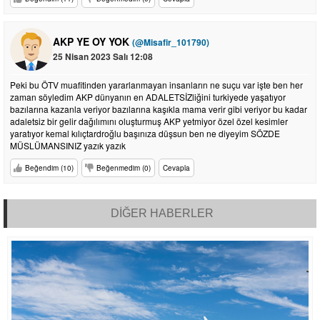
AKP YE OY YOK
(@Misafir_101790)
25 Nisan 2023 Salı 12:08
Peki bu ÖTV muafitinden yararlanmayan insanların ne suçu var işte ben her
zaman söyledim AKP dünyanın en ADALETSİZliğini turkiyede yaşatıyor
bazılarına kazanla veriyor bazılarına kaşıkla mama verir gibi veriyor bu kadar
adaletsiz bir gelir dağılımını oluşturmuş AKP yetmiyor özel özel kesimler
yaratıyor kemal kılıçtardroğlu başınıza düşsun ben ne diyeyim SÖZDE
MÜSLÜMANSINIZ yazık yazık
Beğendim (10)
Beğenmedim (0)
Cevapla
DİĞER HABERLER