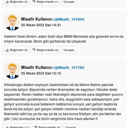
Beğendim (3)
Beğenmedim (1)
Cevapla
Misafir Kullanıcı
(@Misafir_101804)
25 Nisan 2023 Salı 14:31
Hakkimi helal etmem, adam ticari diye BMW Mercedes alıp gezecek sonra da
milyon kazanacak. Bizim gibi garibanlar da izleyecek
Beğendim (5)
Beğenmedim (0)
Cevapla
Misafir Kullanıcı
(@Misafir_101795)
25 Nisan 2023 Salı 13:15
Kilicdaroglu dedem soyluyor, basimizdaki zat da tiksine tiksine yapmak
zorunda kaliyor. Bayramda verilen ikramiyeler de sagolsun, Kilicdar dede
sayesinde. Reisin halktan nasil tiksindigini depremde para dagitirken yuzunu
eksitmesinden gorebiliyoruz. haha reis, duygularini asla saklayamiyor, yeri
geliyor yumrukla kucuk bebelerin kafalarina vuruyor, yeri geliyor bastonla
tavuk kis kis ediyor, yeri geliyor milletin icerisine nadiren karistigi anlarda
tiksinerek isikli top ya da cay ya da uc bes kurus firlatiyor, alin pis fakirler der
gibi :) biz onursuzlar da bizim vergimizle bize hava atanlari h
Beğendim (11)
Beğenmedim (0)
Cevapla