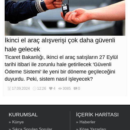
İkinci el araç alışverişi çok daha güvenli
hale gelecek
Ticaret Bakanlığı, ikinci el araç satışların 27 Eylül
tarihi itibari ile zorunlu hale getirilecek 'Güvenli
Ödeme Sistemi' ile yeni bir döneme geçileceğini
duyurdu. Peki, sistem nasıl işleyecek?
17.09.2024
12:26
4
3085
0
KURUMSAL
İÇERİK HARİTASI
» Künye
» Haberler
» Sıkça Sorulan Sorular
» Köşe Yazarları