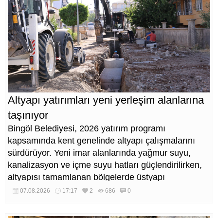
Altyapı yatırımları yeni yerleşim alanlarına
taşınıyor
Bingöl Belediyesi, 2026 yatırım programı
kapsamında kent genelinde altyapı çalışmalarını
sürdürüyor. Yeni imar alanlarında yağmur suyu,
kanalizasyon ve içme suyu hatları güçlendirilirken,
altyapısı tamamlanan bölgelerde üstyapı
düzenlemeleri de eş zamanlı yürütülüyor.
07.08.2026
17:17
2
686
0