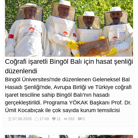
Coğrafi işaretli Bingöl Balı için hasat şenliği
düzenlendi
Bingöl Üniversitesi'nde düzenlenen Geleneksel Bal
Hasadı Şenliği'nde, Avrupa Birliği ve Türkiye coğrafi
işaret tesciline sahip Bingöl Balı'nın hasadı
gerçekleştirildi. Programa YÖKAK Başkanı Prof. Dr.
Ümit Kocabıçak ile çok sayıda kurum temsilcisi
katıldı.
07.08.2026
17:49
11
592
0