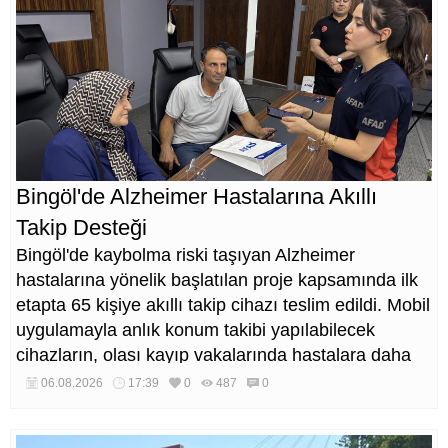
Bingöl'de Alzheimer Hastalarına Akıllı
Takip Desteği
Bingöl'de kaybolma riski taşıyan Alzheimer
hastalarına yönelik başlatılan proje kapsamında ilk
etapta 65 kişiye akıllı takip cihazı teslim edildi. Mobil
uygulamayla anlık konum takibi yapılabilecek
cihazların, olası kayıp vakalarında hastalara daha
kısa sürede ulaşılmasını sağlaması hedefleniyor.
06.08.2026
17:39
0
487
0