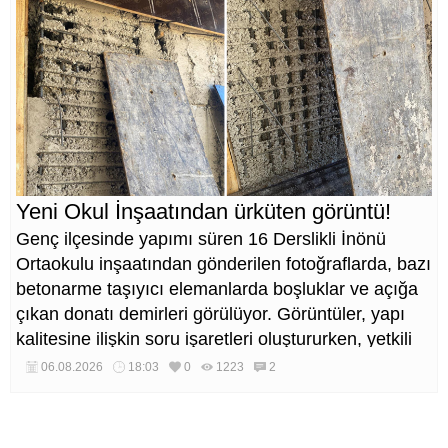
Yeni Okul İnşaatından ürküten görüntü!
Genç ilçesinde yapımı süren 16 Derslikli İnönü
Ortaokulu inşaatından gönderilen fotoğraflarda, bazı
betonarme taşıyıcı elemanlarda boşluklar ve açığa
çıkan donatı demirleri görülüyor. Görüntüler, yapı
kalitesine ilişkin soru işaretleri oluştururken, yetkili
kurumların teknik inceleme yapması çağrısı yapıldı.
06.08.2026
18:03
0
1223
2