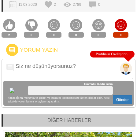
11.03.2020
2
2789
0
2
0
0
0
0
0
YORUM YAZIN
Güvenlik Kodu Girin
Yapacağınız yorumların şiddet ve hakaret içermemesine lütfen dikkat edin. Aksi
Gönder
taktirde yorumlarınız onaylanmayacaktır.
DİĞER HABERLER