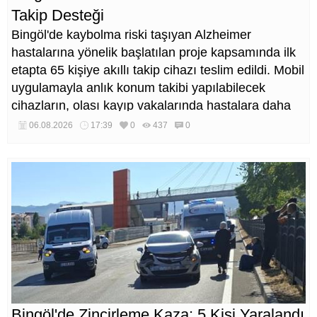
Takip Desteği
Bingöl'de kaybolma riski taşıyan Alzheimer
hastalarına yönelik başlatılan proje kapsamında ilk
etapta 65 kişiye akıllı takip cihazı teslim edildi. Mobil
uygulamayla anlık konum takibi yapılabilecek
cihazların, olası kayıp vakalarında hastalara daha
kısa sürede ulaşılmasını sağlaması hedefleniyor.
06.08.2026
17:39
0
437
0
Bingöl'de Zincirleme Kaza: 5 Kişi Yaralandı