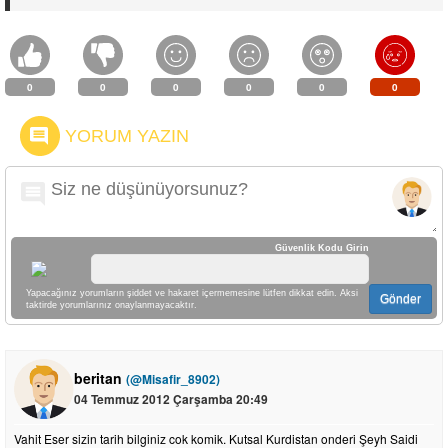
0
0
0
0
0
0
YORUM YAZIN
Güvenlik Kodu Girin
Yapacağınız yorumların şiddet ve hakaret içermemesine lütfen dikkat edin. Aksi
Gönder
taktirde yorumlarınız onaylanmayacaktır.
beritan
(@Misafir_8902)
04 Temmuz 2012 Çarşamba 20:49
Vahit Eser sizin tarih bilginiz cok komik. Kutsal Kurdistan onderi Şeyh Saidi