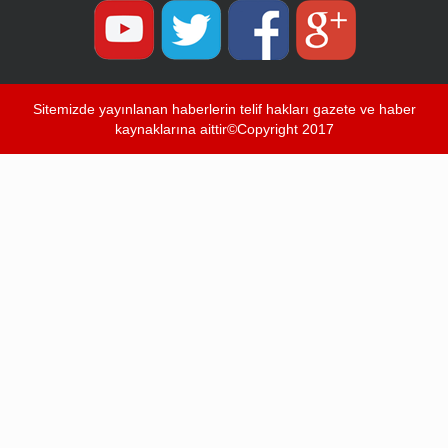
Sitemizde yayınlanan haberlerin telif hakları gazete ve haber
kaynaklarına aittir©Copyright 2017