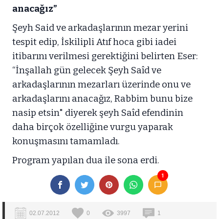
anacağız”
Şeyh Said ve arkadaşlarının mezar yerini
tespit edip, İskilipli Atıf hoca gibi iadei
itibarını verilmesi gerektiğini belirten Eser:
“İnşallah gün gelecek Şeyh Saîd ve
arkadaşlarının mezarları üzerinde onu ve
arkadaşlarını anacağız, Rabbim bunu bize
nasip etsin" diyerek şeyh Saîd efendinin
daha birçok özelliğine vurgu yaparak
konuşmasını tamamladı.
Program yapılan dua ile sona erdi.
1
02.07.2012
0
3997
1