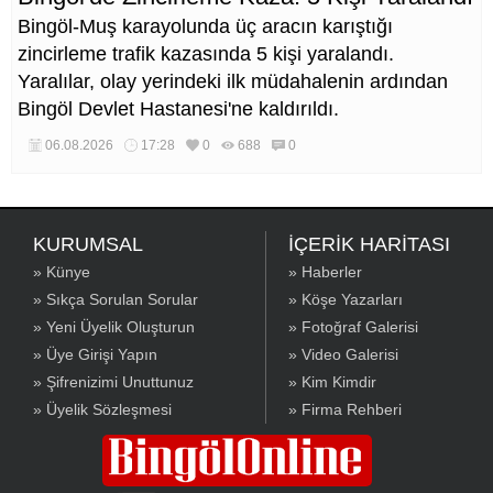
Bingöl-Muş karayolunda üç aracın karıştığı
zincirleme trafik kazasında 5 kişi yaralandı.
Yaralılar, olay yerindeki ilk müdahalenin ardından
Bingöl Devlet Hastanesi'ne kaldırıldı.
06.08.2026
17:28
0
688
0
KURUMSAL
İÇERİK HARİTASI
» Künye
» Haberler
» Sıkça Sorulan Sorular
» Köşe Yazarları
» Yeni Üyelik Oluşturun
» Fotoğraf Galerisi
» Üye Girişi Yapın
» Video Galerisi
» Şifrenizimi Unuttunuz
» Kim Kimdir
» Üyelik Sözleşmesi
» Firma Rehberi