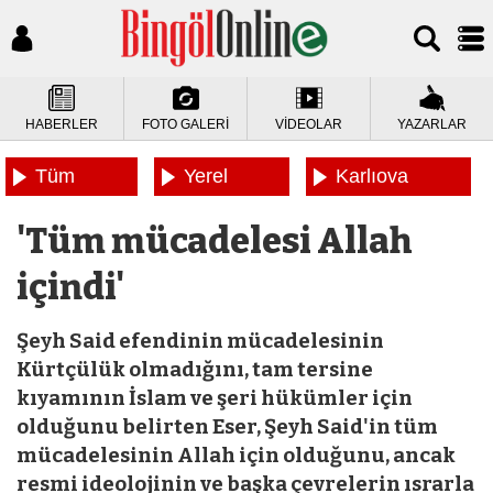
HABERLER
FOTO GALERİ
VİDEOLAR
YAZARLAR
Tüm
Yerel
Karlıova
Haberler
Haberler
Haberleri
'Tüm mücadelesi Allah
içindi'
Şeyh Said efendinin mücadelesinin
Kürtçülük olmadığını, tam tersine
kıyamının İslam ve şeri hükümler için
olduğunu belirten Eser, Şeyh Said'in tüm
mücadelesinin Allah için olduğunu, ancak
resmi ideolojinin ve başka çevrelerin ısrarla