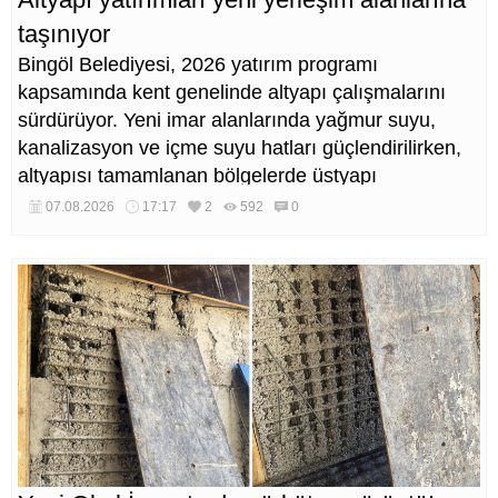
taşınıyor
Bingöl Belediyesi, 2026 yatırım programı
kapsamında kent genelinde altyapı çalışmalarını
sürdürüyor. Yeni imar alanlarında yağmur suyu,
kanalizasyon ve içme suyu hatları güçlendirilirken,
altyapısı tamamlanan bölgelerde üstyapı
düzenlemeleri de eş zamanlı yürütülüyor.
07.08.2026
17:17
2
592
0