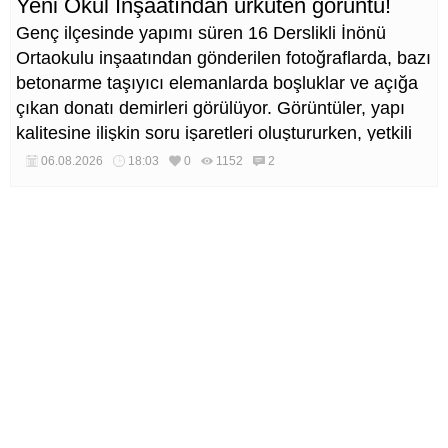
Yeni Okul İnşaatından ürküten görüntü!
Genç ilçesinde yapımı süren 16 Derslikli İnönü
Ortaokulu inşaatından gönderilen fotoğraflarda, bazı
betonarme taşıyıcı elemanlarda boşluklar ve açığa
çıkan donatı demirleri görülüyor. Görüntüler, yapı
kalitesine ilişkin soru işaretleri oluştururken, yetkili
kurumların teknik inceleme yapması çağrısı yapıldı.
06.08.2026
18:03
0
1152
2