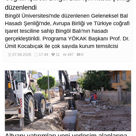
düzenlendi
Bingöl Üniversitesi'nde düzenlenen Geleneksel Bal
Hasadı Şenliği'nde, Avrupa Birliği ve Türkiye coğrafi
işaret tesciline sahip Bingöl Balı'nın hasadı
gerçekleştirildi. Programa YÖKAK Başkanı Prof. Dr.
Ümit Kocabıçak ile çok sayıda kurum temsilcisi
katıldı.
07.08.2026
17:49
11
497
0
Altyapı yatırımları yeni yerleşim alanlarına