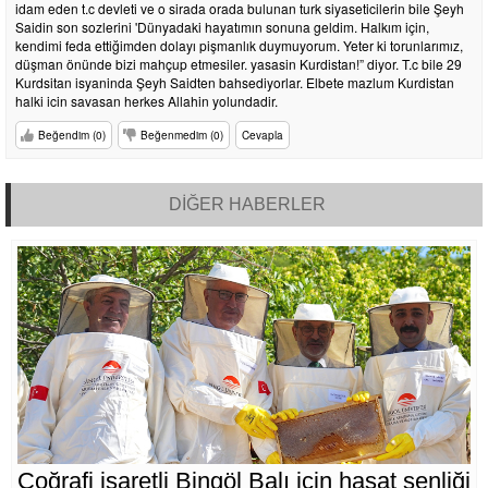
idam eden t.c devleti ve o sirada orada bulunan turk siyaseticilerin bile Şeyh
Saidin son sozlerini 'Dünyadaki hayatımın sonuna geldim. Halkım için,
kendimi feda ettiğimden dolayı pişmanlık duymuyorum. Yeter ki torunlarımız,
düşman önünde bizi mahçup etmesiler. yasasin Kurdistan!” diyor. T.c bile 29
Kurdsitan isyaninda Şeyh Saidten bahsediyorlar. Elbete mazlum Kurdistan
halki icin savasan herkes Allahin yolundadir.
Beğendim (0)
Beğenmedim (0)
Cevapla
DİĞER HABERLER
Coğrafi işaretli Bingöl Balı için hasat şenliği