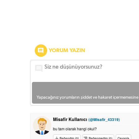
YORUM YAZIN
Yapacağınız yorumların şiddet ve hakaret içermemesine l
Misafir Kullanıcı
(@Misafir_43319)
bu tam olarak hangi okul?
Beğendim (0)
Beğenmedim (0)
Cevapla