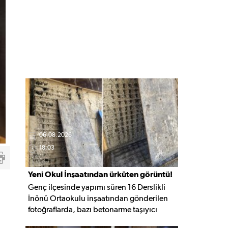
06.08.2026
18:03
Yeni Okul İnşaatından ürküten görüntü!
Genç ilçesinde yapımı süren 16 Derslikli
İnönü Ortaokulu inşaatından gönderilen
fotoğraflarda, bazı betonarme taşıyıcı
elemanlarda boşluklar ve açığa çıkan