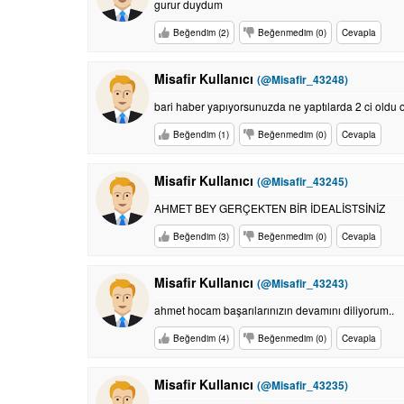
gurur duydum
Beğendim (2)
Beğenmedim (0)
Cevapla
Misafir Kullanıcı
(@Misafir_43248)
bari haber yapıyorsunuzda ne yaptılarda 2 ci oldu
Beğendim (1)
Beğenmedim (0)
Cevapla
Misafir Kullanıcı
(@Misafir_43245)
AHMET BEY GERÇEKTEN BİR İDEALİSTSİNİZ
Beğendim (3)
Beğenmedim (0)
Cevapla
Misafir Kullanıcı
(@Misafir_43243)
ahmet hocam başarılarınızın devamını diliyorum..
Beğendim (4)
Beğenmedim (0)
Cevapla
Misafir Kullanıcı
(@Misafir_43235)