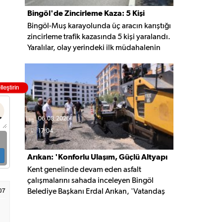
Bingöl'de Zincirleme Kaza: 5 Kişi
Bingöl-Muş karayolunda üç aracın karıştığı
Yaralandı
zincirleme trafik kazasında 5 kişi yaralandı.
Yaralılar, olay yerindeki ilk müdahalenin
ardından Bingöl Devlet Hastanesi'ne
kaldırıldı.
06.08.2026
17:04
Arıkan: 'Konforlu Ulaşım, Güçlü Altyapı
Kent genelinde devam eden asfalt
İçin Çalışıyoruz'
çalışmalarını sahada inceleyen Bingöl
07
Belediye Başkanı Erdal Arıkan, 'Vatandaş
yapılan çalışmayı değil, o çalışmanın
hayatına kattığı konforu hatırlar' diyerek,