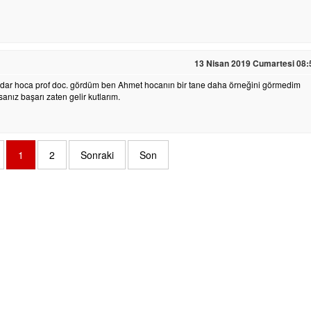
13 Nisan 2019 Cumartesi 08:
o kadar hoca prof doc. gördüm ben Ahmet hocanın bir tane daha örneğini görmedim
sanız başarı zaten gelir kutlarım.
1
2
Sonraki
Son