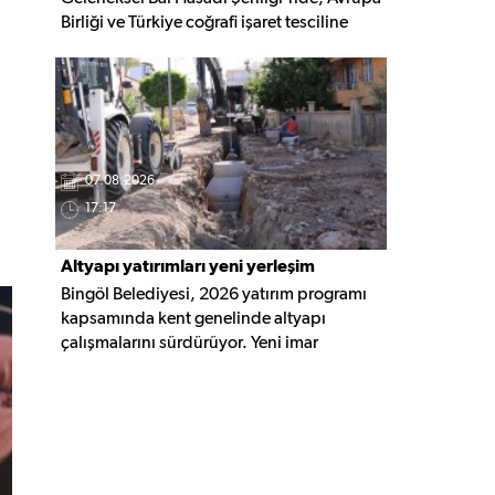
Birliği ve Türkiye coğrafi işaret tesciline
sahip Bingöl Balı'nın hasadı
gerçekleştirildi. Programa YÖKAK Başkanı
Prof. Dr. Ümit Kocabıçak ile çok sayıda
kurum temsilcisi katıldı.
07.08.2026
17:17
Altyapı yatırımları yeni yerleşim
Bingöl Belediyesi, 2026 yatırım programı
alanlarına taşınıyor
kapsamında kent genelinde altyapı
çalışmalarını sürdürüyor. Yeni imar
alanlarında yağmur suyu, kanalizasyon ve
içme suyu hatları güçlendirilirken, altyapısı
tamamlanan bölgelerde üstyapı
düzenlemeleri de eş zamanlı yürütülüyor.