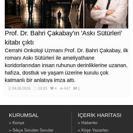
Prof. Dr. Bahri Çakabay'ın 'Askı Sütürleri'
kitabı çıktı
Cerrahi Onkoloji Uzmanı Prof. Dr. Bahri Çakabay, ilk
romanı Askı Sütürleri ile ameliyathane
koridorlarından insan ruhunun derinliklerine uzanan,
hafıza, dostluk ve yaşam üzerine kurulu çok
katmanlı bir anlatıya imza attı.
04.08.2026
19:35
4
647
1
KURUMSAL
İÇERİK HARİTASI
» Künye
» Haberler
» Sıkça Sorulan Sorular
» Köşe Yazarları