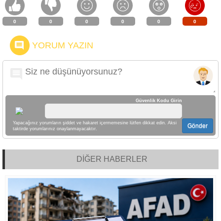
0
0
0
0
0
0
YORUM YAZIN
Güvenlik Kodu Girin
Yapacağınız yorumların şiddet ve hakaret içermemesine lütfen dikkat edin. Aksi
Gönder
taktirde yorumlarınız onaylanmayacaktır.
DİĞER HABERLER