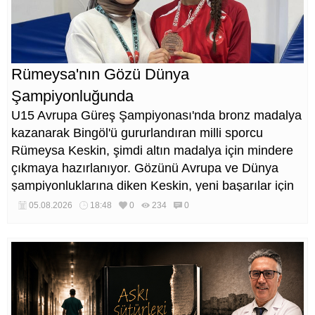
Rümeysa'nın Gözü Dünya
Şampiyonluğunda
U15 Avrupa Güreş Şampiyonası'nda bronz madalya
kazanarak Bingöl'ü gururlandıran milli sporcu
Rümeysa Keskin, şimdi altın madalya için mindere
çıkmaya hazırlanıyor. Gözünü Avrupa ve Dünya
şampiyonluklarına diken Keskin, yeni başarılar için
çalışmalarını sürdürüyor.
05.08.2026
18:48
0
234
0