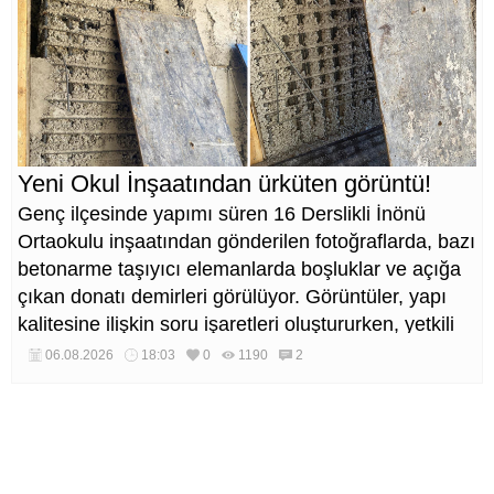
Yeni Okul İnşaatından ürküten görüntü!
Genç ilçesinde yapımı süren 16 Derslikli İnönü
Ortaokulu inşaatından gönderilen fotoğraflarda, bazı
betonarme taşıyıcı elemanlarda boşluklar ve açığa
çıkan donatı demirleri görülüyor. Görüntüler, yapı
kalitesine ilişkin soru işaretleri oluştururken, yetkili
kurumların teknik inceleme yapması çağrısı yapıldı.
06.08.2026
18:03
0
1190
2