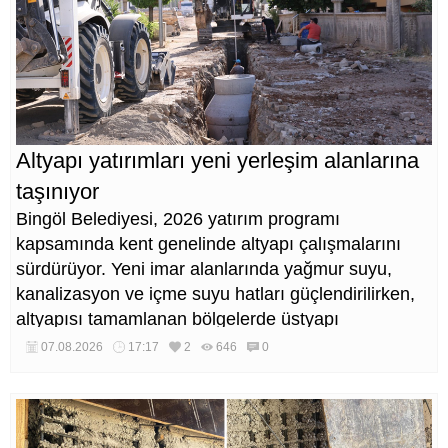
Altyapı yatırımları yeni yerleşim alanlarına
taşınıyor
Bingöl Belediyesi, 2026 yatırım programı
kapsamında kent genelinde altyapı çalışmalarını
sürdürüyor. Yeni imar alanlarında yağmur suyu,
kanalizasyon ve içme suyu hatları güçlendirilirken,
altyapısı tamamlanan bölgelerde üstyapı
düzenlemeleri de eş zamanlı yürütülüyor.
07.08.2026
17:17
2
646
0