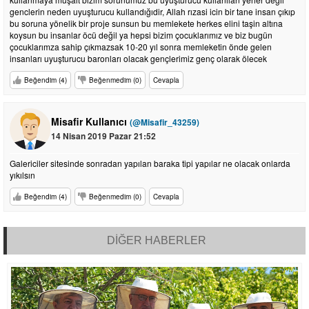
genclerin neden uyuşturucu kullandığıdir, Allah rızasi icin bir tane insan çıkıp
bu soruna yönelik bir proje sunsun bu memlekete herkes elini taşin altına
koysun bu insanlar öcü değil ya hepsi bizim çocuklarımız ve biz bugün
çocuklarımza sahip çıkmazsak 10-20 yıl sonra memleketin önde gelen
insanları uyuşturucu baronları olacak gençlerimiz genç olarak ölecek
Beğendim (4)
Beğenmedim (0)
Cevapla
Misafir Kullanıcı
(@Misafir_43259)
14 Nisan 2019 Pazar 21:52
Galericiler sitesinde sonradan yapılan baraka tipi yapılar ne olacak onlarda
yıkılsın
Beğendim (4)
Beğenmedim (0)
Cevapla
DİĞER HABERLER