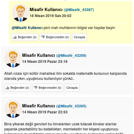
Misafir Kullanıcı
(@Misafir_43387)
16 Nisan 2019 Salı 20:02
@Misafir Kullanıcı
yeni mah muhtarının bilgisi var haydar beyin
Beğendim (3)
Beğenmedim (0)
Cevapla
Misafir Kullanıcı
(@Misafir_43269)
14 Nisan 2019 Pazar 23:16
Allah rızası için kültür mahallesi ilim sokakta matematik kursunun karşısında
olanıda yıkın..uyuştırucu kullanılıyor çünkü..
Beğendim (3)
Beğenmedim (0)
Cevapla
Misafir Kullanıcı
(@Misafir_43265)
14 Nisan 2019 Pazar 22:53
Bina yikarak değil gencleri bu binalardan uzak tutacak binalar alanlar
yaparak çıkartabiliriz bu bataklıktan, memleketin her köşesi uyuşturucu
kullanmaya muşait bizim sorunumuz bu uyuşturucu kullanılan yerler değil