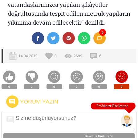
vatandaşlarımızca yapılan şikâyetler
doğrultusunda tespit edilen metruk yapıların
yıkımına devam edilecektir” denildi.
6
14.04.2019
0
2699
6
0
0
0
0
0
0
YORUM YAZIN
Güvenlik Kodu Girin