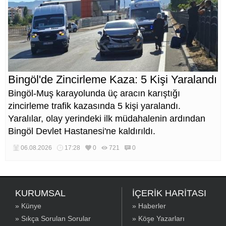
Bingöl'de Zincirleme Kaza: 5 Kişi Yaralandı
Bingöl-Muş karayolunda üç aracın karıştığı
zincirleme trafik kazasında 5 kişi yaralandı.
Yaralılar, olay yerindeki ilk müdahalenin ardından
Bingöl Devlet Hastanesi'ne kaldırıldı.
06.08.2026
17:28
0
721
0
KURUMSAL
İÇERİK HARİTASI
» Künye
» Haberler
» Sıkça Sorulan Sorular
» Köşe Yazarları