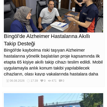
Bingöl'de Alzheimer Hastalarına Akıllı
Takip Desteği
Bingöl'de kaybolma riski taşıyan Alzheimer
hastalarına yönelik başlatılan proje kapsamında ilk
etapta 65 kişiye akıllı takip cihazı teslim edildi. Mobil
uygulamayla anlık konum takibi yapılabilecek
cihazların, olası kayıp vakalarında hastalara daha
kısa sürede ulaşılmasını sağlaması hedefleniyor.
06.08.2026
17:39
0
471
0