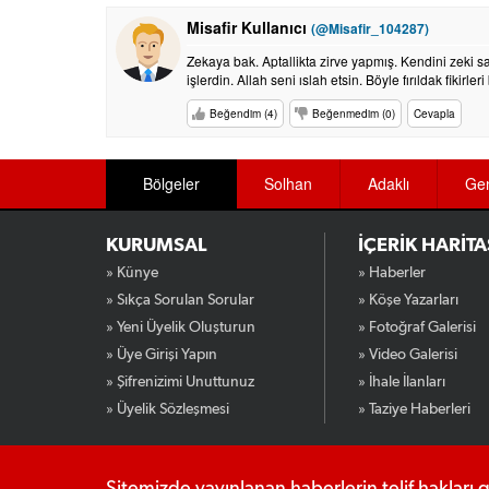
Misafir Kullanıcı
(@Misafir_104287)
Zekaya bak. Aptallikta zirve yapmış. Kendini zeki s
işlerdin. Allah seni ıslah etsin. Böyle fırıldak fikirl
Beğendim (4)
Beğenmedim (0)
Cevapla
Bölgeler
Solhan
Adaklı
Ge
KURUMSAL
İÇERİK HARİTA
» Künye
» Haberler
» Sıkça Sorulan Sorular
» Köşe Yazarları
» Yeni Üyelik Oluşturun
» Fotoğraf Galerisi
» Üye Girişi Yapın
» Video Galerisi
» Şifrenizimi Unuttunuz
» İhale İlanları
» Üyelik Sözleşmesi
» Taziye Haberleri