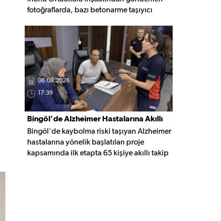
fotoğraflarda, bazı betonarme taşıyıcı
elemanlarda boşluklar ve açığa çıkan
donatı demirleri görülüyor. Görüntüler,
yapı kalitesine ilişkin soru işaretleri
oluştururken, yetkili kurumların teknik
inceleme yapması çağrısı yapıldı.
06.08.2026
17:39
Bingöl'de Alzheimer Hastalarına Akıllı
Bingöl'de kaybolma riski taşıyan Alzheimer
Takip Desteği
hastalarına yönelik başlatılan proje
kapsamında ilk etapta 65 kişiye akıllı takip
cihazı teslim edildi. Mobil uygulamayla
anlık konum takibi yapılabilecek cihazların,
olası kayıp vakalarında hastalara daha kısa
sürede ulaşılmasını sağlaması hedefleniyor.