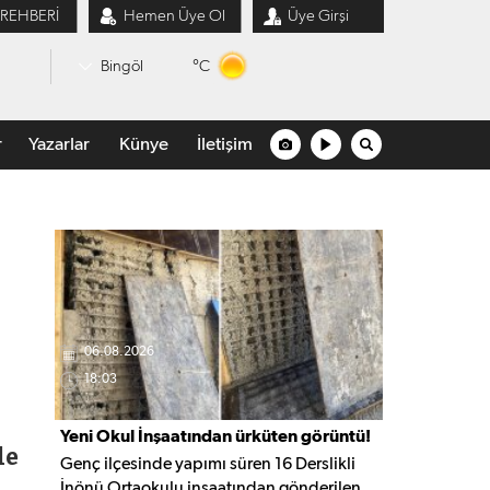
 REHBERİ
Hemen Üye Ol
Üye Girşi
°C
Bingöl
r
Yazarlar
Künye
İletişim
06.08.2026
18:03
Yeni Okul İnşaatından ürküten görüntü!
de
Genç ilçesinde yapımı süren 16 Derslikli
İnönü Ortaokulu inşaatından gönderilen