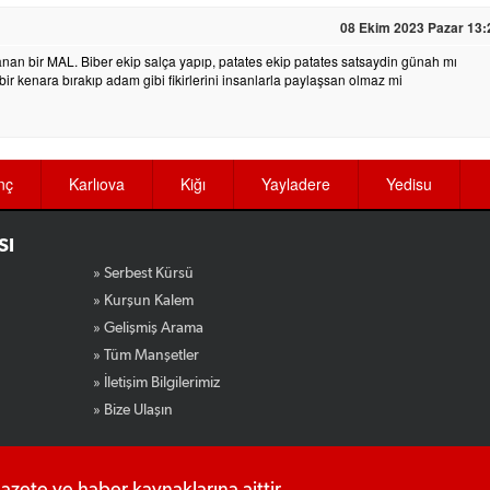
08 Ekim 2023 Pazar 13:
anan bir MAL. Biber ekip salça yapıp, patates ekip patates satsaydin günah mı
eri bir kenara bırakıp adam gibi fikirlerini insanlarla paylaşsan olmaz mi
nç
Karlıova
Kiğı
Yayladere
Yedisu
SI
» Serbest Kürsü
» Kurşun Kalem
» Gelişmiş Arama
» Tüm Manşetler
» İletişim Bilgilerimiz
» Bize Ulaşın