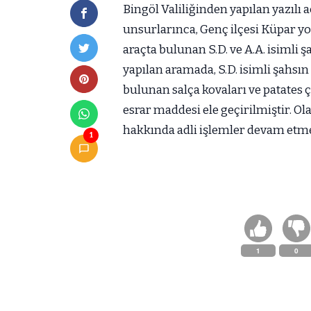
Bingöl Valiliğinden yapılan yazılı
unsurlarınca, Genç ilçesi Küpar yo
araçta bulunan S.D. ve A.A. isimli 
yapılan aramada, S.D. isimli şahsı
bulunan salça kovaları ve patates 
esrar maddesi ele geçirilmiştir. Olay 
hakkında adli işlemler devam etme
1
1
0