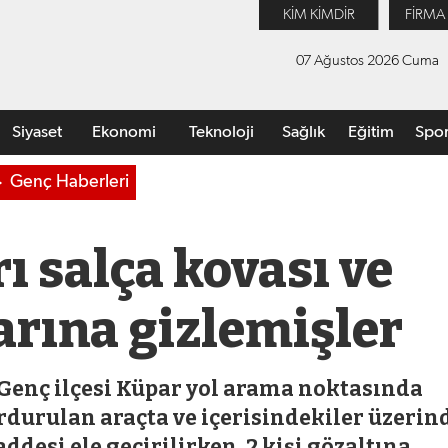
KİM KİMDİR
FİRMA
07 Ağustos 2026 Cuma
Siyaset
Ekonomi
Teknoloji
Sağlık
Eğitim
Spo
Genç Haberleri
 salça kovası ve
arına gizlemişler
Genç ilçesi Küpar yol arama noktasında
urulan araçta ve içerisindekiler üzerin
desi ele geçirilirken, 2 kişi gözaltına