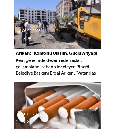
kaldırıldı.
06.08.2026
17:04
Arıkan: 'Konforlu Ulaşım, Güçlü Altyapı
Kent genelinde devam eden asfalt
İçin Çalışıyoruz'
çalışmalarını sahada inceleyen Bingöl
Belediye Başkanı Erdal Arıkan, 'Vatandaş
yapılan çalışmayı değil, o çalışmanın
hayatına kattığı konforu hatırlar' diyerek,
ulaşım yatırımlarında kalıcı ve güvenli
çözümleri öncelediklerini söyledi. Arıkan,
bu sezon yaklaşık 40 bin ton asfalt serimi
gerçekleştirileceğini belirtti.
06.08.2026
16:54