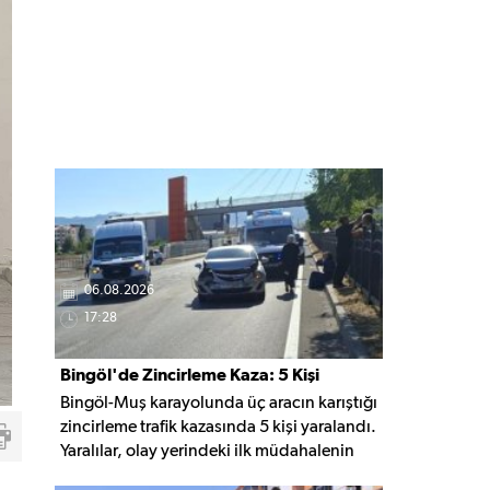
06.08.2026
17:28
Bingöl'de Zincirleme Kaza: 5 Kişi
Bingöl-Muş karayolunda üç aracın karıştığı
Yaralandı
zincirleme trafik kazasında 5 kişi yaralandı.
Yaralılar, olay yerindeki ilk müdahalenin
ardından Bingöl Devlet Hastanesi'ne