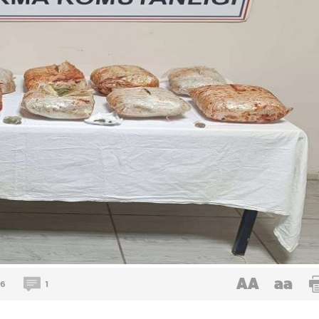
AA
aa
6
1