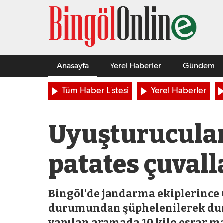
Anasayfa
Yerel Haberler
Gündem
Tüm Haber Listesi
Yerel Haberler
Uyuşturucuları
patates çuvall
Bingöl'de jandarma ekiplerince 
durumundan şüphelenilerek durd
yapılan aramada 10 kilo esrar mad