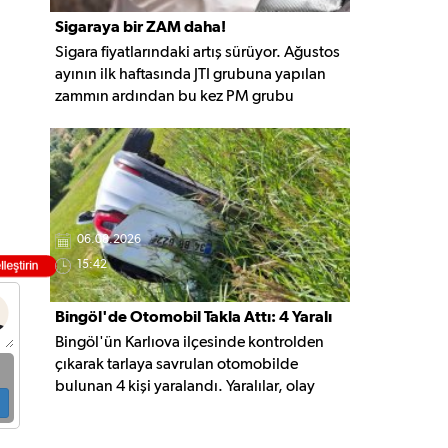
Sigaraya bir ZAM daha!
Sigara fiyatlarındaki artış sürüyor. Ağustos
ayının ilk haftasında JTI grubuna yapılan
zammın ardından bu kez PM grubu
sigaralara 10 TL zam geldi. Güncellemeyle
gruptaki en ucuz sigara 120 TL, en pahalı
sigara ise 140 TL'ye yükseldi.
06.08.2026
15:42
Bingöl'de Otomobil Takla Attı: 4 Yaralı
Bingöl'ün Karlıova ilçesinde kontrolden
çıkarak tarlaya savrulan otomobilde
bulunan 4 kişi yaralandı. Yaralılar, olay
yerindeki ilk müdahalenin ardından
hastaneye kaldırıldı.