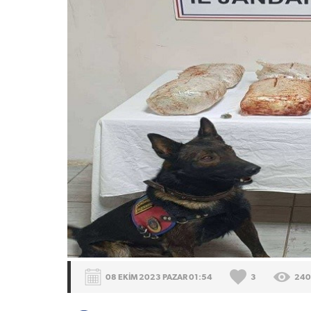
08 EKİM 2023 PAZAR 01:54
3
240