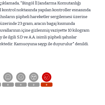
 açıklamada, "Bingöl İl Jandarma Komutanlığı
l kontrol noktasında yapılan kontroller esnasında
şahısların şüpheli hareketler sergilemesi üzerine
n üzerinde 23 gram, aracın bagaj kısmında
çuvallarının içine gizlenmiş vaziyette 10 kilogram
ile ilgili S.D ve A.A. isimli şüpheli şahıslar
ktedir. Kamuoyuna saygı ile duyurulur" denildi.
0
0
2
0