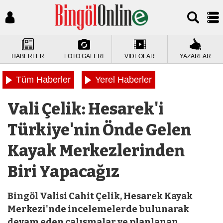
HABERLER
FOTO GALERİ
VİDEOLAR
YAZARLAR
Tüm Haberler
Yerel Haberler
Vali Çelik: Hesarek'i
Türkiye'nin Önde Gelen
Kayak Merkezlerinden
Biri Yapacağız
Bingöl Valisi Cahit Çelik, Hesarek Kayak
Merkezi'nde incelemelerde bulunarak
devam eden çalışmalar ve planlanan