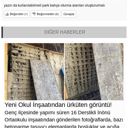
yazın da kullanılabilmeli park bahçe oturma alanları oluşturulmalı
Beğendim (1)
Beğenmedim (0)
Cevapla
DİĞER HABERLER
Yeni Okul İnşaatından ürküten görüntü!
Genç ilçesinde yapımı süren 16 Derslikli İnönü
Ortaokulu inşaatından gönderilen fotoğraflarda, bazı
betonarme taşıyıcı elemanlarda boşluklar ve açığa