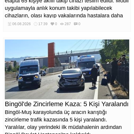
etapta 65 kişiye akıllı takip cihazı teslim edildi. Mobil
uygulamayla anlık konum takibi yapılabilecek
cihazların, olası kayıp vakalarında hastalara daha
kısa sürede ulaşılmasını sağlaması hedefleniyor.
06.08.2026
17:39
0
287
0
Bingöl'de Zincirleme Kaza: 5 Kişi Yaralandı
Bingöl-Muş karayolunda üç aracın karıştığı
zincirleme trafik kazasında 5 kişi yaralandı.
Yaralılar, olay yerindeki ilk müdahalenin ardından