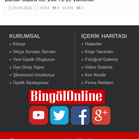
06.08.2026
16:54
0
356
0
KURUMSAL
İÇERİK HARİTASI
» Künye
» Haberler
» Sıkça Sorulan Sorular
» Köşe Yazarları
» Yeni Üyelik Oluşturun
» Fotoğraf Galerisi
» Üye Girişi Yapın
» Video Galerisi
» Şifrenizimi Unuttunuz
» Kim Kimdir
» Üyelik Sözleşmesi
» Firma Rehberi