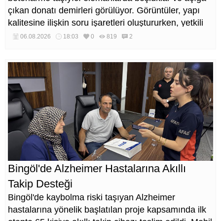
çıkan donatı demirleri görülüyor. Görüntüler, yapı
kalitesine ilişkin soru işaretleri oluştururken, yetkili
kurumların teknik inceleme yapması çağrısı yapıldı.
06.08.2026
18:03
0
819
2
Bingöl'de Alzheimer Hastalarına Akıllı
Takip Desteği
Bingöl'de kaybolma riski taşıyan Alzheimer
hastalarına yönelik başlatılan proje kapsamında ilk