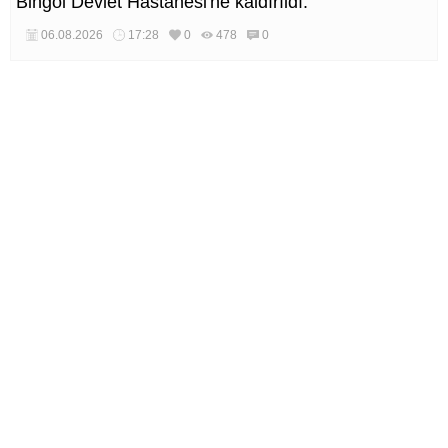
Bingöl Devlet Hastanesi'ne kaldırıldı.
06.08.2026
17:28
0
478
0