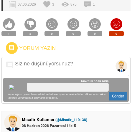
07.06.2026
3
875
1
1
2
0
0
0
0
YORUM YAZIN
Güvenlik Kodu Girin
Yapacağınız yorumların şiddet ve hakaret içermemesine lütfen dikkat edin. Aksi
Gönder
taktirde yorumlarınız onaylanmayacaktır.
Misafir Kullanıcı
(@Misafir_119138)
08 Haziran 2026 Pazartesi 14:15