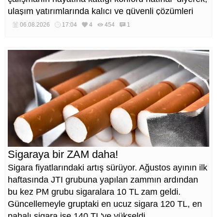
ulaşım yatırımlarında kalıcı ve güvenli çözümleri
öncelediklerini söyledi. Arıkan, bu sezon yaklaşık 40
06.08.2026
17:04
4
454
1
bin ton asfalt serimi gerçekleştirileceğini belirtti.
Sigaraya bir ZAM daha!
Sigara fiyatlarındaki artış sürüyor. Ağustos ayının ilk
haftasında JTI grubuna yapılan zammın ardından
bu kez PM grubu sigaralara 10 TL zam geldi.
Güncellemeyle gruptaki en ucuz sigara 120 TL, en
pahalı sigara ise 140 TL'ye yükseldi.