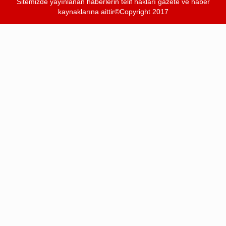
Sitemizde yayınlanan haberlerin telif hakları gazete ve haber
kaynaklarına aittir©Copyright 2017