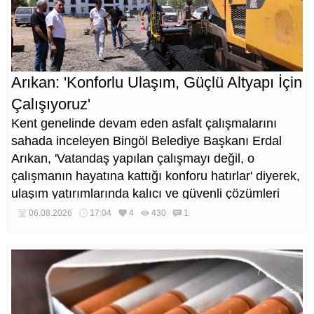
Arıkan: 'Konforlu Ulaşım, Güçlü Altyapı İçin
Çalışıyoruz'
Kent genelinde devam eden asfalt çalışmalarını
sahada inceleyen Bingöl Belediye Başkanı Erdal
Arıkan, 'Vatandaş yapılan çalışmayı değil, o
çalışmanın hayatına kattığı konforu hatırlar' diyerek,
ulaşım yatırımlarında kalıcı ve güvenli çözümleri
öncelediklerini söyledi. Arıkan, bu sezon yaklaşık 40
06.08.2026
17:04
4
430
1
bin ton asfalt serimi gerçekleştirileceğini belirtti.