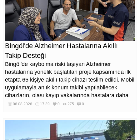
Bingöl'de Alzheimer Hastalarına Akıllı
Takip Desteği
Bingöl'de kaybolma riski taşıyan Alzheimer
hastalarına yönelik başlatılan proje kapsamında ilk
etapta 65 kişiye akıllı takip cihazı teslim edildi. Mobil
uygulamayla anlık konum takibi yapılabilecek
cihazların, olası kayıp vakalarında hastalara daha
kısa sürede ulaşılmasını sağlaması hedefleniyor.
06.08.2026
17:39
0
275
0