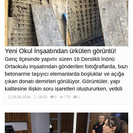
Yeni Okul İnşaatından ürküten görüntü!
Genç ilçesinde yapımı süren 16 Derslikli İnönü
Ortaokulu inşaatından gönderilen fotoğraflarda, bazı
betonarme taşıyıcı elemanlarda boşluklar ve açığa
çıkan donatı demirleri görülüyor. Görüntüler, yapı
kalitesine ilişkin soru işaretleri oluştururken, yetkili
kurumların teknik inceleme yapması çağrısı yapıldı.
06.08.2026
18:03
0
770
1