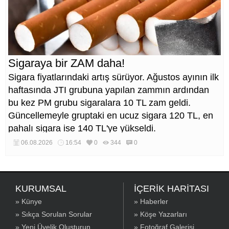
Sigaraya bir ZAM daha!
Sigara fiyatlarındaki artış sürüyor. Ağustos ayının ilk
haftasında JTI grubuna yapılan zammın ardından
bu kez PM grubu sigaralara 10 TL zam geldi.
Güncellemeyle gruptaki en ucuz sigara 120 TL, en
pahalı sigara ise 140 TL'ye yükseldi.
06.08.2026
16:54
0
344
0
KURUMSAL
İÇERİK HARİTASI
» Künye
» Haberler
» Sıkça Sorulan Sorular
» Köşe Yazarları
» Yeni Üyelik Oluşturun
» Fotoğraf Galerisi