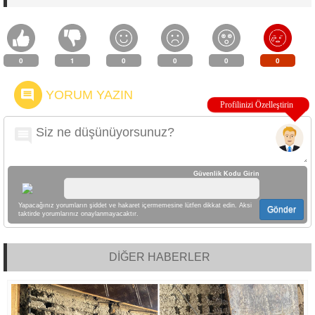
0
1
0
0
0
0
YORUM YAZIN
Güvenlik Kodu Girin
Yapacağınız yorumların şiddet ve hakaret içermemesine lütfen dikkat edin. Aksi
Gönder
taktirde yorumlarınız onaylanmayacaktır.
DİĞER HABERLER