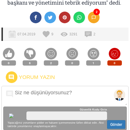
başkanı ve yönetimini tebrik ediyorum” dedi.
2
07.04.2019
9
3291
2
0
6
2
0
1
0
YORUM YAZIN
Güvenlik Kodu Girin
Yapacağınız yorumların şiddet ve hakaret içermemesine lütfen dikkat edin. Aksi
Gönder
taktirde yorumlarınız onaylanmayacaktır.