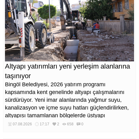
Altyapı yatırımları yeni yerleşim alanlarına
taşınıyor
Bingöl Belediyesi, 2026 yatırım programı
kapsamında kent genelinde altyapı çalışmalarını
sürdürüyor. Yeni imar alanlarında yağmur suyu,
kanalizasyon ve içme suyu hatları güçlendirilirken,
altyapısı tamamlanan bölgelerde üstyapı
düzenlemeleri de eş zamanlı yürütülüyor.
07.08.2026
17:17
2
658
0