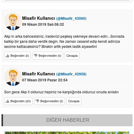
Misafir Kullanıcı
(@Misafir_43060)
09 Nisan 2019 Salı 08:32
Akp in arka bahcesisiniz, iradenizi peşkeş cekmeye devam edin...Sonrada
kalkip bir şans daha verdik degin. Ne zaman cesaret edip kendi adiniza
secime katilacaksiniz? Birakin artik yedek lastik siyasetini
Beğendim (0)
Beğenmedim (0)
Cevapla
Misafir Kullanıcı
(@Misafir_42958)
07 Nisan 2019 Pazar 22:54
Son gece Akp li oldunuz hepiniz ne karşılığında oldunuz onuda anlatın
Beğendim (20)
Beğenmedim (2)
Cevapla
DİĞER HABERLER