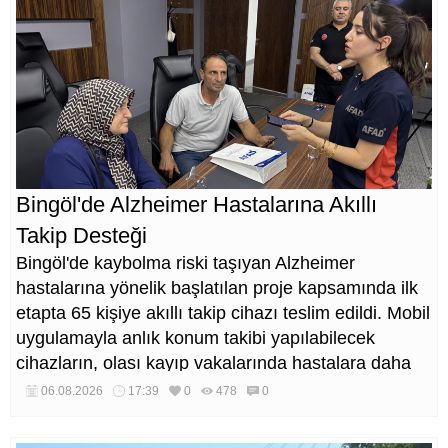
Bingöl'de Alzheimer Hastalarına Akıllı
Takip Desteği
Bingöl'de kaybolma riski taşıyan Alzheimer
hastalarına yönelik başlatılan proje kapsamında ilk
etapta 65 kişiye akıllı takip cihazı teslim edildi. Mobil
uygulamayla anlık konum takibi yapılabilecek
cihazların, olası kayıp vakalarında hastalara daha
kısa sürede ulaşılmasını sağlaması hedefleniyor.
06.08.2026
17:39
0
478
0