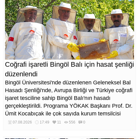
Coğrafi işaretli Bingöl Balı için hasat şenliği
düzenlendi
Bingöl Üniversitesi'nde düzenlenen Geleneksel Bal
Hasadı Şenliği'nde, Avrupa Birliği ve Türkiye coğrafi
işaret tesciline sahip Bingöl Balı'nın hasadı
gerçekleştirildi. Programa YÖKAK Başkanı Prof. Dr.
Ümit Kocabıçak ile çok sayıda kurum temsilcisi
katıldı.
07.08.2026
17:49
11
556
0