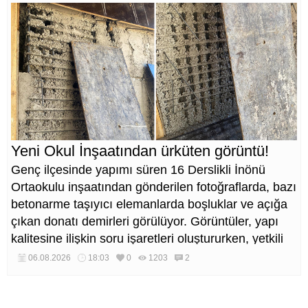
Yeni Okul İnşaatından ürküten görüntü!
Genç ilçesinde yapımı süren 16 Derslikli İnönü
Ortaokulu inşaatından gönderilen fotoğraflarda, bazı
betonarme taşıyıcı elemanlarda boşluklar ve açığa
çıkan donatı demirleri görülüyor. Görüntüler, yapı
kalitesine ilişkin soru işaretleri oluştururken, yetkili
kurumların teknik inceleme yapması çağrısı yapıldı.
06.08.2026
18:03
0
1203
2