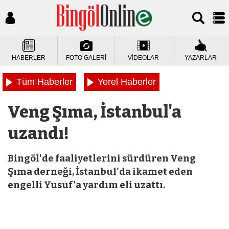
HABERLER
FOTO GALERİ
VİDEOLAR
YAZARLAR
Tüm Haberler
Yerel Haberler
Veng Şıma, İstanbul'a
uzandı!
Bingöl'de faaliyetlerini sürdüren Veng
Şıma derneği, İstanbul'da ikamet eden
engelli Yusuf'a yardım eli uzattı.