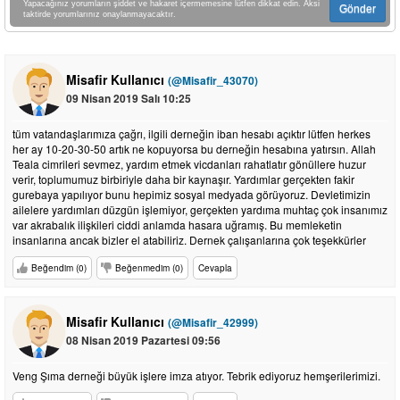
Yapacağınız yorumların şiddet ve hakaret içermemesine lütfen dikkat edin. Aksi
Gönder
taktirde yorumlarınız onaylanmayacaktır.
Misafir Kullanıcı
(@Misafir_43070)
09 Nisan 2019 Salı 10:25
tüm vatandaşlarımıza çağrı, ilgili derneğin iban hesabı açıktır lütfen herkes
her ay 10-20-30-50 artık ne kopuyorsa bu derneğin hesabına yatırsın. Allah
Teala cimrileri sevmez, yardım etmek vicdanları rahatlatır gönüllere huzur
verir, toplumumuz birbiriyle daha bir kaynaşır. Yardımlar gerçekten fakir
gurebaya yapılıyor bunu hepimiz sosyal medyada görüyoruz. Devletimizin
ailelere yardımları düzgün işlemiyor, gerçekten yardıma muhtaç çok insanımız
var akrabalık ilişkileri ciddi anlamda hasara uğramış. Bu memleketin
insanlarına ancak bizler el atabiliriz. Dernek çalışanlarına çok teşekkürler
Beğendim (0)
Beğenmedim (0)
Cevapla
Misafir Kullanıcı
(@Misafir_42999)
08 Nisan 2019 Pazartesi 09:56
Veng Şıma derneği büyük işlere imza atıyor. Tebrik ediyoruz hemşerilerimizi.