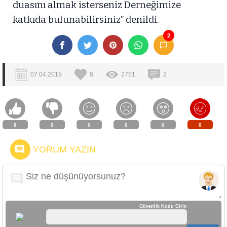
duasını almak isterseniz Derneğimize
katkıda bulunabilirsiniz” denildi.
2
07.04.2019
8
2751
2
8
0
0
0
0
0
YORUM YAZIN
Güvenlik Kodu Girin