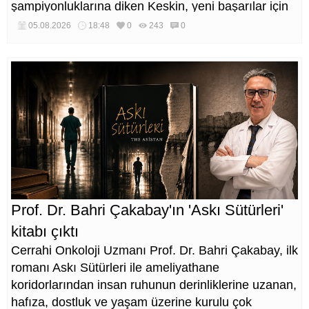
şampiyonluklarına diken Keskin, yeni başarılar için
çalışmalarını sürdürüyor.
05.08.2026
18:48
0
243
0
Prof. Dr. Bahri Çakabay'ın 'Askı Sütürleri'
kitabı çıktı
Cerrahi Onkoloji Uzmanı Prof. Dr. Bahri Çakabay, ilk
romanı Askı Sütürleri ile ameliyathane
koridorlarından insan ruhunun derinliklerine uzanan,
hafıza, dostluk ve yaşam üzerine kurulu çok