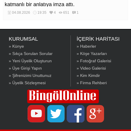
katmanlı bir anlatıya imza attı.
04.08.2026
19:35
4
651
1
KURUMSAL
İÇERİK HARİTASI
» Künye
» Haberler
» Sıkça Sorulan Sorular
» Köşe Yazarları
» Yeni Üyelik Oluşturun
» Fotoğraf Galerisi
» Üye Girişi Yapın
» Video Galerisi
» Şifrenizimi Unuttunuz
» Kim Kimdir
» Üyelik Sözleşmesi
» Firma Rehberi