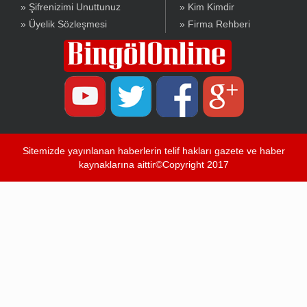
» Şifrenizimi Unuttunuz
» Kim Kimdir
» Üyelik Sözleşmesi
» Firma Rehberi
Sitemizde yayınlanan haberlerin telif hakları gazete ve haber
kaynaklarına aittir©Copyright 2017