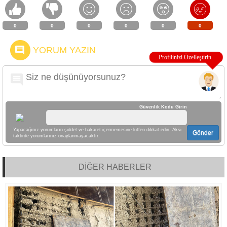
0
0
0
0
0
0
YORUM YAZIN
Güvenlik Kodu Girin
Yapacağınız yorumların şiddet ve hakaret içermemesine lütfen dikkat edin. Aksi
Gönder
taktirde yorumlarınız onaylanmayacaktır.
DİĞER HABERLER