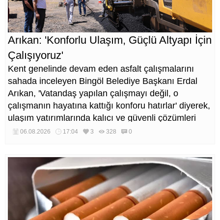
Arıkan: 'Konforlu Ulaşım, Güçlü Altyapı İçin
Çalışıyoruz'
Kent genelinde devam eden asfalt çalışmalarını
sahada inceleyen Bingöl Belediye Başkanı Erdal
Arıkan, 'Vatandaş yapılan çalışmayı değil, o
çalışmanın hayatına kattığı konforu hatırlar' diyerek,
ulaşım yatırımlarında kalıcı ve güvenli çözümleri
öncelediklerini söyledi. Arıkan, bu sezon yaklaşık 40
06.08.2026
17:04
3
328
0
bin ton asfalt serimi gerçekleştirileceğini belirtti.