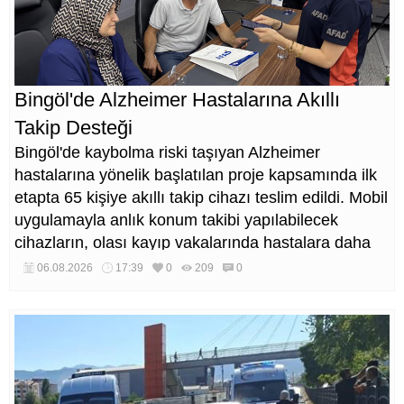
Bingöl'de Alzheimer Hastalarına Akıllı
Takip Desteği
Bingöl'de kaybolma riski taşıyan Alzheimer
hastalarına yönelik başlatılan proje kapsamında ilk
etapta 65 kişiye akıllı takip cihazı teslim edildi. Mobil
uygulamayla anlık konum takibi yapılabilecek
cihazların, olası kayıp vakalarında hastalara daha
kısa sürede ulaşılmasını sağlaması hedefleniyor.
06.08.2026
17:39
0
209
0