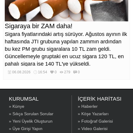
Sigaraya bir ZAM daha!
Sigara fiyatlarındaki artış sürüyor. Ağustos ayının ilk
haftasında JTI grubuna yapılan zammın ardından
bu kez PM grubu sigaralara 10 TL zam geldi.
Güncellemeyle gruptaki en ucuz sigara 120 TL, en
pahalı sigara ise 140 TL'ye yükseldi.
06.08.2026
16:54
0
279
0
KURUMSAL
İÇERİK HARİTASI
» Künye
» Haberler
» Sıkça Sorulan Sorular
» Köşe Yazarları
» Yeni Üyelik Oluşturun
» Fotoğraf Galerisi
» Üye Girişi Yapın
» Video Galerisi