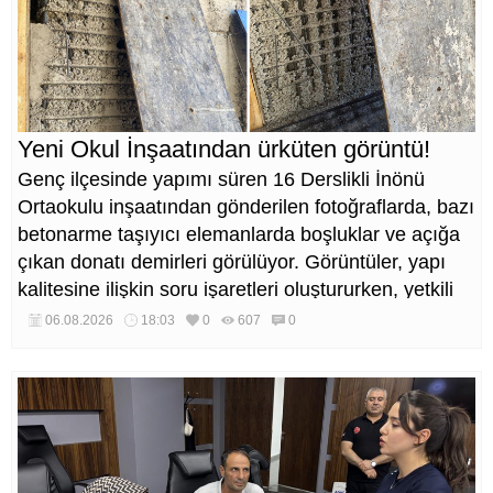
Yeni Okul İnşaatından ürküten görüntü!
Genç ilçesinde yapımı süren 16 Derslikli İnönü
Ortaokulu inşaatından gönderilen fotoğraflarda, bazı
betonarme taşıyıcı elemanlarda boşluklar ve açığa
çıkan donatı demirleri görülüyor. Görüntüler, yapı
kalitesine ilişkin soru işaretleri oluştururken, yetkili
kurumların teknik inceleme yapması çağrısı yapıldı.
06.08.2026
18:03
0
607
0