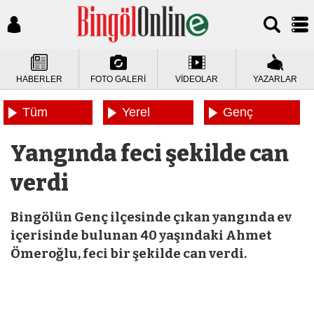
HABERLER
FOTO GALERİ
VİDEOLAR
YAZARLAR
Tüm
Yerel
Genç
Haberler
Haberler
Haberleri
Yangında feci şekilde can
verdi
Bingölün Genç ilçesinde çıkan yangında ev
içerisinde bulunan 40 yaşındaki Ahmet
Ömeroğlu, feci bir şekilde can verdi.