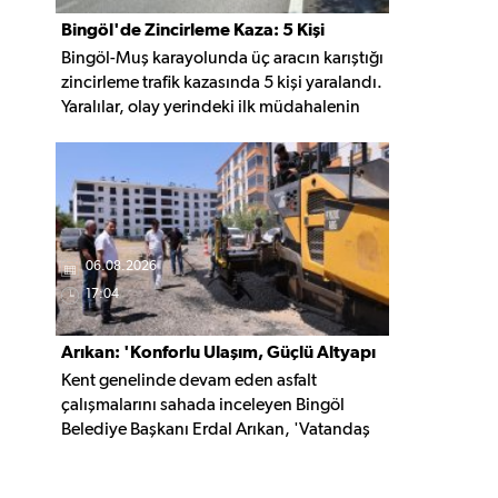
Bingöl'de Zincirleme Kaza: 5 Kişi
Bingöl-Muş karayolunda üç aracın karıştığı
Yaralandı
zincirleme trafik kazasında 5 kişi yaralandı.
Yaralılar, olay yerindeki ilk müdahalenin
ardından Bingöl Devlet Hastanesi'ne
kaldırıldı.
06.08.2026
17:04
Arıkan: 'Konforlu Ulaşım, Güçlü Altyapı
Kent genelinde devam eden asfalt
İçin Çalışıyoruz'
çalışmalarını sahada inceleyen Bingöl
Belediye Başkanı Erdal Arıkan, 'Vatandaş
yapılan çalışmayı değil, o çalışmanın
hayatına kattığı konforu hatırlar' diyerek,