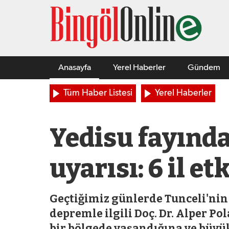
Anasayfa
Yerel Haberler
Gündem
Tüm Haber Listesi
Yerel Haberler
Yedisu fayında 
uyarısı: 6 il et
Geçtiğimiz günlerde Tunceli'nin
depremle ilgili Doç. Dr. Alper P
bir bölgede yaşandığına ve büyük