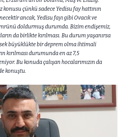
an, Erzurum'un bir bölümü, Muş ve Elazığ.
söz konusu çünkü sadece Yedisu fay hattının
enecektir ancak, Yedisu fayı gibi Ovacık ve
 ömrünü doldurmuş durumda. Bizim endişemiz,
yların da birlikte kırılması. Bu durum yaşanırsa
sek büyüklükte bir deprem olma ihtimali
yın kırılması durumunda en az 7,5
niyor. Bu konuda çalışan hocalarımızın da
de konuştu.