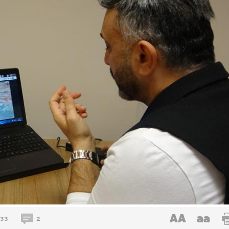
AA
aa
133
2