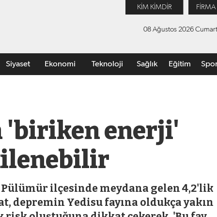
KİM KİMDİR
FİRMA
08 Ağustos 2026 Cumart
Siyaset
Ekonomi
Teknoloji
Sağlık
Eğitim
Spo
'biriken enerji'
kilenebilir
 Pülümür ilçesinde meydana gelen 4,2'lik
olat, depremin Yedisu fayına oldukça yakın
 risk oluştuğuna dikkat çekerek, 'Bu fay