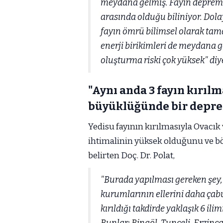
meydana gelmiş. Fayın deprem
arasında olduğu biliniyor. Dol
fayın ömrü bilimsel olarak tam
enerji birikimleri de meydana g
oluşturma riski çok yüksek" diy
"Aynı anda 3 fayın kırıl
büyüklüğünde bir depre
Yedisu fayının kırılmasıyla Ovacı
ihtimalinin yüksek olduğunu ve bö
belirten Doç. Dr. Polat,
"Burada yapılması gereken şey, 
kurumlarının ellerini daha çabu
kırıldığı takdirde yaklaşık 6 il