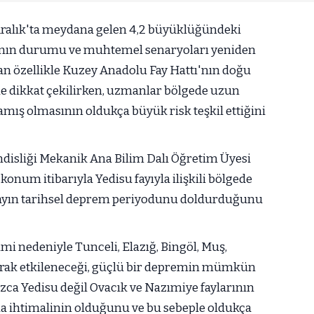
Aralık'ta meydana gelen 4,2 büyüklüğündeki
arının durumu ve muhtemel senaryoları yeniden
n özellikle Kuzey Anadolu Fay Hattı'nın doğu
e dikkat çekilirken, uzmanlar bölgede uzun
mış olmasının oldukça büyük risk teşkil ettiğini
disliği Mekanik Ana Bilim Dalı Öğretim Üyesi
konum itibarıyla Yedisu fayıyla ilişkili bölgede
 fayın tarihsel deprem periyodunu doldurduğunu
kimi nedeniyle Tunceli, Elazığ, Bingöl, Muş,
arak etkileneceği, güçlü bir depremin mümkün
zca Yedisu değil Ovacık ve Nazımiye faylarının
a ihtimalinin olduğunu ve bu sebeple oldukça