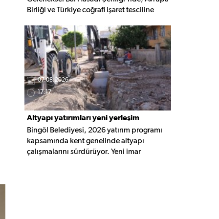
Birliği ve Türkiye coğrafi işaret tesciline
sahip Bingöl Balı'nın hasadı
gerçekleştirildi. Programa YÖKAK Başkanı
Prof. Dr. Ümit Kocabıçak ile çok sayıda
kurum temsilcisi katıldı.
07.08.2026
17:17
Altyapı yatırımları yeni yerleşim
Bingöl Belediyesi, 2026 yatırım programı
alanlarına taşınıyor
kapsamında kent genelinde altyapı
çalışmalarını sürdürüyor. Yeni imar
alanlarında yağmur suyu, kanalizasyon ve
içme suyu hatları güçlendirilirken, altyapısı
tamamlanan bölgelerde üstyapı
düzenlemeleri de eş zamanlı yürütülüyor.