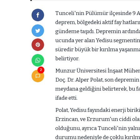
Tunceli'nin Pülümür ilçesinde 9 
deprem, bölgedeki aktif fay hatl
gündeme taşıdı. Depremin ardında
ucunda yer alan Yedisu segmentin
süredir büyük bir kırılma yaşanma
belirtiyor.
Munzur Üniversitesi İnşaat Mühen
2
Doç. Dr. Alper Polat, son depremin 
meydana geldiğini belirterek, bu
ifade etti.
Polat, Yedisu fayındaki enerji biri
Erzincan, ve Erzurum'un ciddi ol
olduğunu, ayrıca Tunceli'nin yalnı
durumu nedeniyle de çoklu kırılm