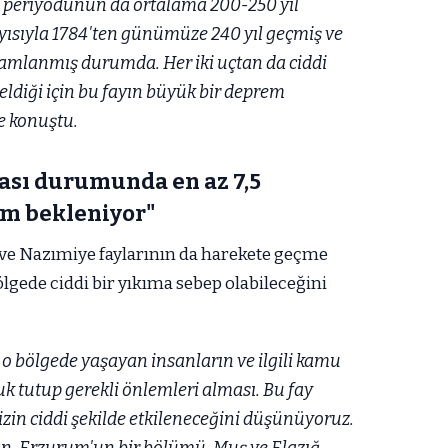
 periyodunun da ortalama 200-250 yıl
ayısıyla 1784'ten günümüze 240 yıl geçmiş ve
amlanmış durumda. Her iki uçtan da ciddi
eldiği için bu fayın büyük bir deprem
e konuştu.
ması durumunda en az 7,5
m bekleniyor"
k ve Nazımiye faylarının da harekete geçme
lgede ciddi bir yıkıma sebep olabileceğini
o bölgede yaşayan insanların ve ilgili kamu
k tutup gerekli önlemleri alması. Bu fay
imizin ciddi şekilde etkileneceğini düşünüyoruz.