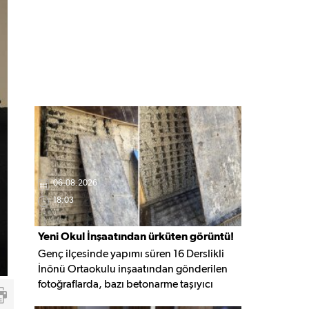
06.08.2026
18:03
Yeni Okul İnşaatından ürküten görüntü!
Genç ilçesinde yapımı süren 16 Derslikli
İnönü Ortaokulu inşaatından gönderilen
fotoğraflarda, bazı betonarme taşıyıcı
elemanlarda boşluklar ve açığa çıkan