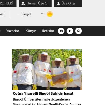
 REHBERİ
Hemen Üye Ol
Üye Girşi
°C
esi
Bingöl
r
Yazarlar
Künye
İletişim
07.08.2026
17:49
Coğrafi işaretli Bingöl Balı için hasat
Bingöl Üniversitesi'nde düzenlenen
şenliği düzenlendi
Geleneksel Bal Hasadı Şenliği'nde, Avrupa